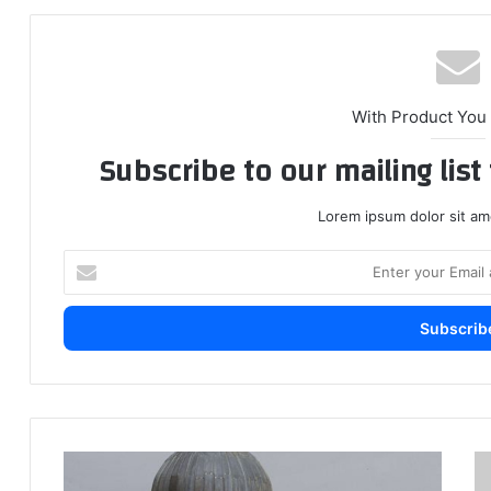
With Product You
Subscribe to our mailing lis
Lorem ipsum dolor sit am
Enter
your
Email
address
ط
ساحات
دة
المسجد