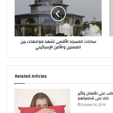
نح
الأقصى
رة
تشهد
ول
مواجهات
لى
بين
يات
المصلين
دة
والأمن
كية
الإسرائيلي
ساحات المسجد الأقصى تشهد مواجهات بين
المصلين والأمن الإسرائيلي
Related Articles
ذب على الأطفال وتأثير
ذلك على شخصياتهم
October 24, 2019