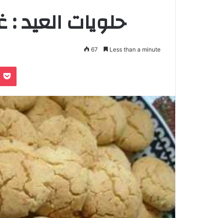
حلويات العيد : 
67
Less than a minute
e
noklassniki
Pocket