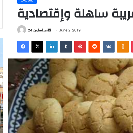
غريبة ساهلة وإقتصادية
Send
June 2, 2019
مراسلون 24
an
Facebook
X
LinkedIn
Tumblr
Pinterest
Reddit
VKontakt
Od
email