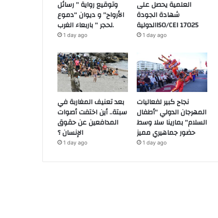
العلمية يحصل على
وتوقيع رواية ” رسائل
شهادة الجودة
الأرواح” و ديوان “دموع
الدوليةISO/CEI 17025
لحجر ” باربعاء الغرب.
1 day ago
1 day ago
نجاح كبير لفعاليات
بعد تعنيف المغاربة في
المهرجان الدولي “أطفال
سبتة.. أين اختفت أصوات
السلام” بمارينا سلا وسط
المدافعين عن حقوق
حضور جماهيري مميز
الإنسان ؟
1 day ago
1 day ago