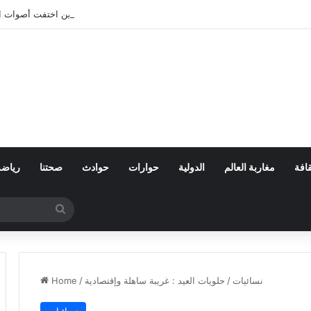
بعد تعنيف المغاربة في سبتة.. أين اختفت أصوات 
افة
مغاربة العالم
الدولية
حوارات
حوادث
صحتنا
رياضة
Search
for
نسائيات
/
حلويات العيد : غريبة ساهلة وإقتصادية
/
Home
نسائيات