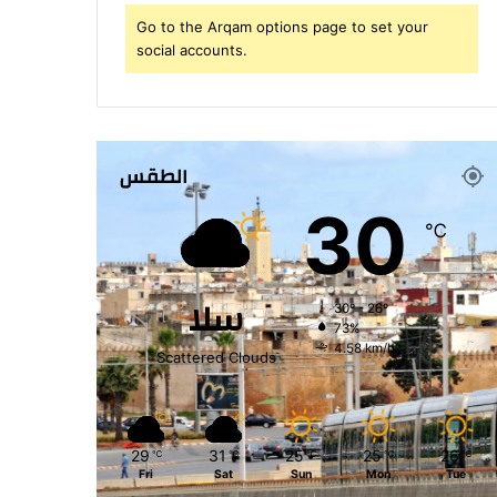
Go to the Arqam options page to set your
social accounts.
الطقس
30
℃
سلا
30º - 26º
73%
4.58 km/h
Scattered Clouds
29
31
25
25
26
℃
℃
℃
℃
℃
Fri
Sat
Sun
Mon
Tue