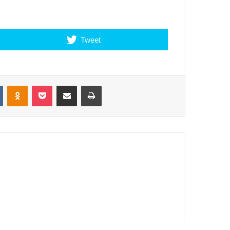
Tweet
VKontakte
Odnoklassniki
Pocket
Share via Email
Print