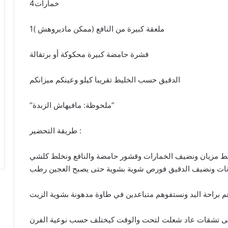
4خمارات
1ملعقة كبيرة من النافع (ممكن ماديروهش )
قشرة حامضة كبيرة محكوكة أو برتقالة
الدقيق حسب الخليط تقريبا كيلو وعينكم ميزانكم
“ملحوظة: مافيهاش الزبدة”
طريقة التحضير :
لط مزيان ونضيف الخمارات وقشور حامضة والنافع ونخلط كلشي
نات ونضيف الدقيق فورص شوية بشوية حتى يصبح العجين رطب
 براحة اليد ونستفوهم متباعدين في طاوة مدهونة بشوية الزيت
ا حتى تشقات عاد شعلت لتحت والوقت كيختلف حسب نوعية الفرن