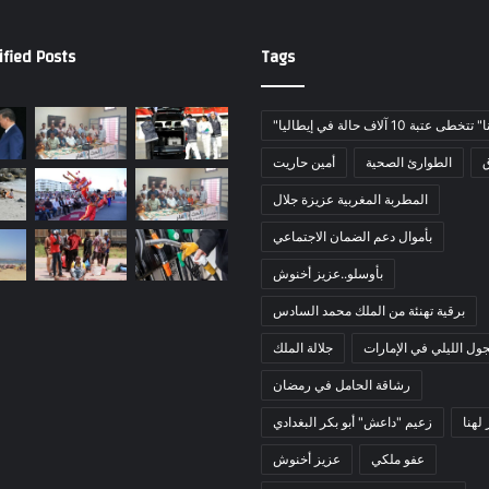
ified Posts
Tags
خطى عتبة 10 آلاف حالة في إيطاليا
ق
الطوارئ الصحية
أمين حاريت
المطربة المغربية عزيزة جلال
بأموال دعم الضمان الاجتماعي
بأوسلو..عزيز أخنوش
برقية تهنئة من الملك محمد السادس
ول الليلي في الإمارات
جلالة الملك
رشاقة الحامل في رمضان
لهنا
زعيم "داعش" أبو بكر البغدادي
عفو ملكي
عزيز أخنوش