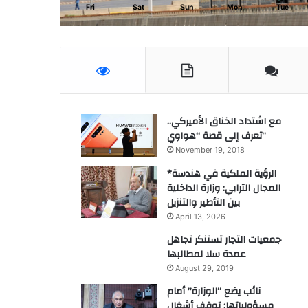
Fri
Sat
Sun
Mon
Tue
مع اشتداد الخناق الأميركي..
تعرف إلى قصة “هواوي”
November 19, 2018
*الرؤية الملكية في هندسة
المجال الترابي: وزارة الداخلية
بين التأطير والتنزيل
April 13, 2026
جمعيات التجار تستنكر تجاهل
عمدة سلا لمطالبها
August 29, 2019
نائب يضع “الوزارة” أمام
مسؤولياتها: توقف أشغال