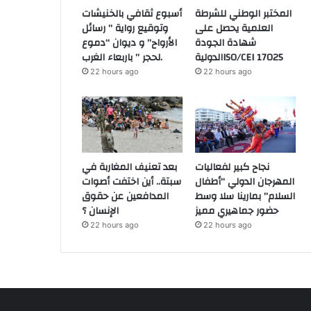
المختبر الوطني للشرطة
أسبوع ثقافي بالخنيشات
العلمية يحصل على
وتوقيع رواية ” رسائل
شهادة الجودة
الأرواح” و ديوان “دموع
الدوليةISO/CEI 17025
لحجر ” باربعاء الغرب.
22 hours ago
22 hours ago
نجاح كبير لفعاليات
بعد تعنيف المغاربة في
المهرجان الدولي “أطفال
سبتة.. أين اختفت أصوات
السلام” بمارينا سلا وسط
المدافعين عن حقوق
حضور جماهيري مميز
الإنسان ؟
22 hours ago
22 hours ago