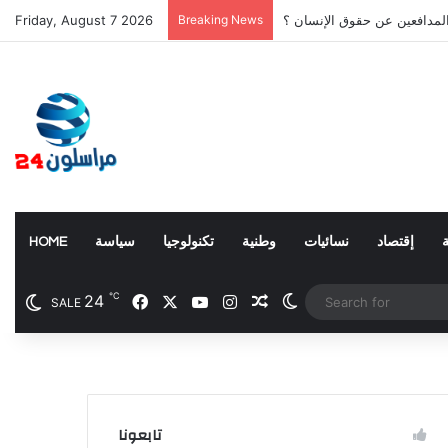
المدافعين عن حقوق الإنسان ؟
Breaking News
Friday, August 7 2026
إقتصاد
نسائيات
وطنية
تكنولوجيا
سياسة
HOME
℃
24
Facebook
X
YouTube
Instagram
Random Article
Switch skin
June 27, 2026
SALE
بعد منح الأولوية لصناع
المحتوى
منوعات
تابعونا