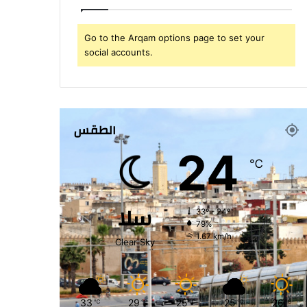
Go to the Arqam options page to set your
social accounts.
الطقس
24
℃
سلا
33º - 24º
79%
1.67 km/h
Clear Sky
33
29
25
25
26
℃
℃
℃
℃
℃