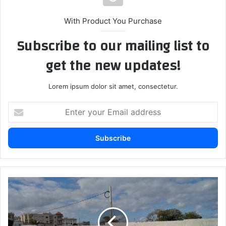
With Product You Purchase
Subscribe to our mailing list to
get the new updates!
Lorem ipsum dolor sit amet, consectetur.
E
n
t
e
r
y
o
u
ع
r
ب
E
د
m
ا
a
ل