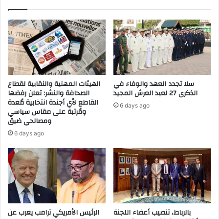
د
ب
ي
ي
ل
"
ج
ت
م
ج
ا
رُّ
ع
ب
ة
ا
سلا تجدد العهد والوفاء في
الهيئات المهنية والنقابية لقطاع
س
ط
الذكرى 27 لعيد العرش المجيد
الصحافة والنشر: تعلن رفضها
ل
م
القاطع لأي أجندة انتخابية مُعدة
6 days ago
ا
ا
ومُرتبة على مقاس سياسي
ف
ومصالحي ضيق
ل
ي
ل
6 days ago
ذ
ت
م
ح
ة
ق
ا
ي
ل
ق
ل
.
ه
.
بالرباط، تنصيب أعضاء اللجنة
الرئيس الأمريكي ترامب يعرب عن
.