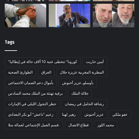
Tags
أمين حاريت
"كورونا" تتخطى عتبة 10 آلاف حالة في إيطاليا
المطربة المغربية عزيزة جلال
العراق
الطوارئ الصحية
بأوسلو..عزيز أخنوش
بأموال دعم الضمان الاجتماعي
جلالة الملك
برقية تهنئة من الملك محمد السادس
رشاقة الحامل في رمضان
حظر التجول الليلي في الإمارات
عفو ملكي
عزيز أخنوش
زهير لهنا
زعيم "داعش" أبو بكر البغدادي
محمد اللوز
قطاع الاتصال
قسم العمل الإجتماعي لعمالة سلا.