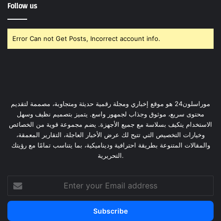
Follow us
Error Can not Get Posts, Incorrect account info.
موراسلون24 هو موقع إخباري ومجلة رقمية حديثة ومتجاوبة، مصممة لتقديم
محتوى سريع، موثوق وجذاب لجمهور واسع. يتميز بتصميم نظيف وسهل
الاستخدام يتكيف بسلاسة مع جميع الأجهزة. يضم مجموعة قوية من الخصائص
وخيارات التخصيص التي تتيح لك عرض الأخبار العاجلة، التقارير المعمقة،
والمقالات المتنوعة بطريقة احترافية وديناميكية، بما يتناسب تمامًا مع رؤيتك
التحريرية.
Enter
your
Email
address