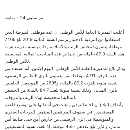
d
a
مراسلون 24 – متابعة
n
e
m
أعلنت المديرية العامة للأمن الوطني أن عدد موظفي الشرطة الذين
a
استفادوا من الترقية بالاختيار برسم السنة المالية 2019 بلغ 7406
i
موظفا، ينتمون لمختلف الرتب والأسلاك، وذلك بنسبة مئوية ناهزت
l
هذه السنة 89,9 بالمائة من إجمالي عدد المناصب المالية المخصصة
للأمن الوطني.
وذكر بلاغ للمديرية العامة للأمن الوطني، اليوم الاثنين، أنه استفاد من
هذه الترقية 4711 موظفا ممن يعملون بالزي النظامي الرسمي،
بنسبة مئوية ناهزت 89,2 بالمائة، و2695 من الموظفين العاملين
بالزي المدني، وذلك بنسبة مئوية بلغت 84,7 بالمائة من الحصص
المالية المخصصة لهذه الرتب والدرجات.
وأضاف البلاغ أن لجنة الترقي راهنت في أشغالها على توسيع قاعدة
المستفيدين في صفوف الموظفين المنتمين للدرجات الصغرى
والمتوسطة في الزي الرسمي من حارس أمن حتى ضابط أمن
ممتاز، والذين بلغ عددهم 4551 موظفا، إذ بلغت نسبة المستفيدين