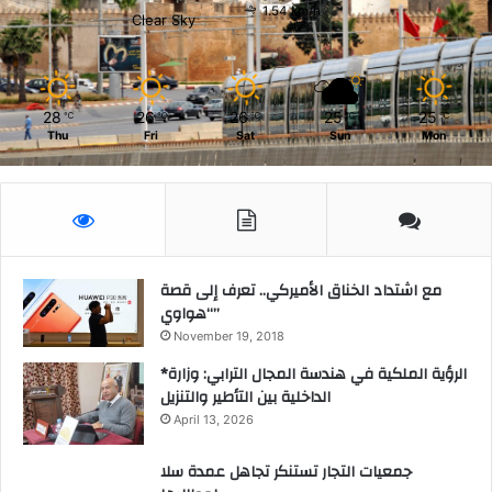
1.54 km/h
Clear Sky
28
26
26
25
25
℃
℃
℃
℃
℃
Thu
Fri
Sat
Sun
Mon
مع اشتداد الخناق الأميركي.. تعرف إلى قصة
“هواوي”
November 19, 2018
*الرؤية الملكية في هندسة المجال الترابي: وزارة
الداخلية بين التأطير والتنزيل
April 13, 2026
جمعيات التجار تستنكر تجاهل عمدة سلا