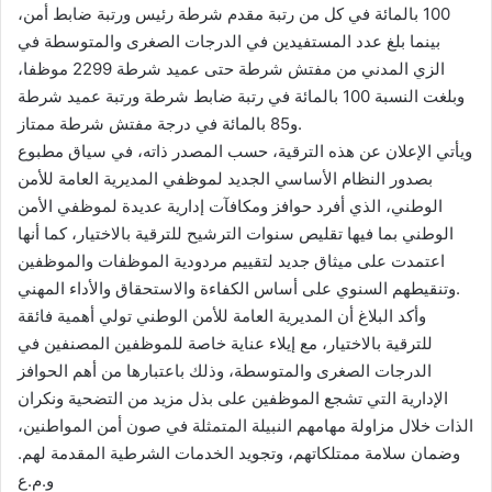
100 بالمائة في كل من رتبة مقدم شرطة رئيس ورتبة ضابط أمن،
بينما بلغ عدد المستفيدين في الدرجات الصغرى والمتوسطة في
الزي المدني من مفتش شرطة حتى عميد شرطة 2299 موظفا،
وبلغت النسبة 100 بالمائة في رتبة ضابط شرطة ورتبة عميد شرطة
و85 بالمائة في درجة مفتش شرطة ممتاز.
ويأتي الإعلان عن هذه الترقية، حسب المصدر ذاته، في سياق مطبوع
بصدور النظام الأساسي الجديد لموظفي المديرية العامة للأمن
الوطني، الذي أفرد حوافز ومكافآت إدارية عديدة لموظفي الأمن
الوطني بما فيها تقليص سنوات الترشيح للترقية بالاختيار، كما أنها
اعتمدت على ميثاق جديد لتقييم مردودية الموظفات والموظفين
وتنقيطهم السنوي على أساس الكفاءة والاستحقاق والأداء المهني.
وأكد البلاغ أن المديرية العامة للأمن الوطني تولي أهمية فائقة
للترقية بالاختيار، مع إيلاء عناية خاصة للموظفين المصنفين في
الدرجات الصغرى والمتوسطة، وذلك باعتبارها من أهم الحوافز
الإدارية التي تشجع الموظفين على بذل مزيد من التضحية ونكران
الذات خلال مزاولة مهامهم النبيلة المتمثلة في صون أمن المواطنين،
وضمان سلامة ممتلكاتهم، وتجويد الخدمات الشرطية المقدمة لهم.
و.م.ع