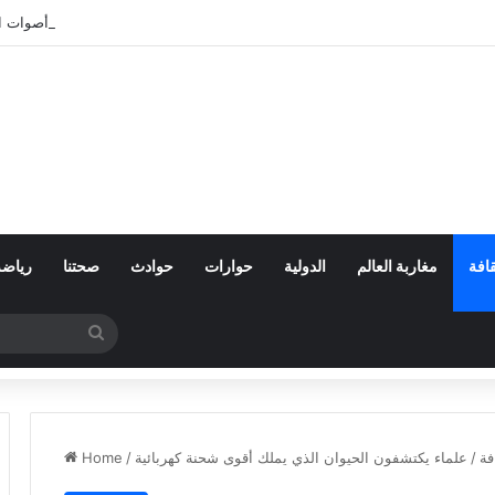
بعد تعنيف المغاربة في سبتة.. أين اختفت أصوات 
افة
مغاربة العالم
الدولية
حوارات
حوادث
صحتنا
رياضة
Search
for
فة
/
علماء يكتشفون الحيوان الذي يملك أقوى شحنة كهربائية
/
Home