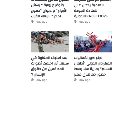
العلمية يحصل على
وتوقيع رواية ” رسائل
شهادة الجودة
الأرواح” و ديوان “دموع
الدوليةISO/CEI 17025
لحجر ” باربعاء الغرب.
1 day ago
1 day ago
نجاح كبير لفعاليات
بعد تعنيف المغاربة في
المهرجان الدولي “أطفال
سبتة.. أين اختفت أصوات
السلام” بمارينا سلا وسط
المدافعين عن حقوق
حضور جماهيري مميز
الإنسان ؟
1 day ago
1 day ago