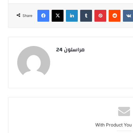
Facebook
X
LinkedIn
Tumblr
Pinterest
Reddit
Share
مراسلون 24
With Product You