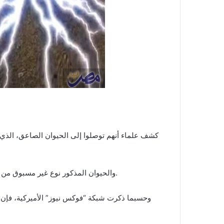
كشف علماء أنهم توصلوا إلى الحيوان الصاعق، الذي ي
والحيوان المذكور نوع غير مسبوق من ثعبان البحر الكهربائي، واكتشفه الباحثون في حوض نهر الأمازون.