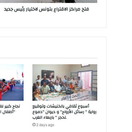
فتح مراكز الاقتراع بتونس لاختيار رئيس جديد
س
أسبوع ثقافي بالخنيشات وتوقيع
نجاح كبير لف
رواية ” رسائل الأرواح” و ديوان “دموع
“أطفال ال
لحجر ” باربعاء الغرب.
2 days ago