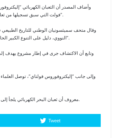
فولت التي سبق تسجيلها من ثعابين كهربائية، مما يجعله أقوى مولد للكهرباء الحيوية معروفا حاليا”.
وقال متحف سميثسونيان الوطني للتاريخ الطبيعي ف
النووي، دليل على التنوع الكبير الحاصل في غابات الأمازون، “التي لا يزال الكثير منها مجهولا للعلماء”.
وتابع أن الاكتشاف جرى في إطار مشروع يهدف إلى ت
وإلى جانب “إليكتروفوروس فولتاي”، توصل العلماء إلى 
معروف أن ثعبان البحر الكهربائي يلجأ إلى الصعق لعدة أسباب، أبرزها اصطياد الفرائس والدفاع عن النفس.
Tweet