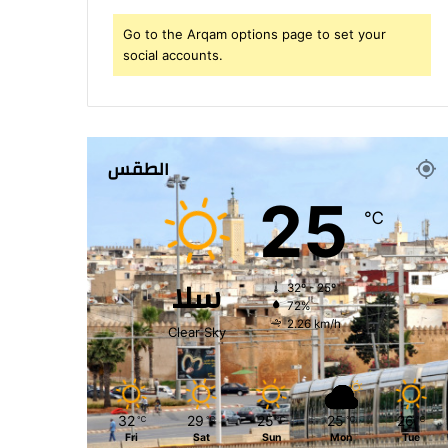
Go to the Arqam options page to set your
social accounts.
الطقس
25
℃
سلا
32º - 25º
72%
2.26 km/h
Clear Sky
32
29
25
25
26
℃
℃
℃
℃
℃
Fri
Sat
Sun
Mon
Tue