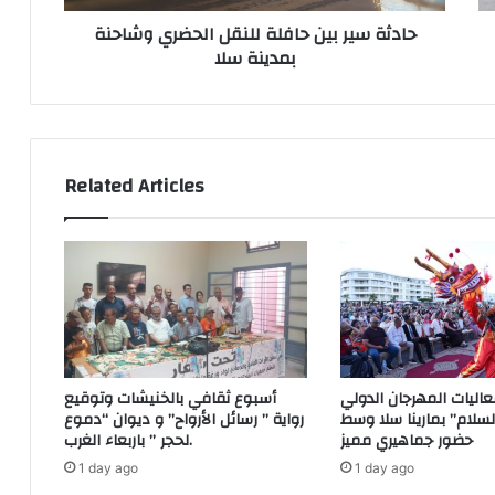
ا
ب
r
حادثة سير بين حافلة للنقل الحضري وشاحنة
ل
ي
e
بمدينة سلا
ا
ن
s
ق
ح
s
ت
ا
ر
ف
ا
ل
ع
ة
Related Articles
ب
ل
ت
ل
و
ن
ن
ق
ل
ل
ا
ا
ل
خ
ح
ت
ض
عاليات المهرجان الدولي
أسبوع ثقافي بالخنيشات وتوقيع
ي
ر
سلام” بمارينا سلا وسط
رواية ” رسائل الأرواح” و ديوان “دموع
ا
ي
حضور جماهيري مميز
لحجر ” باربعاء الغرب.
ر
و
1 day ago
1 day ago
ر
ش