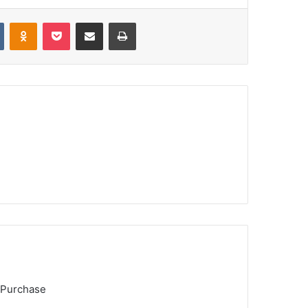
VKontakte
Odnoklassniki
Pocket
Share via Email
Print
 Purchase