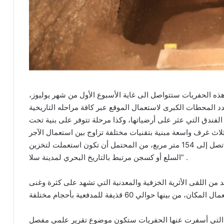
 هذه الحفريات ستتواصل الى غاية الأسبوع الأول من شهر يوليوز،
د المحطات الكبرى لاستعمال الموقع عبر كافة مراحله التاريخية
الفندق التي عثر على أرضياتها، وكذا مرحلة تتوفر على بنية تحت
ثلاث غرف واسعة مبنية بتقنيات مختلفة تزاوج بين استعمال الآجر
والطابية مع لياط من الجير، وهي ممتدة على مساحة تصل إلى 154 متر مربع، من المحتمل أن تكون استعملت لتخزين
السلع أو كسجن مرتبط بالتاريخ البحري لمدينة سلا” .
من اللقى الأثرية الخزفية والمعدنية التي تشهد على كثرة وغنى
ات التي أسفرت عنها الحفريات ستكون موضوع تقرير علمي مفصل