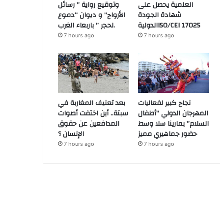
العلمية يحصل على
وتوقيع رواية ” رسائل
شهادة الجودة
الأرواح” و ديوان “دموع
الدوليةISO/CEI 17025
لحجر ” باربعاء الغرب.
7 hours ago
7 hours ago
نجاح كبير لفعاليات
بعد تعنيف المغاربة في
المهرجان الدولي “أطفال
سبتة.. أين اختفت أصوات
السلام” بمارينا سلا وسط
المدافعين عن حقوق
حضور جماهيري مميز
الإنسان ؟
7 hours ago
7 hours ago