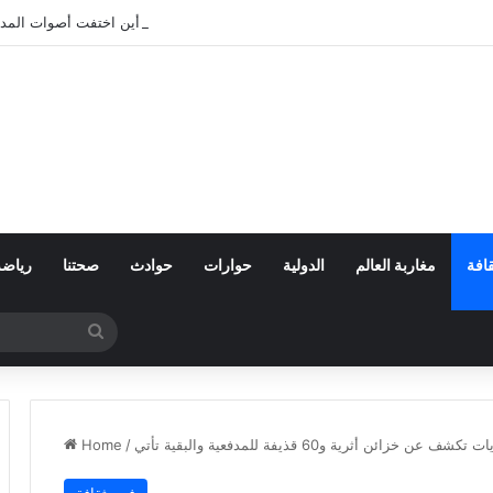
بعد تعنيف المغاربة في سبتة.. أين اختفت أصوات المد
افة
مغاربة العالم
الدولية
حوارات
حوادث
صحتنا
رياضة
Search
for
Home
/
فن وثقافة