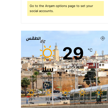
Go to the Arqam options page to set your
social accounts.
الطقس
29
℃
سلا
29º - 25º
75%
4.59 km/h
Clear Sky
29
30
26
25
25
℃
℃
℃
℃
℃
Thu
Fri
Sat
Sun
Mon