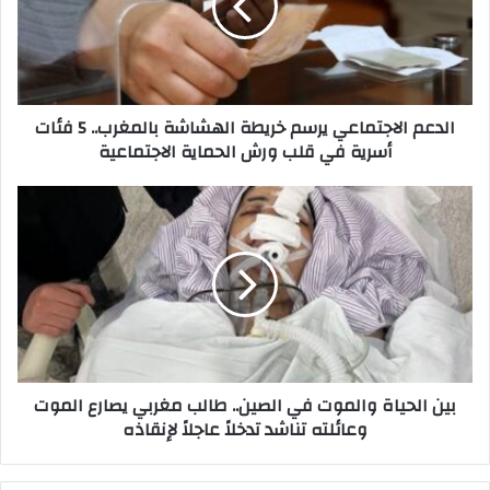
a
م
i
ا
l
ل
a
ا
d
ج
الدعم الاجتماعي يرسم خريطة الهشاشة بالمغرب.. 5 فئات
d
ت
أسرية في قلب ورش الحماية الاجتماعية
r
م
e
ا
s
ع
ب
s
ي
ي
ي
ن
ر
ا
س
ل
م
ح
خ
ي
ر
ا
ي
ة
بين الحياة والموت في الصين.. طالب مغربي يصارع الموت
ط
و
وعائلته تناشد تدخلاً عاجلاً لإنقاذه
ة
ا
ا
ل
ل
م