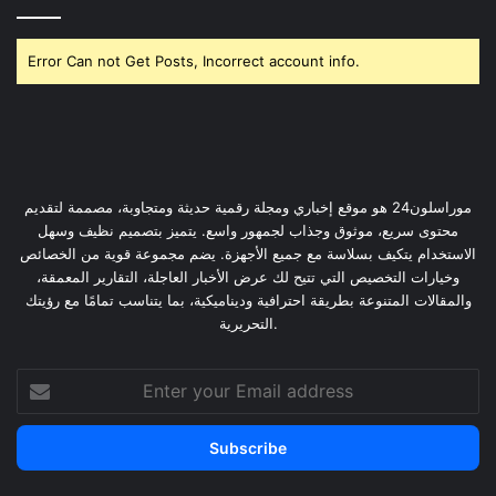
Error Can not Get Posts, Incorrect account info.
موراسلون24 هو موقع إخباري ومجلة رقمية حديثة ومتجاوبة، مصممة لتقديم
محتوى سريع، موثوق وجذاب لجمهور واسع. يتميز بتصميم نظيف وسهل
الاستخدام يتكيف بسلاسة مع جميع الأجهزة. يضم مجموعة قوية من الخصائص
وخيارات التخصيص التي تتيح لك عرض الأخبار العاجلة، التقارير المعمقة،
والمقالات المتنوعة بطريقة احترافية وديناميكية، بما يتناسب تمامًا مع رؤيتك
التحريرية.
Enter
your
Email
address