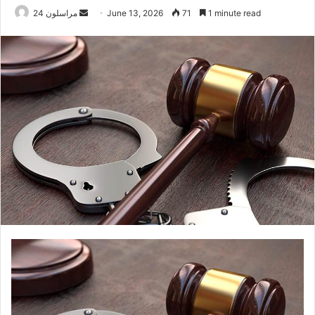
1 minute read
71
June 13, 2026
S
مراسلون 24
e
n
d
a
n
e
m
a
i
l