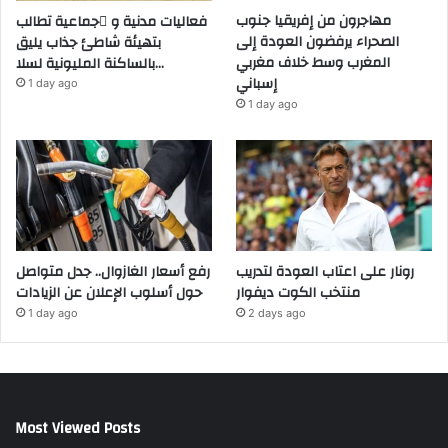
مهاجرون من إفريقيا جنوب
فعاليات مدنية و َجماعية تطالب
الصحراء يرفضون العودة إلى
بتهيئة شاطئ جذاب يليق
المغرب وسط خلاف مغربي
بالساكنة المليونية لسلا…
إسباني
1 day ago
1 day ago
رونار على اعتاب العودة لتدريب
رفع أسعار الغازوال.. جدل متواصل
منتخب الكوت ديفوار
حول أسلوب الإعلان عن الزيادات
1 day ago
2 days ago
Most Viewed Posts