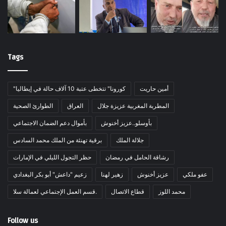
Tags
أمين حاريت
"كورونا" تتخطى عتبة 10 آلاف حالة في إيطاليا
المطربة المغربية عزيزة جلال
العراق
الطوارئ الصحية
بأوسلو..عزيز أخنوش
بأموال دعم الضمان الاجتماعي
جلالة الملك
برقية تهنئة من الملك محمد السادس
رشاقة الحامل في رمضان
حظر التجول الليلي في الإمارات
عفو ملكي
عزيز أخنوش
زهير لهنا
زعيم "داعش" أبو بكر البغدادي
محمد اللوز
قطاع الاتصال
قسم العمل الإجتماعي لعمالة سلا.
Follow us