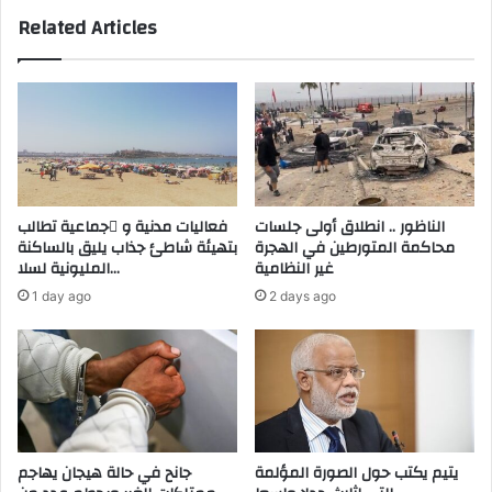
ه
و
Related Articles
ش
ت
ا
ف
ش
ي
ة
ا
ب
ل
ا
ص
ل
ي
م
ن
غ
.
الناظور .. انطلاق أولى جلسات
فعاليات مدنية و َجماعية تطالب
ر
.
محاكمة المتورطين في الهجرة
بتهيئة شاطئ جذاب يليق بالساكنة
ب
ط
غير النظامية
المليونية لسلا…
.
ا
1 day ago
2 days ago
.
ل
5
ب
ف
م
ئ
غ
ا
ر
ت
ب
أ
ي
س
ي
يتيم يكتب حول الصورة المؤلمة
جانح في حالة هيجان يهاجم
ر
ص