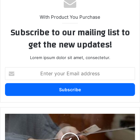
With Product You Purchase
Subscribe to our mailing list to
get the new updates!
Lorem ipsum dolor sit amet, consectetur.
E
n
t
e
r
y
o
u
ا
r
ل
E
د
m
ع