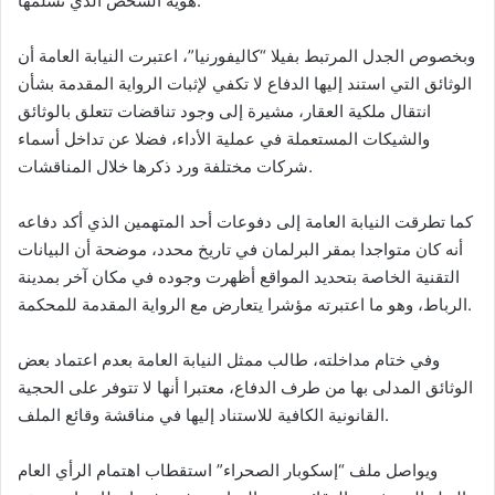
هوية الشخص الذي تسلمها.
وبخصوص الجدل المرتبط بفيلا “كاليفورنيا”، اعتبرت النيابة العامة أن
الوثائق التي استند إليها الدفاع لا تكفي لإثبات الرواية المقدمة بشأن
انتقال ملكية العقار، مشيرة إلى وجود تناقضات تتعلق بالوثائق
والشيكات المستعملة في عملية الأداء، فضلا عن تداخل أسماء
شركات مختلفة ورد ذكرها خلال المناقشات.
كما تطرقت النيابة العامة إلى دفوعات أحد المتهمين الذي أكد دفاعه
أنه كان متواجدا بمقر البرلمان في تاريخ محدد، موضحة أن البيانات
التقنية الخاصة بتحديد المواقع أظهرت وجوده في مكان آخر بمدينة
الرباط، وهو ما اعتبرته مؤشرا يتعارض مع الرواية المقدمة للمحكمة.
وفي ختام مداخلته، طالب ممثل النيابة العامة بعدم اعتماد بعض
الوثائق المدلى بها من طرف الدفاع، معتبرا أنها لا تتوفر على الحجية
القانونية الكافية للاستناد إليها في مناقشة وقائع الملف.
ويواصل ملف “إسكوبار الصحراء” استقطاب اهتمام الرأي العام