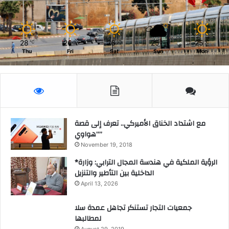
ت
د
م
خ
ا
ل
ع
اً
28
26
26
25
25
℃
℃
℃
℃
℃
ي
ع
Thu
Fri
Sat
Sun
Mon
ة
ا
ج
ل
اً
ل
إ
مع اشتداد الخناق الأميركي.. تعرف إلى قصة
ن
“هواوي”
ق
November 19, 2018
ا
ذ
*الرؤية الملكية في هندسة المجال الترابي: وزارة
ه
الداخلية بين التأطير والتنزيل
April 13, 2026
جمعيات التجار تستنكر تجاهل عمدة سلا
لمطالبها