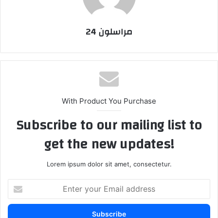
مراسلون 24
With Product You Purchase
Subscribe to our mailing list to
get the new updates!
Lorem ipsum dolor sit amet, consectetur.
E
n
t
e