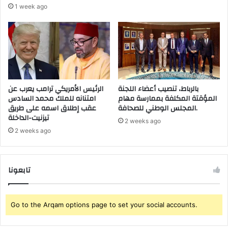
ب
ل
1 week ago
ة
م
ب
ح
ا
ا
ف
ص
ت
ر
ح
ة
ا
ا
بالرباط، تنصيب أعضاء اللجنة
الرئيس الأمريكي ترامب يعرب عن
ص
ن
المؤقتة المكلفة بممارسة مهام
امتنانه للملك محمد السادس
م
ت
المجلس الوطني للصحافة.
عقب إطلاق اسمه على طريق
ا
ش
تيزنيت-الداخلة
ل
ا
2 weeks ago
ي
ر
2 weeks ago
ة
“
ا
ك
ل
و
تابعونا
ف
ر
ر
و
ي
ن
ق
Go to the Arqam options page to set your social accounts.
ا
”
ب