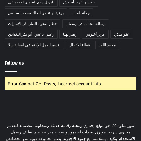
بأوسلو..عزيز أخنوش
بأموال دعم الضمان الاجتماعي
جلالة الملك
برقية تهنئة من الملك محمد السادس
رشاقة الحامل في رمضان
حظر التجول الليلي في الإمارات
عفو ملكي
عزيز أخنوش
زهير لهنا
زعيم "داعش" أبو بكر البغدادي
محمد اللوز
قطاع الاتصال
قسم العمل الإجتماعي لعمالة سلا.
Follow us
Error Can not Get Posts, Incorrect account info.
موراسلون24 هو موقع إخباري ومجلة رقمية حديثة ومتجاوبة، مصممة لتقديم
محتوى سريع، موثوق وجذاب لجمهور واسع. يتميز بتصميم نظيف وسهل
الاستخدام يتكيف بسلاسة مع جميع الأجهزة. يضم مجموعة قوية من الخصائص