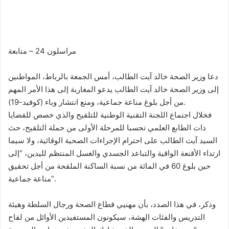
e
n
d
a
مراسلون 24 – متابعة
n
e
m
دعا وزير الصحة خالد آيت الطالب، أمس الجمعة بالرباط، المواطنين
a
إلى وزير الصحة خالد آيت الطالب يدعو المغاربة إلى هذا الأمر المهم
i
من أجل بلوغ مناعة جماعية، ومنع انتشار وباء (كوفيد-19).
l
فخلال اجتماع اللجنة التقنية الوطنية للتلقيح والذي خصص للقضايا
ذات الطابع العلمي تحسبا للمرحلة الأولى من حملة التلقيح، حث
السيد آيت الطالب على احترام الإجراءات الصحية الوقائية، ولا سيما
ارتداء الأقنعة الواقية والتباعد الجسدي والغسل المنتظم لليدين، “إلى
حين بلوغ 60 في المائة من نسبة الساكنة الملقحة من أجل تحقيق
مناعة جماعية”.
وذكر، في هذا الصدد، بأن مهنيي قطاع الصحة ورجال السلطة وهيئة
التدريس والفئات الهشة، سيكونون المستفيدين الأوائل من لقاح