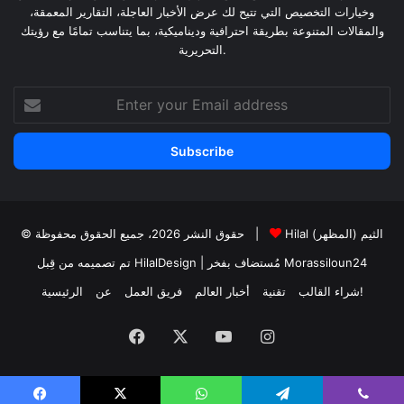
وخيارات التخصيص التي تتيح لك عرض الأخبار العاجلة، التقارير المعمقة،
والمقالات المتنوعة بطريقة احترافية وديناميكية، بما يتناسب تمامًا مع رؤيتك
التحريرية.
Enter
your
Email
address
Hilal الثيم (المظهر)
© حقوق النشر 2026، جميع الحقوق محفوظة |
Morassiloun24
| مُستضاف بفخر
تم تصميمه من قِبل HilalDesign
شراء القالب!
تقنية
أخبار العالم
فريق العمل
عن
الرئيسية
Facebook
X
YouTube
Instagram