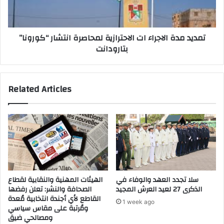
ع
د
ي
ة
ة
ا
تمديد مدة الاجراء ات الاحترازية لمحاصرة انتشار “كورونا”
س
ل
بتارودانت
ل
ا
ا
ج
ت
ر
ر
ا
Related Articles
ا
ء
س
ا
ل
ت
ل
ا
ق
ل
ج
ا
ع
ح
ل
ت
ل
ر
سلا تجدد العهد والوفاء في
الهيئات المهنية والنقابية لقطاع
م
ا
الذكرى 27 لعيد العرش المجيد
الصحافة والنشر: تعلن رفضها
ط
ز
القاطع لأي أجندة انتخابية مُعدة
1 week ago
ا
ي
ومُرتبة على مقاس سياسي
ل
ومصالحي ضيق
ة