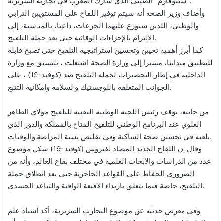
“سينوفارم” الصيني الذي شارك المغرب في تجاربه السريرية.
وأضاف وزير الصحة أنه سيتم توفير اللقاح على المستويين الترابي
والوطني، اللذين ستوزع عليهما الجرعات، داعيا، بالمناسبة، إلى
الالتزام بالإجراءات الوقائية حتى بعد حملة التلقيح.
كما أبرز أهمية تحيين وتحسين استراتيجية التلقيح حتى تصبح قابلة
للتطبيق ميدانيا، مشيرا إلى وزارة الصحة اشتغلت ، بتنسيق مع وزارة
الداخلية في إطار التحضيرات لحملة التلقيح ضد (كوفيد-19) ، على
الجوانب المتعلقة باللوجستيك والسلامة وإمكانية التتبع.
من جانبه، توقف رئيس اللجنة الوطنية التقنية للتلقيح مولاي الطاهر
العلوي عند البرنامج الوطني للتلقيح المتاح بالمملكة والدور الذي
يلعبه في تحسين صحة الساكنة وفي تقليص نسبة المراضة والوفيات.
وقال إن اللقاح الجديد المضاد لفيروس (كوفيد-19) شكل موضوع
عدد من الدراسات والأبحاث العلمية في مختلف بقاع العالم، وأنه من
الضروري الحفاظ على القواعد الحاجزية حتى بعد انطلاق حملة
التلقيح، خاصة فيما يتعلق بارتداء الأقنعة الواقية والتباعد الجسدي.
وفي معرض حديثه عن موضوع التجارب السريرية، أكد أستاذ علم