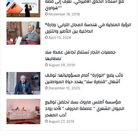
مع اشتداد الخناق الأميركي.. تعرف إلى قصة
“هواوي”
November 19, 2018
*الرؤية الملكية في هندسة المجال الترابي: وزارة
الداخلية بين التأطير والتنزيل
April 13, 2026
جمعيات التجار تستنكر تجاهل عمدة سلا
لمطالبها
August 29, 2019
نائب يضع “الوزارة” أمام مسؤولياتها: توقف
أشغال “قنطرة سلا” يهدد حياة المواطنين
December 15, 2025
مؤسسة أطلس ماروك بسلا تحتضن توقيع
الديوان الشعري ” عاصفة الحروف ” لأحد رواد
أدب المهجر
August 27, 2019