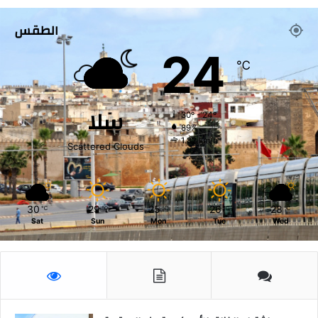
ت
الطقس
ا
ر
24
و
℃
د
ا
ن
سلا
30º - 24º
ت
89%
1.82 km/h
Scattered Clouds
30
29
25
26
28
℃
℃
℃
℃
℃
Sat
Sun
Mon
Tue
Wed