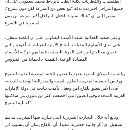
الطفيليات والفطريات بكلية الطب بالرباط محمد ليعكوبي على أن
جميع المراحل احترمت بدقة “مع بعض من السرعة لكن دون تسرع”،
مشيرا إلى أن “هناك تقنيات لجعل المراحل أكثر سرعة من دون
السقوط في التسرع”.
وعلى صعيد الفعالية، شدد الأستاذ ليعكوبي على أن اللجنة تنتظر ،
على مدى الأسابيع المقبلة ، النتائج الأولية للعينات المأخوذة والتي
تجري معالجتها من قبل الفرق الصينية، فيما يهم حركية الأجسام
المضادة الواقية، القمينة بالحماية من الفيروس.
وبالنسبة لمولاي السعيد عفيف العضو باللجنة الوطنية التقنية للتلقيح
ورئيس الجمعية المغربية للعلوم الطبية والفيدرالية الوطنية للصحة،
“فإن الأمر يتعلق بلقاح آمن وفعال تأكدت نتائجه في دولة الإمارات
العربية المتحدة وفي الصين التي أخضعت أكثر من مليون من ساكنتها
لعملية التلقيح”.
وتابع أنه خلال التجارب السريرية التي شارك فيها المغرب، لم يتم
تسجيل أي آثار جانبية خطيرة، مفيدا بأن اللقاح يمكن أن يتسبب في