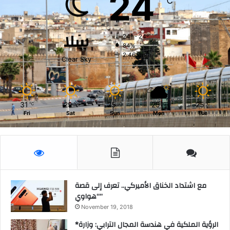
24
℃
ي
ق
ة
سلا
)
24º - 24º
84%
2.46 km/h
Clear Sky
31
29
25
25
25
℃
℃
℃
℃
℃
Fri
Sat
Sun
Mon
Tue
مع اشتداد الخناق الأميركي.. تعرف إلى قصة
“هواوي”
November 19, 2018
*الرؤية الملكية في هندسة المجال الترابي: وزارة