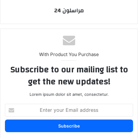
مراسلون 24
With Product You Purchase
Subscribe to our mailing list to
get the new updates!
Lorem ipsum dolor sit amet, consectetur.
E
n
t
e
r