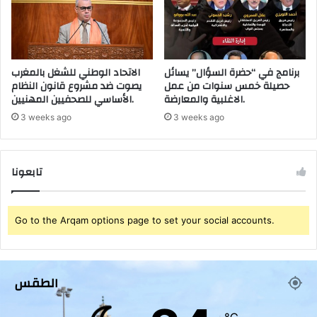
ح
ا
ك
ل
و
ت
م
ه
ة
برنامج في “حضرة السؤال” يسائل
الاتحاد الوطني للشغل بالمغرب
!
حصيلة خمس سنوات من عمل
يصوت ضد مشروع قانون النظام
ل
الاغلبية والمعارضة.
الأساسي للصحفيين المهنيين.
إ
ن
3 weeks ago
3 weeks ago
ق
ا
ذ
تابعونا
أ
ر
و
ا
Go to the Arqam options page to set your social accounts.
ح
ه
م
(
الطقس
و
ث