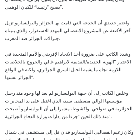
يصبح “رئيسا” للكيان الوهمي”.
واعتبر جديدي أن الخدعة التي قامت بها الجزائر والبوليساريو تزيل
آخر الأقنعة عن المشروع الانفصالي المهدد للاستقرار، والذي يتبناه
جنرالات الجزائر ضد المغرب.
وشدد الكاتب على ضرورة أخذ الاتحاد الإفريقي والأمم المتحدة في
الاعتبار “الهوية الجديدة/القديمة لابراهيم غالي والخروج بالخلاصات
اللازمة تجاه ما يشبه الحبل السري الجزائري، ولكنه في الواقع
الجزائر نفسها”.
وخلص الكاتب إلى أن جبهة البوليساريو لم يعد لها وجود منذ رحيل
مؤسسها الوالي مصطفى سيد، الذي اغتيل على يد المخابرات
الجزائرية في ضواحي نواكشوط، مشيرا إلى أن البوليساريو أصبحت
منذ ذلك الحين “جزءا من إدارات وزارة الدفاع الجزائرية”.
وكان زعيم انفصاليي البوليساريو قد ن قل إلى مستشفى في شمال
إسبانيا بهوية وأوراق مزورة، وذلك هربا من العدالة الإسبانية.