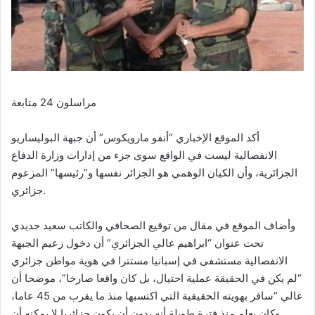
مراسلون 24 متابعة
أكد الموقع الإخباري “أنفو مارويكوس” أن جبهة البوليساريو
الانفصالية ليست في الواقع سوى جزء من إدارات وزارة الدفاع
الجزائرية، وأن الكيان الوهمي هو الجزائر نفسها و”رئيسها” المزعوم
جزائري.
وأضاف الموقع في مقال من توقيع الصحافي والكاتب سعيد جديدي
تحت عنوان “ابراهيم غالي الجزائري” أن دخول زعيم الجبهة
الانفصالية مستشفى في إسبانيا مستترا في هوية مواطن جزائري
“لم يكن في الحقيقة عملية احتيال، بل كان واقعا صارخا”، موضحا أن
غالي “سافر بهويته الحقيقية التي اكتسبها منذ ما يقرب من 45 عاما،
وكان يعلم منذ فترة طويلة أنه بدون أن يكون جزائريا لا يمكنه أن