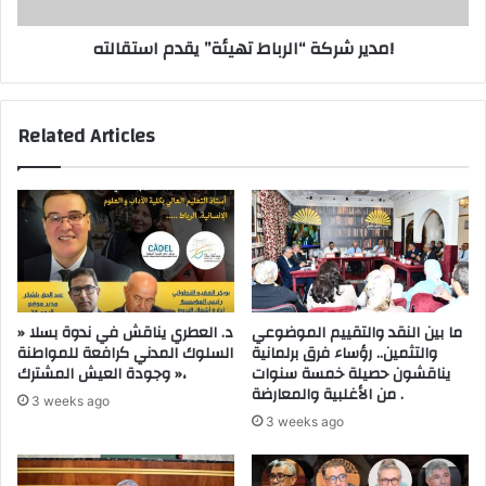
ة
ق
“
مدير شركة “الرباط تهيئة” يقدم استقالته!
7
ا
0
ل
0
ر
م
ب
Related Articles
ت
ا
ر
ط
،
ت
و
ه
م
ي
ط
ئ
ا
ة
ل
”
ب
ي
ما بين النقد والتقييم الموضوعي
د. العطري يناقش في ندوة بسلا «
ل
ق
والتثمين.. رؤساء فرق برلمانية
السلوك المدني كرافعة للمواطنة
ر
د
يناقشون حصيلة خمسة سنوات
وجودة العيش المشترك »،
ئ
م
من الأغلبية والمعارضة .
3 weeks ago
ي
ا
3 weeks ago
س
س
ا
ت
ل
ق