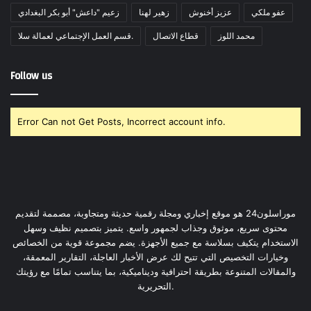
عفو ملكي
عزيز أخنوش
زهير لهنا
زعيم "داعش" أبو بكر البغدادي
محمد اللوز
قطاع الاتصال
قسم العمل الإجتماعي لعمالة سلا.
Follow us
Error Can not Get Posts, Incorrect account info.
موراسلون24 هو موقع إخباري ومجلة رقمية حديثة ومتجاوبة، مصممة لتقديم
محتوى سريع، موثوق وجذاب لجمهور واسع. يتميز بتصميم نظيف وسهل
الاستخدام يتكيف بسلاسة مع جميع الأجهزة. يضم مجموعة قوية من الخصائص
وخيارات التخصيص التي تتيح لك عرض الأخبار العاجلة، التقارير المعمقة،
والمقالات المتنوعة بطريقة احترافية وديناميكية، بما يتناسب تمامًا مع رؤيتك
التحريرية.