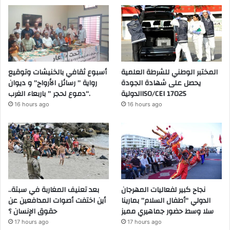
المختبر الوطني للشرطة العلمية
أسبوع ثقافي بالخنيشات وتوقيع
يحصل على شهادة الجودة
رواية ” رسائل الأرواح” و ديوان
الدوليةISO/CEI 17025
“دموع لحجر ” باربعاء الغرب.
16 hours ago
16 hours ago
نجاح كبير لفعاليات المهرجان
بعد تعنيف المغاربة في سبتة..
الدولي “أطفال السلام” بمارينا
أين اختفت أصوات المدافعين عن
سلا وسط حضور جماهيري مميز
حقوق الإنسان ؟
17 hours ago
17 hours ago