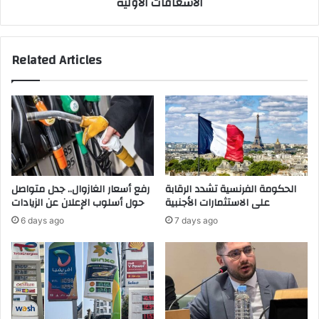
الاسعافات الأولية
ج
ض
ا
ر
ر
ب
ب
Related Articles
ة
ا
ف
ل
ي
ش
إ
ا
ي
ر
ر
ع
ا
ا
ن
ل
"
ع
الحكومة الفرنسية تشدد الرقابة
رفع أسعار الغازوال.. جدل متواصل
إ
ا
على الاستثمارات الأجنبية
حول أسلوب الإعلان عن الزيادات
ل
م
6 days ago
7 days ago
ى
ي
ت
ر
ت
س
و
ل
ي
ت
ج
س
ه
ع