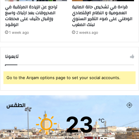
ا
ة
قراءة في تشخيص حالة المالية
تراجع عن الزيادة المرتقبة في
ب
أ
العمومية و النظام الإقتصادي
المحروقات بعد ارتباك واسع
ج
الوطني على ضوء التقرير السنوي
وإقبال كثيف على محطات
ش
لبنك المغرب
الوقود
ا
خ
ئ
ا
1 week ago
2 weeks ago
ز
ص
ة
ل
ا
ت
تابعونا
ل
ل
إ
ق
ي
ي
م
ا
Go to the Arqam options page to set your social accounts.
ي
ل
ف
ا
ي
س
ن
ع
الطقس
ي
ا
23
و
ف
℃
ي
ا
و
ت
ر
ا