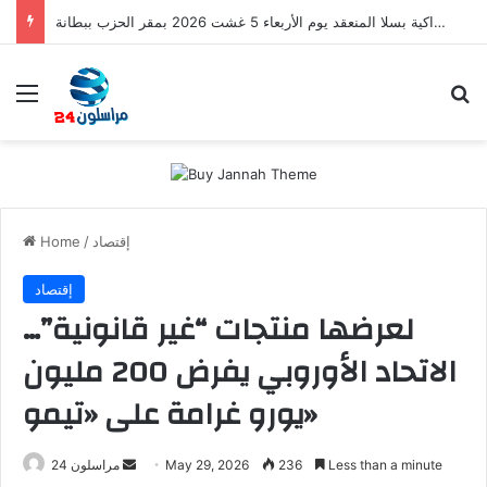
اجتماع مجلس الفرع الإقليمي لحزب التقدم والاشتراكية بسلا المنعقد يوم الأربعاء 5 غشت 2026 بمقر الحزب ببطانة
Menu
S
إقتصاد
/
Home
إقتصاد
لعرضها منتجات “غير قانونية”…
الاتحاد الأوروبي يفرض 200 مليون
يورو غرامة على «تيمو»
Less than a minute
236
May 29, 2026
S
مراسلون 24