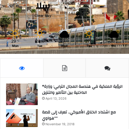
سلا
ك
ل
29º - 23º
أ
88%
1.62 km/h
و
Clear Sky
ل
ي
ة
29
28
27
27
26
℃
℃
℃
℃
℃
Mon
Tue
Wed
Thu
Fri
*الرؤية الملكية في هندسة المجال الترابي: وزارة
الداخلية بين التأطير والتنزيل
April 13, 2026
مع اشتداد الخناق الأميركي.. تعرف إلى قصة
“هواوي”
November 19, 2018