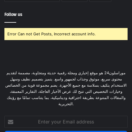
Follow us
Error Can not Get Posts, Incorrect account info.
موراسلون24 هو موقع إخباري ومجلة رقمية حديثة ومتجاوبة، مصممة لتقديم
محتوى سريع، موثوق وجذاب لجمهور واسع. يتميز بتصميم نظيف وسهل
الاستخدام يتكيف بسلاسة مع جميع الأجهزة. يضم مجموعة قوية من الخصائص
وخيارات التخصيص التي تتيح لك عرض الأخبار العاجلة، التقارير المعمقة،
والمقالات المتنوعة بطريقة احترافية وديناميكية، بما يتناسب تمامًا مع رؤيتك
التحريرية.
Enter
your
Email