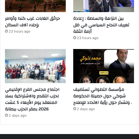
بين النزاهة والسلطة : إعادة
حرائق الغابات غرب كندا وأوامر
تعريف النجاح السياسي في ظل
بإجلاء آلاف السكان
أزمة الثقة
23 hours ago
23 hours ago
مؤسسة التطواني تستضيف
اجتماع مجلس الفرع الإقليمي
شوكي حول حصيلة الحكومة
لحزب التقدم والاشتراكية بسلا
ولشكر حول رؤية الاتحاد للإصلاح .
المنعقد يوم الأربعاء 5 غشت
2026 بمقر الحزب ببطانة
2 days ago
2 days ago