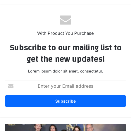
With Product You Purchase
Subscribe to our mailing list to
get the new updates!
Lorem ipsum dolor sit amet, consectetur.
E
n
t
e
r
y
o
u
ا