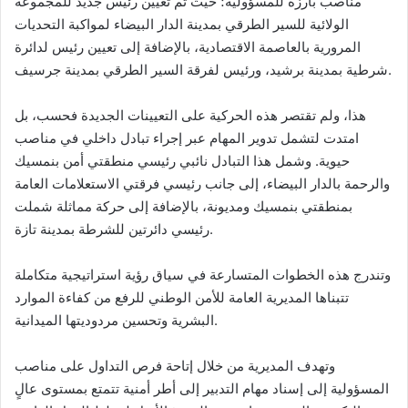
مناصب بارزة للمسؤولية؛ حيث تم تعيين رئيس جديد للمجموعة
الولائية للسير الطرقي بمدينة الدار البيضاء لمواكبة التحديات
المرورية بالعاصمة الاقتصادية، بالإضافة إلى تعيين رئيس لدائرة
شرطية بمدينة برشيد، ورئيس لفرقة السير الطرقي بمدينة جرسيف.
هذا، ولم تقتصر هذه الحركية على التعيينات الجديدة فحسب، بل
امتدت لتشمل تدوير المهام عبر إجراء تبادل داخلي في مناصب
حيوية. وشمل هذا التبادل نائبي رئيسي منطقتي أمن بنمسيك
والرحمة بالدار البيضاء، إلى جانب رئيسي فرقتي الاستعلامات العامة
بمنطقتي بنمسيك ومديونة، بالإضافة إلى حركة مماثلة شملت
رئيسي دائرتين للشرطة بمدينة تازة.
وتندرج هذه الخطوات المتسارعة في سياق رؤية استراتيجية متكاملة
تتبناها المديرية العامة للأمن الوطني للرفع من كفاءة الموارد
البشرية وتحسين مردوديتها الميدانية.
وتهدف المديرية من خلال إتاحة فرص التداول على مناصب
المسؤولية إلى إسناد مهام التدبير إلى أطر أمنية تتمتع بمستوى عالٍ