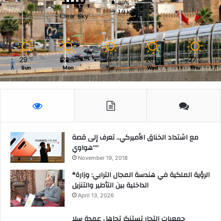
89%
1.9 km/h
Clear Sky
29
28
26
28
27
℃
℃
℃
℃
℃
Sun
Mon
Tue
Wed
Thu
مع اشتداد الخناق الأميركي.. تعرف إلى قصة
“هواوي”
November 19, 2018
*الرؤية الملكية في هندسة المجال الترابي: وزارة
الداخلية بين التأطير والتنزيل
April 13, 2026
جمعيات التجار تستنكر تجاهل عمدة سلا