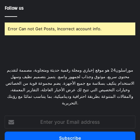
Follow us
Error Can not Get Posts, Incorrect account info.
موراسلون24 هو موقع إخباري ومجلة رقمية حديثة ومتجاوبة، مصممة لتقديم
محتوى سريع، موثوق وجذاب لجمهور واسع. يتميز بتصميم نظيف وسهل
الاستخدام يتكيف بسلاسة مع جميع الأجهزة. يضم مجموعة قوية من الخصائص
وخيارات التخصيص التي تتيح لك عرض الأخبار العاجلة، التقارير المعمقة،
والمقالات المتنوعة بطريقة احترافية وديناميكية، بما يتناسب تمامًا مع رؤيتك
التحريرية.
Enter
your
Email
address