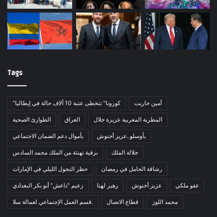
Tags
أمين حاريت
"كورونا" تتخطى عتبة 10 آلاف حالة في إيطاليا
المطربة المغربية عزيزة جلال
العراق
الطوارئ الصحية
بأوسلو..عزيز أخنوش
بأموال دعم الضمان الاجتماعي
جلالة الملك
برقية تهنئة من الملك محمد السادس
رشاقة الحامل في رمضان
حظر التجول الليلي في الإمارات
عفو ملكي
عزيز أخنوش
زهير لهنا
زعيم "داعش" أبو بكر البغدادي
محمد اللوز
قطاع الاتصال
قسم العمل الإجتماعي لعمالة سلا.