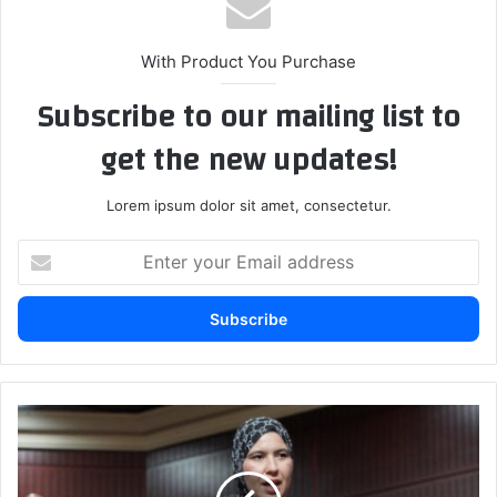
With Product You Purchase
Subscribe to our mailing list to
get the new updates!
Lorem ipsum dolor sit amet, consectetur.
E
n
t
e
r
y
o
u
ب
r
ا
E
ت
m
ا