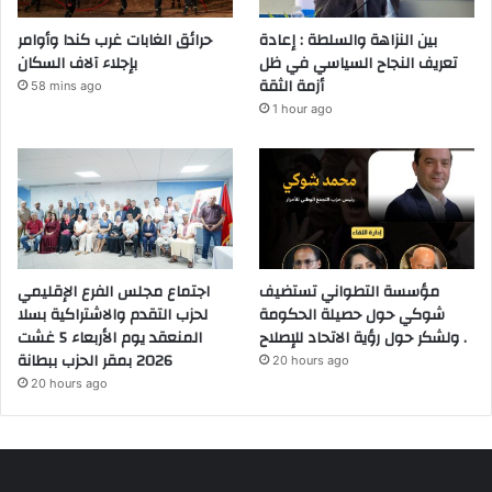
بين النزاهة والسلطة : إعادة
حرائق الغابات غرب كندا وأوامر
تعريف النجاح السياسي في ظل
بإجلاء آلاف السكان
أزمة الثقة
58 mins ago
1 hour ago
مؤسسة التطواني تستضيف
اجتماع مجلس الفرع الإقليمي
شوكي حول حصيلة الحكومة
لحزب التقدم والاشتراكية بسلا
ولشكر حول رؤية الاتحاد للإصلاح .
المنعقد يوم الأربعاء 5 غشت
2026 بمقر الحزب ببطانة
20 hours ago
20 hours ago