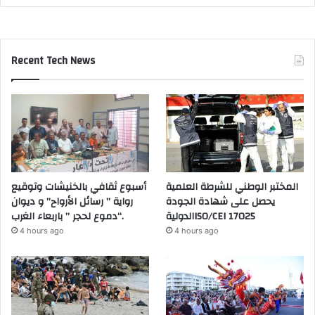
ي
ة
ل
ل
Recent Tech News
ت
ن
م
ي
ة
ا
ل
ب
المختبر الوطني للشرطة العلمية
أسبوع ثقافي بالخنيشات وتوقيع
ش
يحصل على شهادة الجودة
رواية ” رسائل الأرواح” و ديوان
ر
الدوليةISO/CEI 17025
“دموع لحجر ” باربعاء الغرب.
ي
ة
4 hours ago
4 hours ago