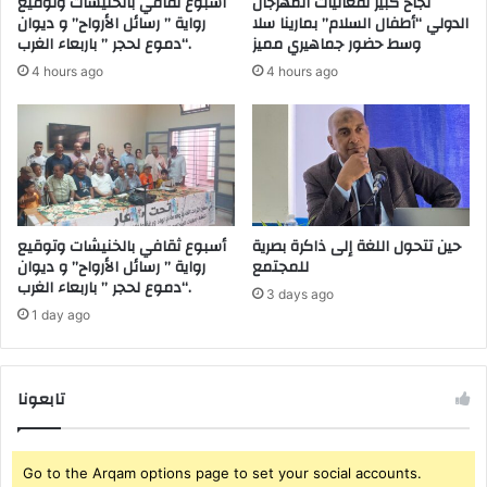
نجاح كبير لفعاليات المهرجان
أسبوع ثقافي بالخنيشات وتوقيع
ل
ع
الدولي “أطفال السلام” بمارينا سلا
رواية ” رسائل الأرواح” و ديوان
م
ا
وسط حضور جماهيري مميز
“دموع لحجر ” باربعاء الغرب.
س
ل
4 hours ago
4 hours ago
ت
م
ش
ي
ف
ل
ى
ل
ا
ت
ل
ع
ج
ا
ا
و
حين تتحول اللغة إلى ذاكرة بصرية
أسبوع ثقافي بالخنيشات وتوقيع
م
ن
للمجتمع
رواية ” رسائل الأرواح” و ديوان
ع
“دموع لحجر ” باربعاء الغرب.
ي
3 days ago
ي
ا
1 day ago
ب
ت
أ
M
ك
A
تابعونا
ا
ش
د
ر
ي
ا
ر
ك
Go to the Arqam options page to set your social accounts.