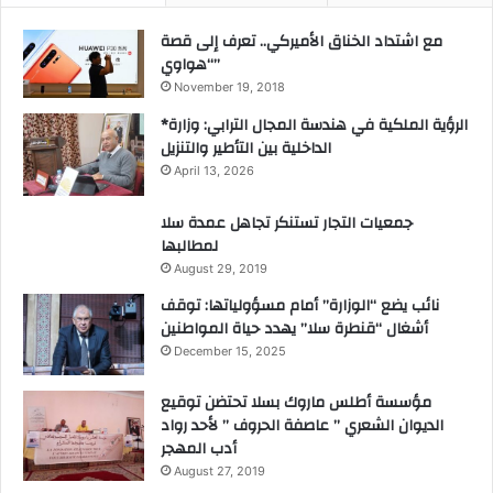
ص
ع
مع اشتداد الخناق الأميركي.. تعرف إلى قصة
ح
م
“هواوي”
ي
ا
ة
ل
November 19, 2018
م
*الرؤية الملكية في هندسة المجال الترابي: وزارة
ل
الداخلية بين التأطير والتنزيل
ك
April 13, 2026
ي
ل
جمعيات التجار تستنكر تجاهل عمدة سلا
ل
لمطالبها
م
August 29, 2019
ب
ا
نائب يضع “الوزارة” أمام مسؤولياتها: توقف
د
أشغال “قنطرة سلا” يهدد حياة المواطنين
ر
December 15, 2025
ة
ا
مؤسسة أطلس ماروك بسلا تحتضن توقيع
ل
الديوان الشعري ” عاصفة الحروف ” لأحد رواد
و
أدب المهجر
ط
August 27, 2019
ن