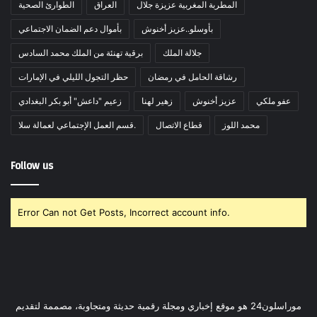
المطربة المغربية عزيزة جلال
العراق
الطوارئ الصحية
بأوسلو..عزيز أخنوش
بأموال دعم الضمان الاجتماعي
جلالة الملك
برقية تهنئة من الملك محمد السادس
رشاقة الحامل في رمضان
حظر التجول الليلي في الإمارات
عفو ملكي
عزيز أخنوش
زهير لهنا
زعيم "داعش" أبو بكر البغدادي
محمد اللوز
قطاع الاتصال
قسم العمل الإجتماعي لعمالة سلا.
Follow us
Error Can not Get Posts, Incorrect account info.
موراسلون24 هو موقع إخباري ومجلة رقمية حديثة ومتجاوبة، مصممة لتقديم