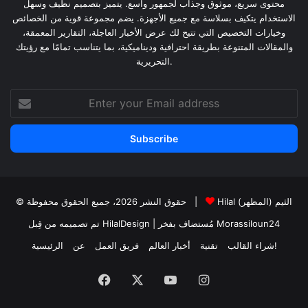
محتوى سريع، موثوق وجذاب لجمهور واسع. يتميز بتصميم نظيف وسهل
الاستخدام يتكيف بسلاسة مع جميع الأجهزة. يضم مجموعة قوية من الخصائص
وخيارات التخصيص التي تتيح لك عرض الأخبار العاجلة، التقارير المعمقة،
والمقالات المتنوعة بطريقة احترافية وديناميكية، بما يتناسب تمامًا مع رؤيتك
التحريرية.
Enter
your
Email
address
Hilal الثيم (المظهر)
© حقوق النشر 2026، جميع الحقوق محفوظة |
Morassiloun24
| مُستضاف بفخر
تم تصميمه من قِبل HilalDesign
شراء القالب!
تقنية
أخبار العالم
فريق العمل
عن
الرئيسية
Facebook
X
YouTube
Instagram