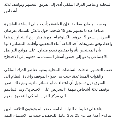
المحلية وعناصر الدرك الملكي أدى إلى تفريق التجمهر وتوقيف ثلاثة
أشخاص.
وحسب مصادر مطلعة، فإن الواقعة بدأت حوالي الساعة العاشرة
صباحا عندما تجمهر نحو 15 شخصا حول بائعيْن للسمك يعرضان
السردين بسعر 15 درهما للكيلوغرام، مع هامش ربح لا يتجاوز درهما
واحدا، وفق تصريحات أحد الباعة أثناء التحقيق. وأفادت المصادر ذاتها
بأن المحتجين تأثروا بمقطع فيديو متداول على مواقع التواصل
الاجتماعي يدعو إلى خفض أسعار السمك، ما دفعهم إلى الاحتجاج.
عقب التجمهر، تدخلت السلطات المحلية بمعية عناصر الدرك الملكي
والقوات المساعدة، حيث تم احتواء الموقف وإعادة النظام إلى
السوق دون تسجيل أي اعتداءات أو خسائر مادية. ومع ذلك، تقرر
توقيف ثلاثة أشخاص بتهمة “التحريض على الاحتجاج”، وتم اقتيادهم
إلى مركز الدرك الملكي للتحقيق معهم.
بناء على تعليمات النيابة العامة، خضع الموقوفون الثلاثة، الذين
تتراوح أعمارهم بين 25 و35 عاما، للتحقيق، حيث تم الاستماع إليهم