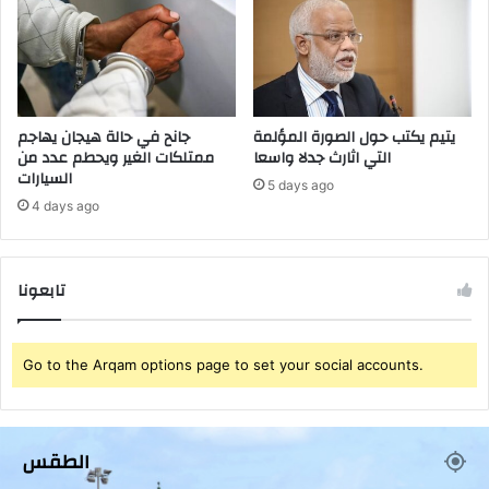
ر
ي
ي
ة
ة
ي
ف
ن
ي
ع
ح
ش
يتيم يكتب حول الصورة المؤلمة
جانح في حالة هيجان يهاجم
ق
التي اثارث جدلا واسعا
ممتلكات الغير ويحطم عدد من
ا
السيارات
ا
ل
5 days ago
ل
ح
4 days ago
ك
ر
و
ك
م
ي
تابعونا
ي
ة
د
ا
ي
ل
“
س
Go to the Arqam options page to set your social accounts.
ب
ي
ه
ا
ل
ح
و
ي
الطقس
ل
ة