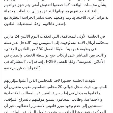
بشأن ملابسات الواقعة. كما خضعوا لتفتيش أمني وتم حجز هواتفهم
النقالة قصد تفريغ محتوياتها للتحقق من أي ارتباطات محتملة
بدعوات أخرى للاحتجاج. وتم وضعهم تحت تدابير الحراسة النظرية مع
إشعار عائلاتهم، وفقًا لمقتضيات القانون.
في الجلسة الأولى للمحاكمة، التي انعقدت اليوم الاثنين 24 مارس
بمحكمة أزيلال الابتدائية، وُجهت إلى المتهمين تهم “التدخل بغير صفة
في وظيفة عمومية”، طبقًا للفصل 380 من القانون الجنائي،
و”التحريض المباشر على ارتكاب جنح بواسطة الخطب والصياح في
الأماكن العمومية”، وفقًا للفصل 299-1، إضافة إلى “المشاركة في
احتجاجات غير مرخصة”.
شهدت الجلسة حضورا لافتا للمحامين الذين أعلنوا مؤازرتهم
للمتهمين، حيث سجل حوالي 20 محاميا تضامنهم معهم، معتبرين أن
ما قاموا به يدخل في إطار حرية التعبير عن المطالب الاقتصادية
والاجتماعية. وطالب المحامون بتمتيع موكليهم بالسراح المؤقت،
مستندين إلى عدم وجود مبرر قانوني لاستمرار اعتقالهم، غير أن
المحكمة رفضت هذا الملتمس، وقررت تأجيل النظر في الملف إلى