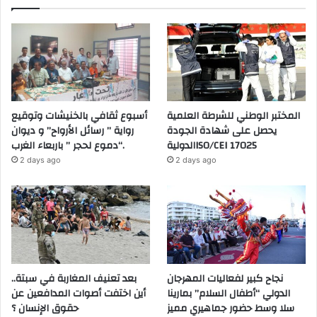
المختبر الوطني للشرطة العلمية
أسبوع ثقافي بالخنيشات وتوقيع
يحصل على شهادة الجودة
رواية ” رسائل الأرواح” و ديوان
الدوليةISO/CEI 17025
“دموع لحجر ” باربعاء الغرب.
2 days ago
2 days ago
نجاح كبير لفعاليات المهرجان
بعد تعنيف المغاربة في سبتة..
الدولي “أطفال السلام” بمارينا
أين اختفت أصوات المدافعين عن
سلا وسط حضور جماهيري مميز
حقوق الإنسان ؟