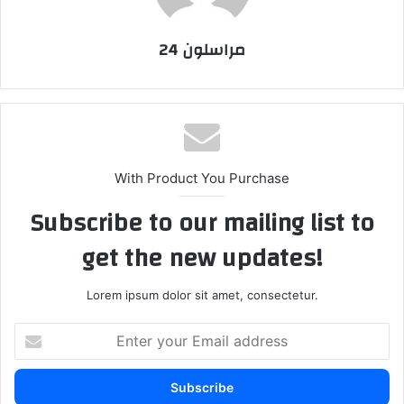
مراسلون 24
With Product You Purchase
Subscribe to our mailing list to
get the new updates!
Lorem ipsum dolor sit amet, consectetur.
E
n
t
e