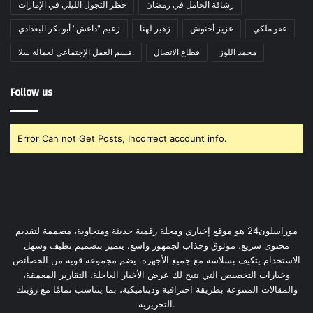
رشاقة الحامل في رمضان
حظر التجول الليلي في الإمارات
عفو ملكي
عزيز أخنوش
زهير لهنا
زعيم "داعش" أبو بكر البغدادي
محمد اللوز
قطاع الاتصال
قسم العمل الإجتماعي لعمالة سلا.
Follow us
Error Can not Get Posts, Incorrect account info.
موراسلون24 هو موقع إخباري ومجلة رقمية حديثة ومتجاوبة، مصممة لتقديم
محتوى سريع، موثوق وجذاب لجمهور واسع. يتميز بتصميم نظيف وسهل
الاستخدام يتكيف بسلاسة مع جميع الأجهزة. يضم مجموعة قوية من الخصائص
وخيارات التخصيص التي تتيح لك عرض الأخبار العاجلة، التقارير المعمقة،
والمقالات المتنوعة بطريقة احترافية وديناميكية، بما يتناسب تمامًا مع رؤيتك
التحريرية.