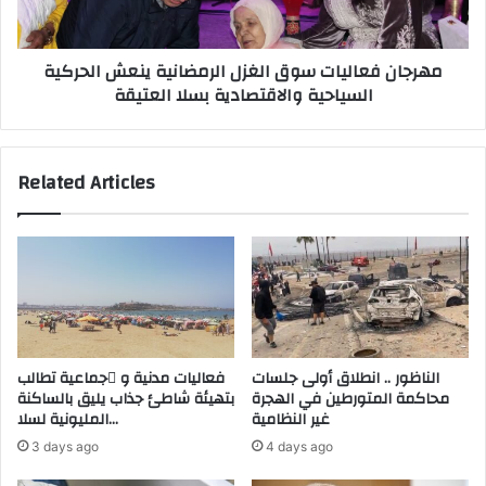
ف
ا
ع
ل
ا
مهرجان فعاليات سوق الغزل الرمضانية ينعش الحركية
ت
ل
السياحية والاقتصادية بسلا العتيقة
م
ي
د
ا
د
ت
ف
س
Related Articles
ت
و
ر
ق
ة
ا
ا
ل
ل
غ
ح
ز
ر
ل
ا
ا
س
ل
الناظور .. انطلاق أولى جلسات
فعاليات مدنية و َجماعية تطالب
ة
ر
محاكمة المتورطين في الهجرة
بتهيئة شاطئ جذاب يليق بالساكنة
ا
م
غير النظامية
المليونية لسلا…
ل
ض
3 days ago
4 days ago
ن
ا
ظ
ن