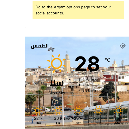
Go to the Arqam options page to set your
social accounts.
الطقس
28
℃
سلا
28º - 25º
75%
3.3 km/h
Clear Sky
28
30
26
25
25
℃
℃
℃
℃
℃
Thu
Fri
Sat
Sun
Mon