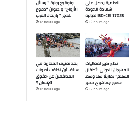
العلمية يحصل على
وتوقيع رواية ” رسائل
شهادة الجودة
الأرواح” و ديوان “دموع
الدوليةISO/CEI 17025
لحجر ” باربعاء الغرب.
12 hours ago
12 hours ago
نجاح كبير لفعاليات
بعد تعنيف المغاربة في
المهرجان الدولي “أطفال
سبتة.. أين اختفت أصوات
السلام” بمارينا سلا وسط
المدافعين عن حقوق
حضور جماهيري مميز
الإنسان ؟
12 hours ago
12 hours ago