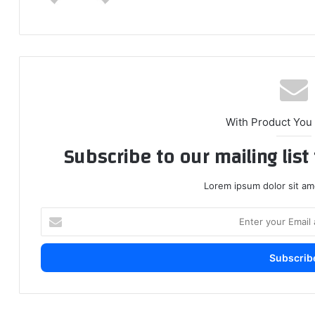
With Product You
Subscribe to our mailing lis
Lorem ipsum dolor sit am
E
n
t
e
r
y
o