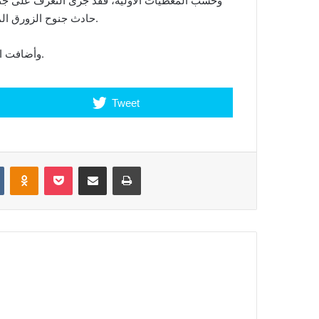
وحسب المعطيات الأولية، فقد جرى التعرف على جث
حادث جنوح الزورق المطاطي، الذي سجل يوم السبت الماضي، قبالة ساحل المحمدية.
وأضافت المصادر ذاتها أن عمليات البحث عن مفقودين مفترضين مستمرة.
Tweet
VKontakte
Odnoklassniki
Pocket
Share via Email
Print