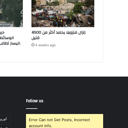
زلزال فنزويلا يحصد أكثر من 4500
حري
قتيل
الوسائطي
اليسار تطالب بتأمين مرافق عمومية.
4 weeks ago
Follow us
"كورونا" تت
Error Can not Get Posts, Incorrect
account info.