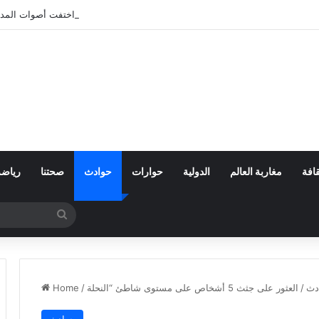
بعد تعنيف المغاربة في سبتة.. أين اختفت أصوات المد
افة
مغاربة العالم
الدولية
حوارات
حوادث
صحتنا
رياضة
Search
for
دث
/
/
Home
حوادث