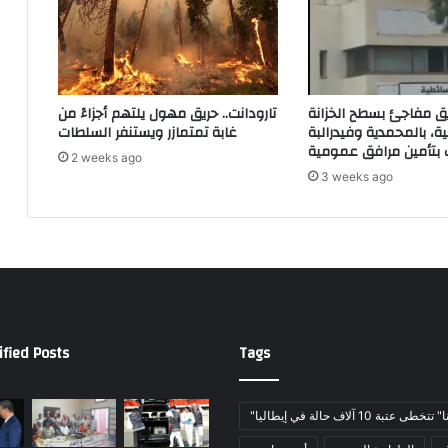
ك
ل
س
ي
ل
ة
م
إ
ا
ذ
ق مفاجئ بسطح الخزانة
تارودانت.. حريق مهول يلتهم أجزاءً من
ن
ا
ة، بالمحمدية وفيدرالبة
غابة تمتمازر ويستنفر السلطات
ب
ت
2 weeks ago
ط
م
3 weeks ago
ل
ك
ق
ن
ن
ا
ا
ل
ر
د
ي
ي
م
ق
ified Posts
Tags
ر
ا
ط
ي
خطى عتبة 10 آلاف حالة في إيطاليا
و