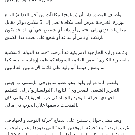
وأضاف المصدر ذاته أن (برنامج المكافآت من أجل العدالة) التابع
لوزارة الخارجية يعرض أيضا مكافأة تصل إلى 5 ملايين دولار مقابل
معلومات تؤدي إلى اعتقال أو إدانة أي شخص، في أي بلد، قد يكون
ارتكب أو تآمر أو ساعد أو شجع على نصب هذا الكمين.
وكانت وزارة الخارجية الامريكية قد أدرجت “جماعة الدولة الإسلامية
بالصحراء الكبرى” ضمن القائمة السوداء كمنظمة إرهابية أجنبية، كما
تم وضع زعيمها أبو وليد على قائمة الإرهابيين العالميين.
وانضم المدعو أبو وليد، وهو عضو سابق في مايسمى ب”جيش
التحرير الشعبي الصحراوي” التابع ل”البوليساريو”، إلى التنظيم
الجهادي “حركة التوحيد والجهاد في غرب إفريقيا”، والتي كان
المتحدث باسمها خلال الحرب في مالي.
وبعد مضي حوالي سنتين على اندماج “حركة التوحيد والجهاد في
غرب إفريقيا” مع “حركة الموقعين بالدم” التي يقودها مختار بلمختار،