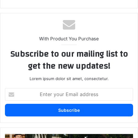
With Product You Purchase
Subscribe to our mailing list to
get the new updates!
Lorem ipsum dolor sit amet, consectetur.
E
n
t
e
r
y
o
u
ب