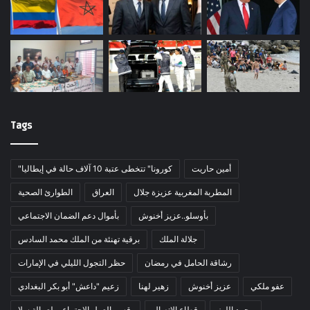
Tags
أمين حاريت
"كورونا" تتخطى عتبة 10 آلاف حالة في إيطاليا
المطربة المغربية عزيزة جلال
العراق
الطوارئ الصحية
بأوسلو..عزيز أخنوش
بأموال دعم الضمان الاجتماعي
جلالة الملك
برقية تهنئة من الملك محمد السادس
رشاقة الحامل في رمضان
حظر التجول الليلي في الإمارات
عفو ملكي
عزيز أخنوش
زهير لهنا
زعيم "داعش" أبو بكر البغدادي
محمد اللوز
قطاع الاتصال
قسم العمل الإجتماعي لعمالة سلا.