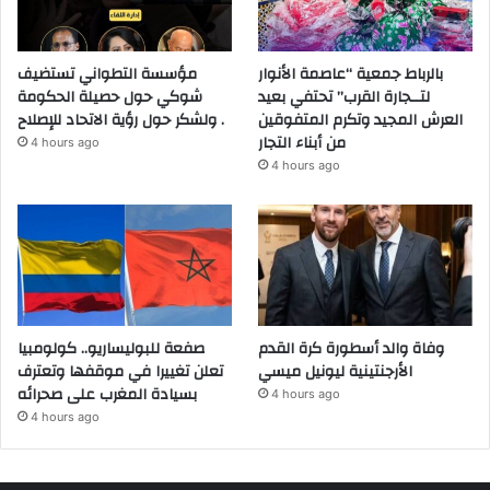
بالرباط جمعية “عاصمة الأنوار
مؤسسة التطواني تستضيف
لتــجارة القرب” تحتفي بعيد
شوكي حول حصيلة الحكومة
العرش المجيد وتكرم المتفوقين
ولشكر حول رؤية الاتحاد للإصلاح .
من أبناء التجار
4 hours ago
4 hours ago
وفاة والد أسطورة كرة القدم
صفعة للبوليساريو.. كولومبيا
الأرجنتينية ليونيل ميسي
تعلن تغييرا في موقفها وتعترف
بسيادة المغرب على صحرائه
4 hours ago
4 hours ago