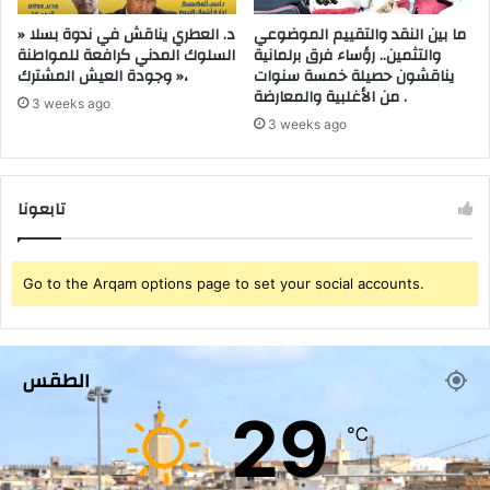
ج
ى
خ
ما بين النقد والتقييم الموضوعي
د. العطري يناقش في ندوة بسلا «
ا
والتثمين.. رؤساء فرق برلمانية
السلوك المدني كرافعة للمواطنة
يناقشون حصيلة خمسة سنوات
وجودة العيش المشترك »،
ص
من الأغلبية والمعارضة .
ب
3 weeks ago
أ
3 weeks ago
ط
ب
ا
تابعونا
ء
ا
ل
ق
Go to the Arqam options page to set your social accounts.
ط
ا
ع
ا
الطقس
ل
29
ع
℃
ا
م