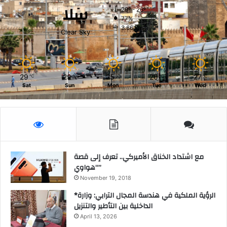
سلا
29º - 26º
77%
3.66 km/h
Clear Sky
29
29
25
26
27
℃
℃
℃
℃
℃
Sat
Sun
Mon
Tue
Wed
مع اشتداد الخناق الأميركي.. تعرف إلى قصة
“هواوي”
November 19, 2018
*الرؤية الملكية في هندسة المجال الترابي: وزارة
الداخلية بين التأطير والتنزيل
April 13, 2026