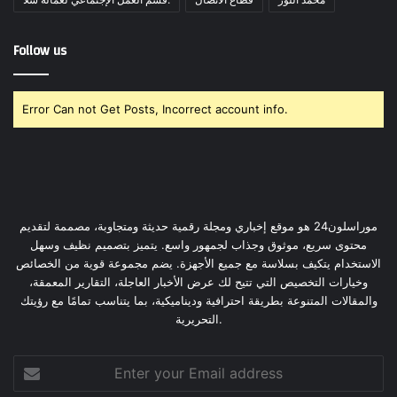
Follow us
Error Can not Get Posts, Incorrect account info.
موراسلون24 هو موقع إخباري ومجلة رقمية حديثة ومتجاوبة، مصممة لتقديم
محتوى سريع، موثوق وجذاب لجمهور واسع. يتميز بتصميم نظيف وسهل
الاستخدام يتكيف بسلاسة مع جميع الأجهزة. يضم مجموعة قوية من الخصائص
وخيارات التخصيص التي تتيح لك عرض الأخبار العاجلة، التقارير المعمقة،
والمقالات المتنوعة بطريقة احترافية وديناميكية، بما يتناسب تمامًا مع رؤيتك
التحريرية.
Enter
your