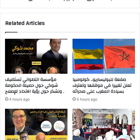
ت
ا
ش
ل
ف
أ
Related Articles
ي
خ
ا
ض
ت
ر
ا
ت
ل
ز
ع
و
م
ر
و
ا
م
ل
صفعة للبوليساريو.. كولومبيا
مؤسسة التطواني تستضيف
ي
م
تعلن تغييرا في موقفها وتعترف
شوكي حول حصيلة الحكومة
ة
س
بسيادة المغرب على صحرائه
ولشكر حول رؤية الاتحاد للإصلاح .
.
ج
4 hours ago
4 hours ago
.
د
ا
ا
ح
ل
ت
أ
ج
ق
ا
ص