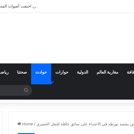
بعد تعنيف المغاربة في سبتة.. أين اختفت أصوات المد
افة
مغاربة العالم
الدولية
حوارات
حوادث
صحتنا
رياضة
Search
for
 يشتبه تورطه في الاعتداء على سائق حافلة للنقل الحضري
/
Home