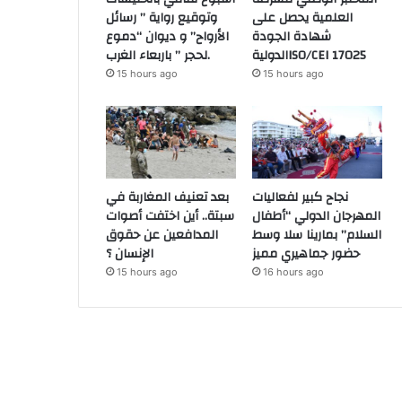
العلمية يحصل على
وتوقيع رواية ” رسائل
شهادة الجودة
الأرواح” و ديوان “دموع
الدوليةISO/CEI 17025
لحجر ” باربعاء الغرب.
15 hours ago
15 hours ago
نجاح كبير لفعاليات
بعد تعنيف المغاربة في
المهرجان الدولي “أطفال
سبتة.. أين اختفت أصوات
السلام” بمارينا سلا وسط
المدافعين عن حقوق
حضور جماهيري مميز
الإنسان ؟
15 hours ago
16 hours ago