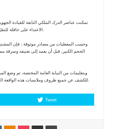
تمكنت عناصر الدرك الملكي التابعة للقيادة الجه
الاعتداء على حافلة للنقل الحضري، وارتكاب سرقة مقرونة بالتهديد باستعمال سلاح أبيض.
وحسب المعطيات من مصادر موثوقة ، فإن المشتبه ف
الحجم الكبير، قبل أن يعمد إلى تعنيفه وسرقة مم
وبتعليمات من النيابة العامة المختصة، تم وضع ال
للكشف عن جميع ظروف وملابسات هذه الواقعة التي وُصفت بالخطيرة، والمتعلقة بالسرقة الموصوفة تحت التهديد.
Tweet
VKontakte
Odnoklassniki
Pocket
Share via Email
Print