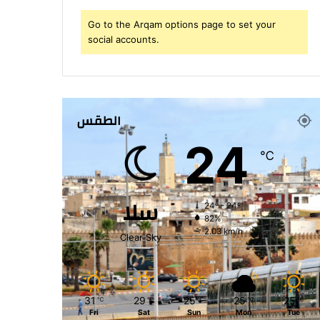
Go to the Arqam options page to set your
social accounts.
الطقس
24
℃
سلا
24º - 24º
82%
2.03 km/h
Clear Sky
31
29
25
25
25
℃
℃
℃
℃
℃
Fri
Sat
Sun
Mon
Tue