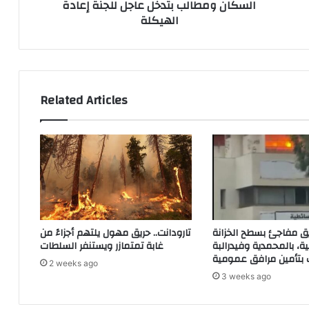
السكان ومطالب بتدخل عاجل للجنة إعادة
ن
ا
s
الهيكلة
ت
ل
s
ص
م
ر
ش
ا
ت
ل
ر
م
ك
Related Articles
غ
ة
ر
”
ب
ب
ل
س
ل
ي
ح
د
ي
ي
ا
ا
ة
ل
ق مفاجئ بسطح الخزانة
تارودانت.. حريق مهول يلتهم أجزاءً من
.
ط
ة، بالمحمدية وفيدرالبة
غابة تمتمازر ويستنفر السلطات
.
ي
2 weeks ago
.
ب
3 weeks ago
م
ي
ن
ت
ج
ؤ