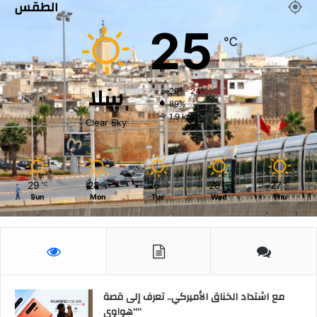
الطقس
م
ن
25
م
℃
ن
ص
ب
سلا
29º - 24º
ه
89%
.
1.9 km/h
Clear Sky
29
28
26
28
27
℃
℃
℃
℃
℃
Sun
Mon
Tue
Wed
Thu
مع اشتداد الخناق الأميركي.. تعرف إلى قصة
“هواوي”