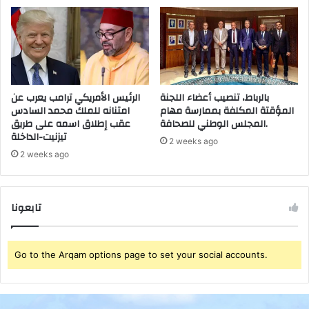
ت
ن
ا
ل
د
ي
م
بالرباط، تنصيب أعضاء اللجنة
الرئيس الأمريكي ترامب يعرب عن
ق
المؤقتة المكلفة بممارسة مهام
امتنانه للملك محمد السادس
ر
المجلس الوطني للصحافة.
عقب إطلاق اسمه على طريق
ا
تيزنيت-الداخلة
ط
2 weeks ago
ي
2 weeks ago
و
ن
م
تابعونا
ن
ت
ن
Go to the Arqam options page to set your social accounts.
ح
ي
ت
ه