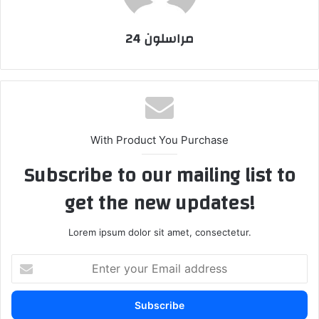
مراسلون 24
With Product You Purchase
Subscribe to our mailing list to
get the new updates!
Lorem ipsum dolor sit amet, consectetur.
E
n
t
e