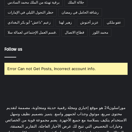
جلالة الملك
برقية تهنئة من الملك محمد السادس
رشاقة الحامل في رمضان
حظر التجول الليلي في الإمارات
عفو ملكي
عزيز أخنوش
زهير لهنا
زعيم "داعش" أبو بكر البغدادي
محمد اللوز
قطاع الاتصال
قسم العمل الإجتماعي لعمالة سلا.
Follow us
Error Can not Get Posts, Incorrect account info.
موراسلون24 هو موقع إخباري ومجلة رقمية حديثة ومتجاوبة، مصممة لتقديم
محتوى سريع، موثوق وجذاب لجمهور واسع. يتميز بتصميم نظيف وسهل
الاستخدام يتكيف بسلاسة مع جميع الأجهزة. يضم مجموعة قوية من الخصائص
وخيارات التخصيص التي تتيح لك عرض الأخبار العاجلة، التقارير المعمقة،