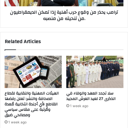
ض
ر
ترامب يحذر من وقوع حرب أهلية إذا تمكن الديمقراطيون
ة
م
من تنحيته من منصبه.
ا
ن
ل
و
د
ق
ر
و
Related Articles
ك
ع
ا
ح
ل
ر
م
ب
ل
أ
ك
ه
ي
ل
ب
ي
ا
ة
سلا تجدد العهد والوفاء في
الهيئات المهنية والنقابية لقطاع
ل
إ
الذكرى 27 لعيد العرش المجيد
الصحافة والنشر: تعلن رفضها
خ
ذ
القاطع لأي أجندة انتخابية مُعدة
1 week ago
م
ا
ومُرتبة على مقاس سياسي
ي
ومصالحي ضيق
ت
س
م
1 week ago
ا
ك