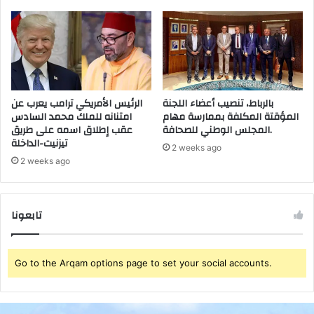
7
ن
م
س
ن
ي
م
إ
س
د
ت
غ
بالرباط، تنصيب أعضاء اللجنة
الرئيس الأمريكي ترامب يعرب عن
غ
ا
المؤقتة المكلفة بممارسة مهام
امتنانه للملك محمد السادس
ل
ر
المجلس الوطني للصحافة.
عقب إطلاق اسمه على طريق
ي
م
تيزنيت-الداخلة
ج
و
2 weeks ago
و
ر
2 weeks ago
ط
ا
ي
ن
ة
ع
تابعونا
س
ن
ي
ع
د
م
ي
Go to the Arqam options page to set your social accounts.
ر
م
ي
و
ن
س
ا