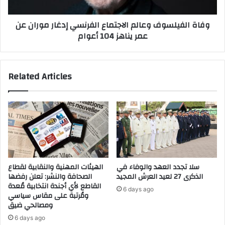
ي
ي
ة
ل
وفاة الفيلسوف وعالم الاجتماع الفرنسي إدغار موران عن
ل
س
عمر يناهز 104 أعوام
ج
و
ب
ف
ر
و
ا
ع
Related Articles
ل
ا
ض
ل
ر
م
ر
ا
و
ل
إ
ا
ن
ج
ذ
ت
ا
م
سلا تجدد العهد والوفاء في
الهيئات المهنية والنقابية لقطاع
ر
ا
الذكرى 27 لعيد العرش المجيد
الصحافة والنشر: تعلن رفضها
ا
ع
القاطع لأي أجندة انتخابية مُعدة
6 days ago
ت
ا
ومُرتبة على مقاس سياسي
ل
ومصالحي ضيق
ل
4
ف
6 days ago
7
ر