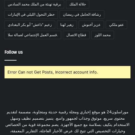
جلالة الملك
برقية تهنئة من الملك محمد السادس
رشاقة الحامل في رمضان
حظر التجول الليلي في الإمارات
عفو ملكي
عزيز أخنوش
زهير لهنا
زعيم "داعش" أبو بكر البغدادي
محمد اللوز
قطاع الاتصال
قسم العمل الإجتماعي لعمالة سلا.
Follow us
Error Can not Get Posts, Incorrect account info.
موراسلون24 هو موقع إخباري ومجلة رقمية حديثة ومتجاوبة، مصممة لتقديم
محتوى سريع، موثوق وجذاب لجمهور واسع. يتميز بتصميم نظيف وسهل
الاستخدام يتكيف بسلاسة مع جميع الأجهزة. يضم مجموعة قوية من الخصائص
وخيارات التخصيص التي تتيح لك عرض الأخبار العاجلة، التقارير المعمقة،