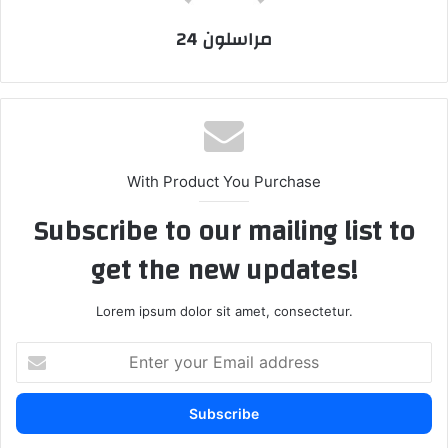
مراسلون 24
With Product You Purchase
Subscribe to our mailing list to
get the new updates!
Lorem ipsum dolor sit amet, consectetur.
E
n
t
e
r