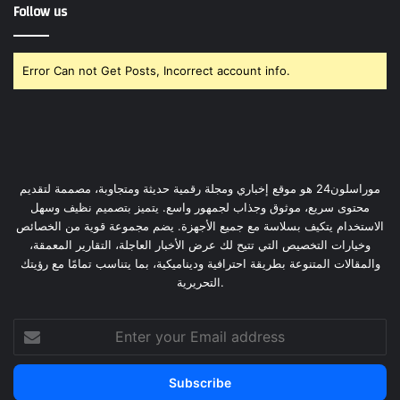
Follow us
Error Can not Get Posts, Incorrect account info.
موراسلون24 هو موقع إخباري ومجلة رقمية حديثة ومتجاوبة، مصممة لتقديم
محتوى سريع، موثوق وجذاب لجمهور واسع. يتميز بتصميم نظيف وسهل
الاستخدام يتكيف بسلاسة مع جميع الأجهزة. يضم مجموعة قوية من الخصائص
وخيارات التخصيص التي تتيح لك عرض الأخبار العاجلة، التقارير المعمقة،
والمقالات المتنوعة بطريقة احترافية وديناميكية، بما يتناسب تمامًا مع رؤيتك
التحريرية.
Enter
your
Email
address