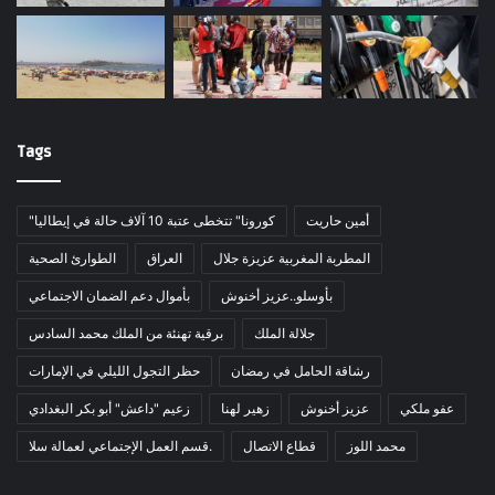
Tags
أمين حاريت
"كورونا" تتخطى عتبة 10 آلاف حالة في إيطاليا
المطربة المغربية عزيزة جلال
العراق
الطوارئ الصحية
بأوسلو..عزيز أخنوش
بأموال دعم الضمان الاجتماعي
جلالة الملك
برقية تهنئة من الملك محمد السادس
رشاقة الحامل في رمضان
حظر التجول الليلي في الإمارات
عفو ملكي
عزيز أخنوش
زهير لهنا
زعيم "داعش" أبو بكر البغدادي
محمد اللوز
قطاع الاتصال
قسم العمل الإجتماعي لعمالة سلا.