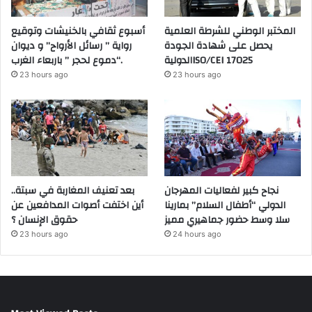
المختبر الوطني للشرطة العلمية
أسبوع ثقافي بالخنيشات وتوقيع
يحصل على شهادة الجودة
رواية ” رسائل الأرواح” و ديوان
الدوليةISO/CEI 17025
“دموع لحجر ” باربعاء الغرب.
23 hours ago
23 hours ago
نجاح كبير لفعاليات المهرجان
بعد تعنيف المغاربة في سبتة..
الدولي “أطفال السلام” بمارينا
أين اختفت أصوات المدافعين عن
سلا وسط حضور جماهيري مميز
حقوق الإنسان ؟
23 hours ago
24 hours ago