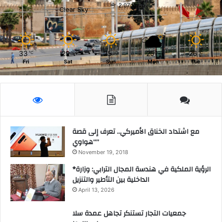
2.07 km/h
Clear Sky
33
29
25
25
26
℃
℃
℃
℃
℃
Fri
Sat
Sun
Mon
Tue
مع اشتداد الخناق الأميركي.. تعرف إلى قصة
“هواوي”
November 19, 2018
*الرؤية الملكية في هندسة المجال الترابي: وزارة
الداخلية بين التأطير والتنزيل
April 13, 2026
جمعيات التجار تستنكر تجاهل عمدة سلا