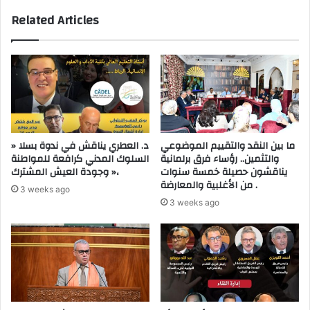
Related Articles
ما بين النقد والتقييم الموضوعي
د. العطري يناقش في ندوة بسلا «
والتثمين.. رؤساء فرق برلمانية
السلوك المدني كرافعة للمواطنة
يناقشون حصيلة خمسة سنوات
وجودة العيش المشترك »،
من الأغلبية والمعارضة .
3 weeks ago
3 weeks ago