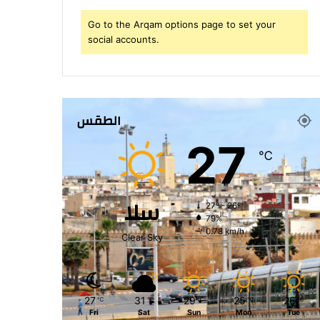
Go to the Arqam options page to set your
social accounts.
الطقس
27
℃
سلا
27º - 26º
79%
0.78 km/h
Clear Sky
27
31
29
25
26
℃
℃
℃
℃
℃
Fri
Sat
Sun
Mon
Tue