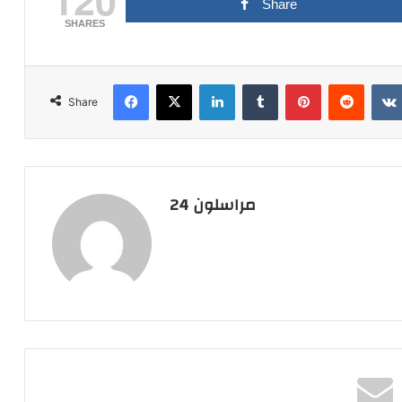
Share
SHARES
Facebook
X
LinkedIn
Tumblr
Pinterest
Reddit
Share
مراسلون 24