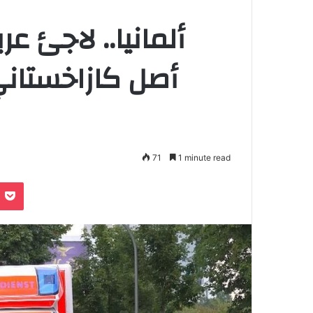
ألمانيا.. لاجئ عر
أصل كازاخستان
71
1 minute read
e
noklassniki
Pocket