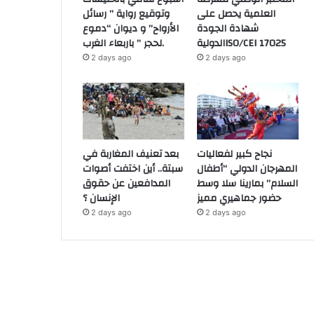
العلمية يحصل على
وتوقيع رواية ” رسائل
شهادة الجودة
الأرواح” و ديوان “دموع
الدوليةISO/CEI 17025
لحجر ” باربعاء الغرب.
2 days ago
2 days ago
نجاح كبير لفعاليات
بعد تعنيف المغاربة في
المهرجان الدولي “أطفال
سبتة.. أين اختفت أصوات
السلام” بمارينا سلا وسط
المدافعين عن حقوق
حضور جماهيري مميز
الإنسان ؟
2 days ago
2 days ago