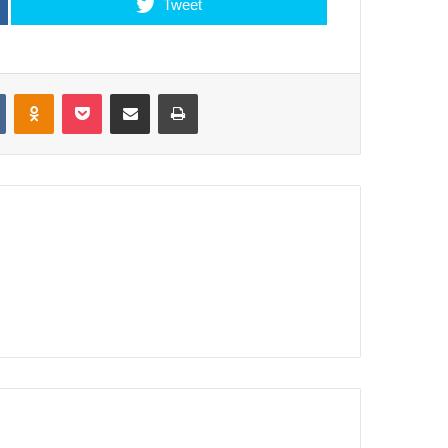
Tweet
VKontakte
Odnoklassniki
Pocket
Share via Email
Print