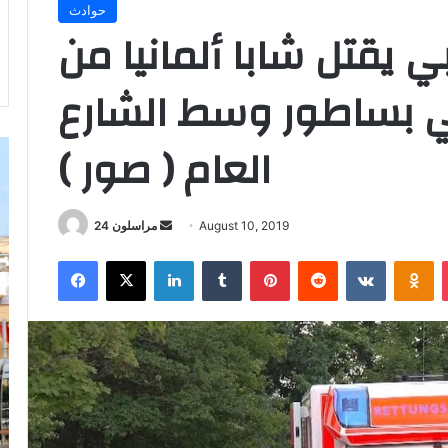
حوادث
بي يقتل شابا ألمانيا من
ي بساطور وسط الشارع
العام ( صور )
Send
August 10, 2019
مراسلون 24
an
Facebook
X
LinkedIn
Tumblr
Pinterest
Reddit
VKontakt
Od
email