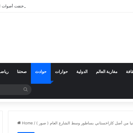
بعد تعنيف المغاربة في سبتة.. أين اختفت أصوات 
افة
مغاربة العالم
الدولية
حوارات
حوادث
صحتنا
رياضة
Search
for
مانيا من أصل كازاخستاني بساطور وسط الشارع العام ( صور )
/
Home