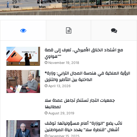
29
28
26
27
27
℃
℃
℃
℃
℃
Sun
Mon
Tue
Wed
Thu
مع اشتداد الخناق الأميركي.. تعرف إلى قصة
“هواوي”
November 19, 2018
*الرؤية الملكية في هندسة المجال الترابي: وزارة
الداخلية بين التأطير والتنزيل
April 13, 2026
جمعيات التجار تستنكر تجاهل عمدة سلا
لمطالبها
August 29, 2019
نائب يضع “الوزارة” أمام مسؤولياتها: توقف
أشغال “قنطرة سلا” يهدد حياة المواطنين
December 15, 2025