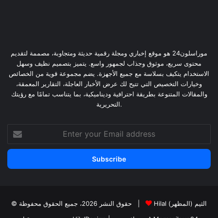
موراسلون24 هو موقع إخباري ومجلة رقمية حديثة ومتجاوبة، مصممة لتقديم
محتوى سريع، موثوق وجذاب لجمهور واسع. يتميز بتصميم نظيف وسهل
الاستخدام يتكيف بسلاسة مع جميع الأجهزة. يضم مجموعة قوية من الخصائص
وخيارات التخصيص التي تتيح لك عرض الأخبار العاجلة، التقارير المعمقة،
والمقالات المتنوعة بطريقة احترافية وديناميكية، بما يتناسب تمامًا مع رؤيتك
التحريرية.
Enter
your
Email
address
Hilal الثيم (المظهر)
© حقوق النشر 2026، جميع الحقوق محفوظة |