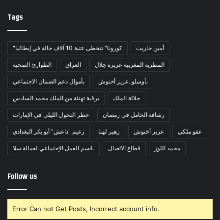
Tags
أمين حاريت
"كورونا" تتخطى عتبة 10 آلاف حالة في إيطاليا
المطربة المغربية عزيزة جلال
العراق
الطوارئ الصحية
بأوسلو..عزيز أخنوش
بأموال دعم الضمان الاجتماعي
جلالة الملك
برقية تهنئة من الملك محمد السادس
رشاقة الحامل في رمضان
حظر التجول الليلي في الإمارات
عفو ملكي
عزيز أخنوش
زهير لهنا
زعيم "داعش" أبو بكر البغدادي
محمد اللوز
قطاع الاتصال
قسم العمل الإجتماعي لعمالة سلا.
Follow us
Error Can not Get Posts, Incorrect account info.