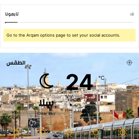
تابعونا
Go to the Arqam options page to set your social accounts.
الطقس
24
℃
سلا
29º - 23º
87%
2.31 km/h
Clear Sky