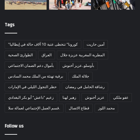
Tags
أمين حاريت
"كورونا" تتخطى عتبة 10 آلاف حالة في إيطاليا
المطربة المغربية عزيزة جلال
العراق
الطوارئ الصحية
بأوسلو..عزيز أخنوش
بأموال دعم الضمان الاجتماعي
جلالة الملك
برقية تهنئة من الملك محمد السادس
رشاقة الحامل في رمضان
حظر التجول الليلي في الإمارات
عفو ملكي
عزيز أخنوش
زهير لهنا
زعيم "داعش" أبو بكر البغدادي
محمد اللوز
قطاع الاتصال
قسم العمل الإجتماعي لعمالة سلا.
Follow us