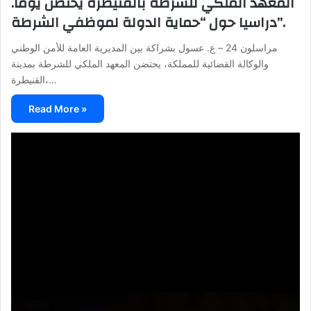
.المعهد الملكي للشرطة بالقنيطرة يحتضن يوما
دراسيا حول “حماية الدولة لموظفي الشرطة”.
مراسلون 24 – ع. عسول بشراكة بين المديرية العامة للأمن الوطني
والوكالة القضائية للمملكة، يحتضن المعهد الملكي للشرطة بمدينة
القنيطرة،…
Read More »