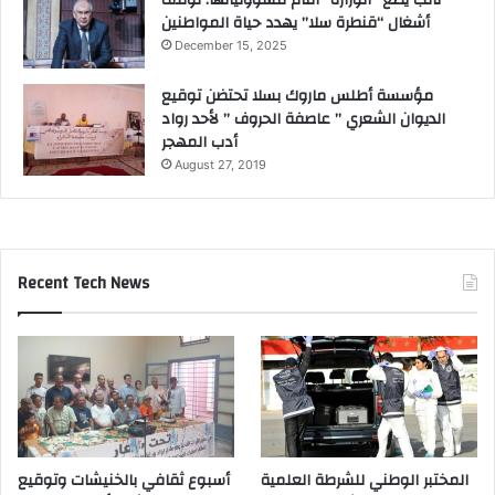
نائب يضع “الوزارة” أمام مسؤولياتها: توقف
أشغال “قنطرة سلا” يهدد حياة المواطنين
December 15, 2025
مؤسسة أطلس ماروك بسلا تحتضن توقيع
الديوان الشعري ” عاصفة الحروف ” لأحد رواد
أدب المهجر
August 27, 2019
Recent Tech News
المختبر الوطني للشرطة العلمية
أسبوع ثقافي بالخنيشات وتوقيع