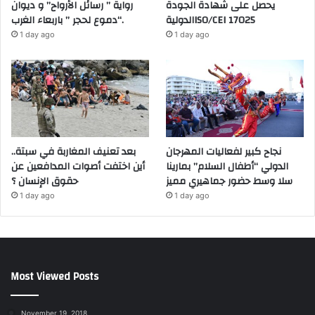
يحصل على شهادة الجودة
رواية ” رسائل الأرواح” و ديوان
الدوليةISO/CEI 17025
“دموع لحجر ” باربعاء الغرب.
1 day ago
1 day ago
نجاح كبير لفعاليات المهرجان
بعد تعنيف المغاربة في سبتة..
الدولي “أطفال السلام” بمارينا
أين اختفت أصوات المدافعين عن
سلا وسط حضور جماهيري مميز
حقوق الإنسان ؟
1 day ago
1 day ago
Most Viewed Posts
November 19, 2018