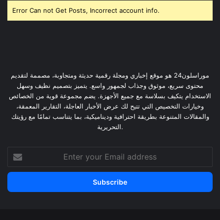
Error Can not Get Posts, Incorrect account info.
موراسلون24 هو موقع إخباري ومجلة رقمية حديثة ومتجاوبة، مصممة لتقديم
محتوى سريع، موثوق وجذاب لجمهور واسع. يتميز بتصميم نظيف وسهل
الاستخدام يتكيف بسلاسة مع جميع الأجهزة. يضم مجموعة قوية من الخصائص
وخيارات التخصيص التي تتيح لك عرض الأخبار العاجلة، التقارير المعمقة،
والمقالات المتنوعة بطريقة احترافية وديناميكية، بما يتناسب تمامًا مع رؤيتك
التحريرية.
Enter
your
Email
address