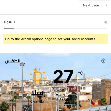
Next page
تابعونا
Go to the Arqam options page to set your social accounts.
الطقس
27
℃
سلا
31º - 26º
69%
1.92 km/h
Clear Sky