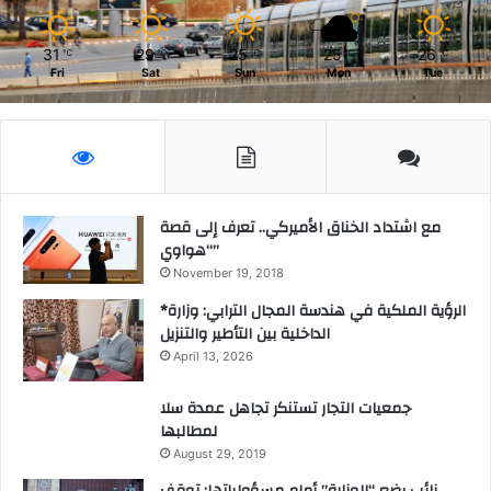
31
29
25
25
26
℃
℃
℃
℃
℃
Fri
Sat
Sun
Mon
Tue
مع اشتداد الخناق الأميركي.. تعرف إلى قصة
“هواوي”
November 19, 2018
*الرؤية الملكية في هندسة المجال الترابي: وزارة
الداخلية بين التأطير والتنزيل
April 13, 2026
جمعيات التجار تستنكر تجاهل عمدة سلا
لمطالبها
August 29, 2019