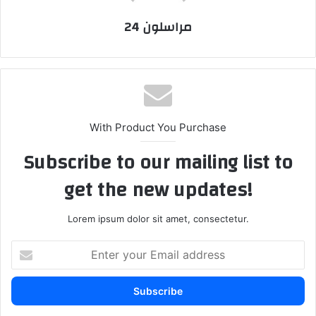
مراسلون 24
With Product You Purchase
Subscribe to our mailing list to
get the new updates!
Lorem ipsum dolor sit amet, consectetur.
E
n
t
e
r