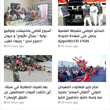
المختبر الوطني للشرطة العلمية
أسبوع ثقافي بالخنيشات وتوقيع
يحصل على شهادة الجودة
رواية ” رسائل الأرواح” و ديوان
الدوليةISO/CEI 17025
“دموع لحجر ” باربعاء الغرب.
20 hours ago
20 hours ago
نجاح كبير لفعاليات المهرجان
بعد تعنيف المغاربة في سبتة..
الدولي “أطفال السلام” بمارينا
أين اختفت أصوات المدافعين عن
سلا وسط حضور جماهيري مميز
حقوق الإنسان ؟
20 hours ago
20 hours ago