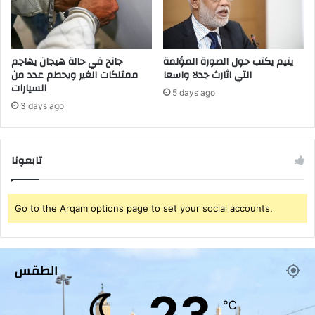
ل
ق
ا
ع
م
ذ
يتيم يكتب حول الصورة المؤلمة
جانح في حالة هيجان يهاجم
التي اثارث جدلا واسعا
ممتلكات الغير ويحطم عدد من
ك
السيارات
ر
5 days ago
ة
3 days ago
ت
ف
ا
تابعونا
ه
م
م
ع
Go to the Arqam options page to set your social accounts.
R
e
i
g
الطقس
a
23
t
℃
e