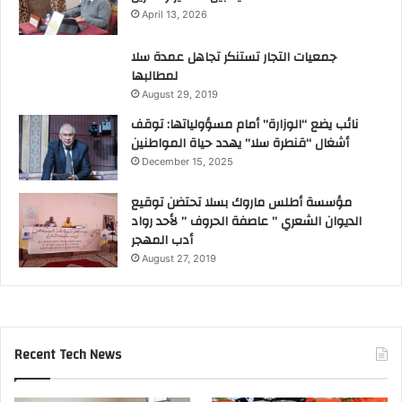
i
April 13, 2026
o
n
جمعيات التجار تستنكر تجاهل عمدة سلا
a
لمطالبها
l
August 29, 2019
نائب يضع “الوزارة” أمام مسؤولياتها: توقف
أشغال “قنطرة سلا” يهدد حياة المواطنين
December 15, 2025
مؤسسة أطلس ماروك بسلا تحتضن توقيع
الديوان الشعري ” عاصفة الحروف ” لأحد رواد
أدب المهجر
August 27, 2019
Recent Tech News