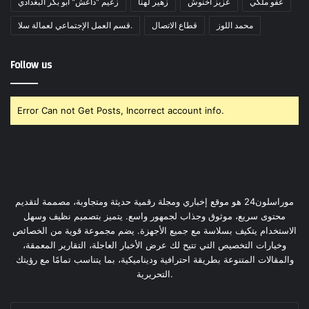
عفو ملكي
عزيز أخنوش
زهير لهنا
زعيم "داعش" أبو بكر البغدادي
محمد اللوز
قطاع الاتصال
قسم العمل الإجتماعي لعمالة سلا.
Follow us
Error Can not Get Posts, Incorrect account info.
موراسلون24 هو موقع إخباري ومجلة رقمية حديثة ومتجاوبة، مصممة لتقديم
محتوى سريع، موثوق وجذاب لجمهور واسع. يتميز بتصميم نظيف وسهل
الاستخدام يتكيف بسلاسة مع جميع الأجهزة. يضم مجموعة قوية من الخصائص
وخيارات التخصيص التي تتيح لك عرض الأخبار العاجلة، التقارير المعمقة،
والمقالات المتنوعة بطريقة احترافية وديناميكية، بما يتناسب تمامًا مع رؤيتك
التحريرية.