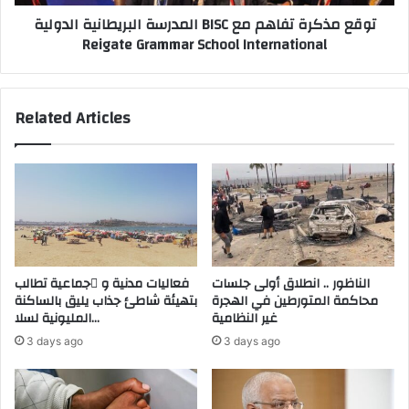
م
ل
المدرسة البريطانية الدولية BISC توقع مذكرة تفاهم مع
م
ب
Reigate Grammar School International
ن
ر
ذ
ي
و
ط
ب
ا
Related Articles
ا
ن
ل
ي
م
ة
ق
ا
ا
ل
و
د
م
و
ة
ل
ا
ي
الناظور .. انطلاق أولى جلسات
فعاليات مدنية و َجماعية تطالب
ل
ة
محاكمة المتورطين في الهجرة
بتهيئة شاطئ جذاب يليق بالساكنة
س
B
غير النظامية
المليونية لسلا…
ا
I
3 days ago
3 days ago
ب
S
ق
C
ب
ت
س
و