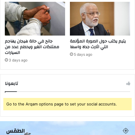
ل
ر
أ
ب
ن
ع
ش
ل
ط
ى
ة
م
ا
ت
يتيم يكتب حول الصورة المؤلمة
جانح في حالة هيجان يهاجم
ل
التي اثارث جدلا واسعا
ممتلكات الغير ويحطم عدد من
ن
السيارات
ر
1
5 days ago
س
1
3 days ago
م
7
ي
ر
ة
ح
تابعونا
ل
ة
خ
ل
Go to the Arqam options page to set your social accounts.
ا
ل
ي
و
الطقس
م