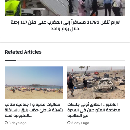
ي
ن
ر
ق
ي
ل
لارام تنقل 11789 مسافراً إلى المغرب على متن 117 رحلة
أ
1
خلال يوم واحد
ل
1
م
7
ا
8
ن
9
Related Articles
ي
م
ا
س
و
ا
إ
ف
س
ر
ب
اً
ا
إ
ن
ل
ي
ى
الناظور .. انطلاق أولى جلسات
فعاليات مدنية و َجماعية تطالب
ا
ا
محاكمة المتورطين في الهجرة
بتهيئة شاطئ جذاب يليق بالساكنة
ع
ل
غير النظامية
المليونية لسلا…
ن
م
3 days ago
3 days ago
ا
غ