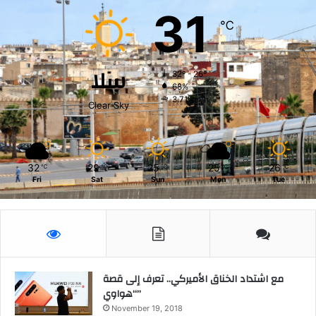
31
و
℃
ا
ح
د
سلا
32º - 26º
68%
3.71 km/h
Clear Sky
32
29
25
25
26
℃
℃
℃
℃
℃
Fri
Sat
Sun
Mon
Tue
مع اشتداد الخناق الأميركي.. تعرف إلى قصة
“هواوي”
November 19, 2018