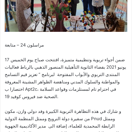
مراسلون 24 – متابعة
ضمن أجواء تربوية وتنظيمية متميزة، افتتحت صباح يوم الخميس 17
يونيو 2021 بفضاء الثانوية التأهيلية المنصور الذهبي بالرباط فعاليات
المنتدى التربوي والأبواب المفتوحة لبرنامج ” تعزيز قيم التسامح
والمواطنة والسلوك المدني ومناهضة الظواهر المشينة المعروفة
اختصارا ب Apt2c، في احترام تام لمستلزمات وقواعد السلامة
الصحية ضد فيروس كوفيد 19.
و شارك في هذه التظاهرة التربوية الكبيرة وفد دولي وازن، مكون
من سفيرة دولة النرويج وممثل المنظمة الدولية Pnud وممثل
الرابطة المحمدية للعلماء، إضافة الى مدير الأكاديمية الجهوية