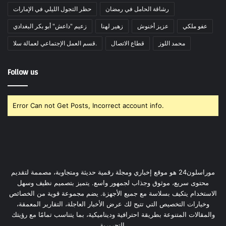
رشاقة الحامل في رمضان
حظر التجول الليلي في الإمارات
عفو ملكي
عزيز أخنوش
زهير لهنا
زعيم "داعش" أبو بكر البغدادي
محمد اللوز
قطاع الاتصال
قسم العمل الإجتماعي لعمالة سلا.
Follow us
Error Can not Get Posts, Incorrect account info.
موراسلون24 هو موقع إخباري ومجلة رقمية حديثة ومتجاوبة، مصممة لتقديم
محتوى سريع، موثوق وجذاب لجمهور واسع. يتميز بتصميم نظيف وسهل
الاستخدام يتكيف بسلاسة مع جميع الأجهزة. يضم مجموعة قوية من الخصائص
وخيارات التخصيص التي تتيح لك عرض الأخبار العاجلة، التقارير المعمقة،
والمقالات المتنوعة بطريقة احترافية وديناميكية، بما يتناسب تمامًا مع رؤيتك
التحريرية.