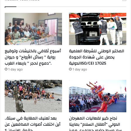
المختبر الوطني للشرطة العلمية
أسبوع ثقافي بالخنيشات وتوقيع
يحصل على شهادة الجودة
رواية ” رسائل الأرواح” و ديوان
الدوليةISO/CEI 17025
“دموع لحجر ” باربعاء الغرب.
1 day ago
1 day ago
نجاح كبير لفعاليات المهرجان
بعد تعنيف المغاربة في سبتة..
الدولي “أطفال السلام” بمارينا
أين اختفت أصوات المدافعين عن
سلا وسط حضور جماهيري مميز
حقوق الإنسان ؟