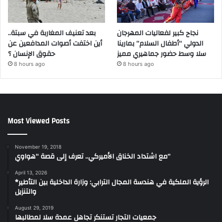
نجاح كبير لفعاليات المهرجان
بعد تعنيف المغاربة في سبتة..
الدولي “أطفال السلام” بمارينا
أين اختفت أصوات المدافعين عن
سلا وسط حضور جماهيري مميز
حقوق الإنسان ؟
8 hours ago
8 hours ago
Most Viewed Posts
November 19, 2018
مع اشتداد الخناق الأميركي.. تعرف إلى قصة “هواوي”
April 13, 2026
*الرؤية الملكية في هندسة المجال الترابي: وزارة الداخلية بين التأطير
والتنزيل
August 29, 2019
جمعيات التجار تستنكر تجاهل عمدة سلا لمطالبها