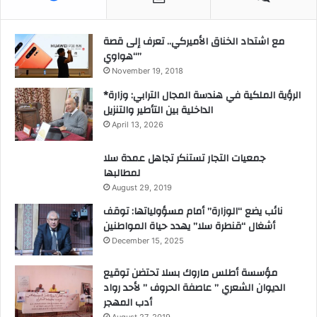
مع اشتداد الخناق الأميركي.. تعرف إلى قصة
“هواوي”
November 19, 2018
*الرؤية الملكية في هندسة المجال الترابي: وزارة
الداخلية بين التأطير والتنزيل
April 13, 2026
جمعيات التجار تستنكر تجاهل عمدة سلا
لمطالبها
August 29, 2019
نائب يضع “الوزارة” أمام مسؤولياتها: توقف
أشغال “قنطرة سلا” يهدد حياة المواطنين
December 15, 2025
مؤسسة أطلس ماروك بسلا تحتضن توقيع
الديوان الشعري ” عاصفة الحروف ” لأحد رواد
أدب المهجر