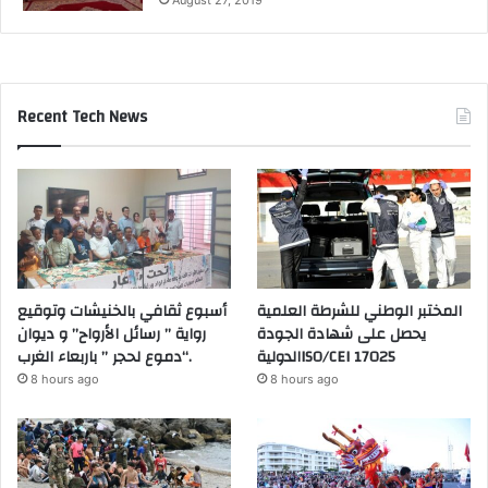
August 27, 2019
Recent Tech News
المختبر الوطني للشرطة العلمية
أسبوع ثقافي بالخنيشات وتوقيع
يحصل على شهادة الجودة
رواية ” رسائل الأرواح” و ديوان
الدوليةISO/CEI 17025
“دموع لحجر ” باربعاء الغرب.
8 hours ago
8 hours ago