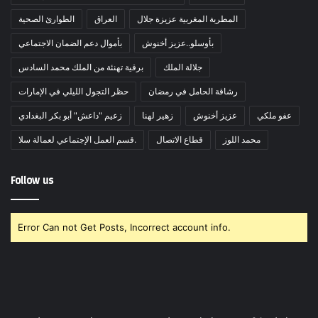
المطربة المغربية عزيزة جلال
العراق
الطوارئ الصحية
بأوسلو..عزيز أخنوش
بأموال دعم الضمان الاجتماعي
جلالة الملك
برقية تهنئة من الملك محمد السادس
رشاقة الحامل في رمضان
حظر التجول الليلي في الإمارات
عفو ملكي
عزيز أخنوش
زهير لهنا
زعيم "داعش" أبو بكر البغدادي
محمد اللوز
قطاع الاتصال
قسم العمل الإجتماعي لعمالة سلا.
Follow us
Error Can not Get Posts, Incorrect account info.