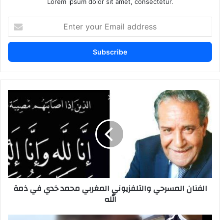
Lorem ipsum dolor sit amet, consectetur.
Enter
your
Email
address
الفنان
المسرحي
والتلفزيوني
المغربي
محمد
خدي
في
ذمة
الله
الفنان المسرحي والتلفزيوني المغربي محمد خدي في ذمة
الله
اعتقال