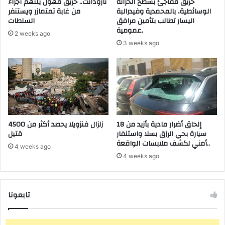
حريق مفاجئ بسطح الخزانة
تارودانت.. حريق مهول يلتهم أجزاءً
الوسائطية، بالمحمدية وفيدرالبة
من غابة تمتمازر ويستنفر
اليسار تطالب بتأمين مرافق
السلطات
عمومية.
2 weeks ago
3 weeks ago
إلحاق أضرار مادية بأزيد من 18
زلزال فنزويلا يحصد أكثر من 4500
سيارة بحي الرزق بسلا واستنفار
قتيل
أمني لكشف ملابسات الواقعة..
4 weeks ago
4 weeks ago
تابعونا