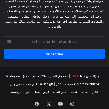
موراسلون24 هو موقع إخباري ومجلة رقمية حديثة ومتجاوبة، مصممة لتقديم
محتوى سريع، موثوق وجذاب لجمهور واسع. يتميز بتصميم نظيف وسهل
الاستخدام يتكيف بسلاسة مع جميع الأجهزة. يضم مجموعة قوية من الخصائص
وخيارات التخصيص التي تتيح لك عرض الأخبار العاجلة، التقارير المعمقة،
والمقالات المتنوعة بطريقة احترافية وديناميكية، بما يتناسب تمامًا مع رؤيتك
التحريرية.
Enter
your
Email
address
Hilal الثيم (المظهر)
© حقوق النشر 2026، جميع الحقوق محفوظة |
Morassiloun24
| مُستضاف بفخر
تم تصميمه من قِبل HilalDesign
شراء القالب!
تقنية
أخبار العالم
فريق العمل
عن
الرئيسية
Facebook
X
YouTube
Instagram