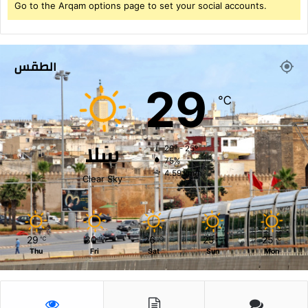
Go to the Arqam options page to set your social accounts.
الطقس
29
℃
سلا
29º - 25º
75%
4.59 km/h
Clear Sky
29
30
26
25
25
℃
℃
℃
℃
℃
Thu
Fri
Sat
Sun
Mon