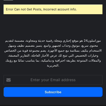
Error Can not Get Posts, Incorrect account info.
موراسلون24 هو موقع إخباري ومجلة رقمية حديثة ومتجاوبة، مصممة لتقديم
محتوى سريع، موثوق وجذاب لجمهور واسع. يتميز بتصميم نظيف وسهل
الاستخدام يتكيف بسلاسة مع جميع الأجهزة. يضم مجموعة قوية من الخصائص
وخيارات التخصيص التي تتيح لك عرض الأخبار العاجلة، التقارير المعمقة،
والمقالات المتنوعة بطريقة احترافية وديناميكية، بما يتناسب تمامًا مع رؤيتك
التحريرية.
Enter
your
Email
address