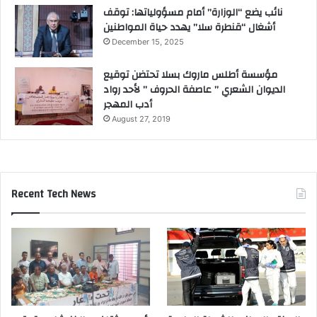
ل
نائب يضع “الوزارة” أمام مسؤولياتها: توقف
م
أشغال “قنطرة سلا” يهدد حياة المواطنين
ف
December 15, 2025
و
ض
مؤسسة أطلس ماروك بسلا تحتضن توقيع
ل
الديوان الشعري ” عاصفة الحروف ” لأحد رواد
ه
أدب المهجر
ا
August 27, 2019
.
.
"
Recent Tech News