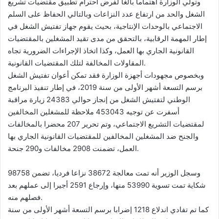
وتولي الوزارة اهتماما بالغا لفرض احترام تطبيق مقتضيات تشريع
الشغل والحد من ارتفاع عدد النزاعات وبالتالي الحفاظ على السلم
الاجتماعي بالوحدات الإنتاجية، بحيث يقوم جهاز تفتيش الشغل في
إطار المهمة الرقابية، بالتحقق من مدى تقيد المشغلين بالمقتضيات
القانونية الجاري بها العمل، وكذا اتخاذ الإجراءات الضرورية تجاه
المقاولات المخالفة لتلك المقتضيات القانونية.
وبخصوص مجهودات أجهزة الوزارة فقد تمكن أعوان تفتيش الشغل
برسم التسعة أشهر الأولى من سنة 2019، في إطار تنفيذ البرنامج
الوطني لتفتيش الشغل من إنجاز حوالي 24383 زيارة مراقبة
أسفرت عن توجيه 453043 ملاحظة للمشغلين المخالفين
لمقتضيات التشريع الاجتماعي، وتم تحرير 207 محضرا بالمخالفات
والجنح ضد المشغلين المخالفين للمقتضيات القانونية الجاري بها
العمل، تضمنت 2908 مخالفات و290 جنحة.
وسجل الوزير أنه تمت معالجة 38672 نزاعا فرديا، تضمن 98758
شكاية تمت تسوية 53990 منها، وإرجاع 2591 أجيرا إلى عملهم بعد
فصلهم منه.
كما تم تفادي اندلاع 1218 إضرابا برسم التسعة أشهر الأولى من سنة