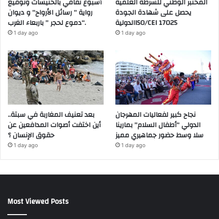
المختبر الوطني للشرطة العلمية
أسبوع ثقافي بالخنيشات وتوقيع
يحصل على شهادة الجودة
رواية ” رسائل الأرواح” و ديوان
الدوليةISO/CEI 17025
“دموع لحجر ” باربعاء الغرب.
1 day ago
1 day ago
نجاح كبير لفعاليات المهرجان
بعد تعنيف المغاربة في سبتة..
الدولي “أطفال السلام” بمارينا
أين اختفت أصوات المدافعين عن
سلا وسط حضور جماهيري مميز
حقوق الإنسان ؟
1 day ago
1 day ago
Most Viewed Posts