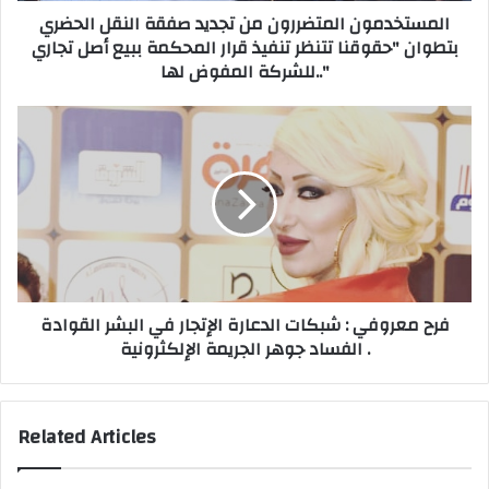
المستخدمون المتضررون من تجديد صفقة النقل الحضري
d
ن
بتطوان "حقوقنا تتنظر تنفيذ قرار المحكمة ببيع أصل تجاري
r
ا
للشركة المفوض لها.."
e
ل
s
م
s
ت
ف
ض
ر
ر
ح
ر
م
و
ع
ن
ر
م
و
ن
ف
ت
ي
فرح معروفي : شبكات الدعارة الإتجار في البشر القوادة
ج
:
الفساد جوهر الجريمة الإلكثرونية .
د
ش
ي
ب
د
ك
ص
ا
Related Articles
ف
ت
ق
ا
ة
ل