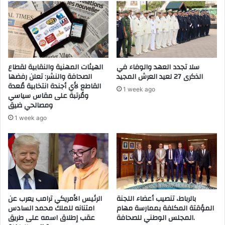
ا
د
ل
ع
ن
ا
ق
ر
ل
ة
ا
ا
سلا تجدد العهد والوفاء في
الهيئات المهنية والنقابية لقطاع
ل
ل
الذكرى 27 لعيد العرش المجيد
الصحافة والنشر: تعلن رفضها
ح
إ
القاطع لأي أجندة انتخابية مُعدة
1 week ago
ض
ت
ومُرتبة على مقاس سياسي
ر
ومصالحي ضيق
ج
ي
ا
1 week ago
ب
ر
ت
ف
ط
ي
و
ا
ا
ل
ن
ب
"
ش
ح
بالرباط، تنصيب أعضاء اللجنة
الرئيس الأمريكي ترامب يعرب عن
ر
المؤقتة المكلفة بممارسة مهام
امتنانه للملك محمد السادس
ق
ا
المجلس الوطني للصحافة.
عقب إطلاق اسمه على طريق
و
ل