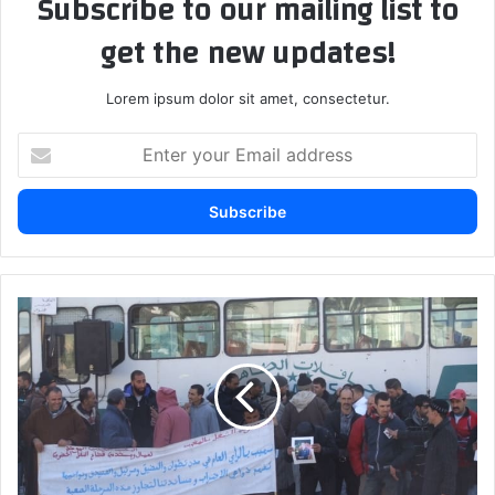
Subscribe to our mailing list to
get the new updates!
Lorem ipsum dolor sit amet, consectetur.
E
n
t
e
r
y
o
u
ا
r
ل
E
م
m
س
a
ت
i
خ
l
د
a
م
d
و