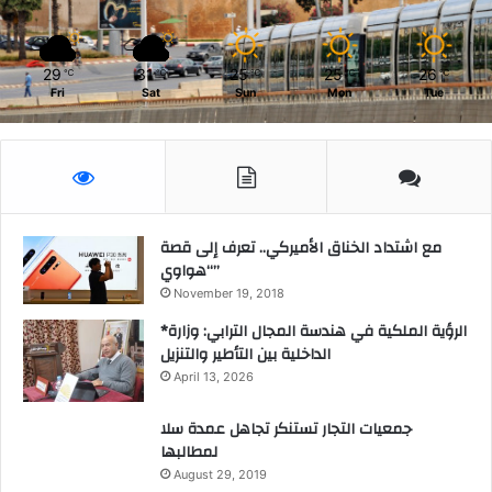
ة
م
ا
ة
ل
ب
إ
29
31
25
25
26
℃
℃
℃
℃
℃
ب
ل
Fri
Sat
Sun
Mon
Tue
ي
ك
ع
ث
أ
ر
ص
و
ل
ن
ت
ي
مع اشتداد الخناق الأميركي.. تعرف إلى قصة
ج
ة
“هواوي”
ا
.
November 19, 2018
ر
ي
*الرؤية الملكية في هندسة المجال الترابي: وزارة
ل
الداخلية بين التأطير والتنزيل
ل
April 13, 2026
ش
ر
جمعيات التجار تستنكر تجاهل عمدة سلا
ك
لمطالبها
ة
August 29, 2019
ا