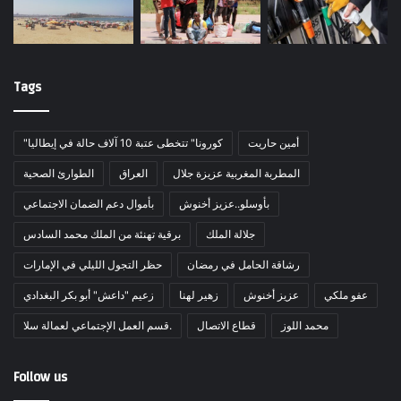
Tags
أمين حاريت
"كورونا" تتخطى عتبة 10 آلاف حالة في إيطاليا
المطربة المغربية عزيزة جلال
العراق
الطوارئ الصحية
بأوسلو..عزيز أخنوش
بأموال دعم الضمان الاجتماعي
جلالة الملك
برقية تهنئة من الملك محمد السادس
رشاقة الحامل في رمضان
حظر التجول الليلي في الإمارات
عفو ملكي
عزيز أخنوش
زهير لهنا
زعيم "داعش" أبو بكر البغدادي
محمد اللوز
قطاع الاتصال
قسم العمل الإجتماعي لعمالة سلا.
Follow us