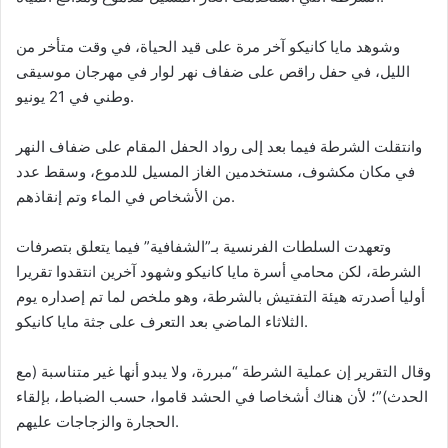
وشوهد مايا كانيكو آخر مرة على قيد الحياة، في وقت متأخر من
الليل، في حفل راقص على ضفاف نهر لوار في مهرجان موسيقى
وطني في 21 يونيو.
وانتقلت الشرطة فيما بعد إلى رواد الحفل المقام على ضفاف النهر
في مكان مكشوف، مستخدمين الغاز المسيل للدموع، وسقط عدد
من الأشخاص في الماء وتم إنقاذهم.
وتعهدت السلطات الفرنسية بـ”الشفافية” فيما يتعلق بتصرفات
الشرطة، لكن محامي أسرة مايا كانيكو وشهود آخرين انتقدوا تقريرا
أوليا أصدرته هيئة التفتيش بالشرطة، وهو ملخص لما تم إصداره يوم
الثلاثاء الماضي بعد التعرف على جثة مايا كانيكو.
وقال التقرير إن عملية الشرطة “مبررة، ولا يبدو أنها غير متناسبة (مع
الحدث)”؛ لأن هناك أشخاصا في الحشد قاموا، حسب الضباط، بإلقاء
الحجارة والزجاجات عليهم.