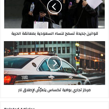
لنساء
السعودية
بمعانقة
الحرية
قوانين جديدة تسمح لنساء السعودية بمعانقة الحرية
مركز
تجاري
بولاية
تكساس
يتعرّضُ
لإطلاق
نار
مركز تجاري بولاية تكساس يتعرّضُ لإطلاق نار