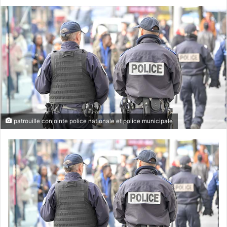
an
email
patrouille conjointe police nationale et police municipale