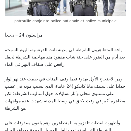
patrouille conjointe police nationale et police municipale
مراسلون 24 – د.ب.أ
واجه المتظاهرون الشرطة في مدينة نانت الفرنسية، اليوم السبت،
بعد أيام من العثور على جثة شاب مفقود منذ مهاجمة الشرطة لحفل
راقص على ضفاف النهر في الماء.
ومر الاحتجاج الأول بهدوء فيما وقف المئات في صمت عند نهر لوار
حدادا على ستيف مايا كانيكو (24 عاما)، الذي تسبب موته في غضب
على مستوى محلي وأثار تساؤلات حول أساليب الشرطة؛ لكن
مظاهرة أكبر في وقت لاحق في وسط المدينة شهدت عدة مواجهات
مع الشرطة.
وأظهرت لقطات تلفزيونية المتظاهرين وهم يلقون مقذوفات على
الشرطة التي استخدمت الغاز المسيل للدموع ومدافع المياه.