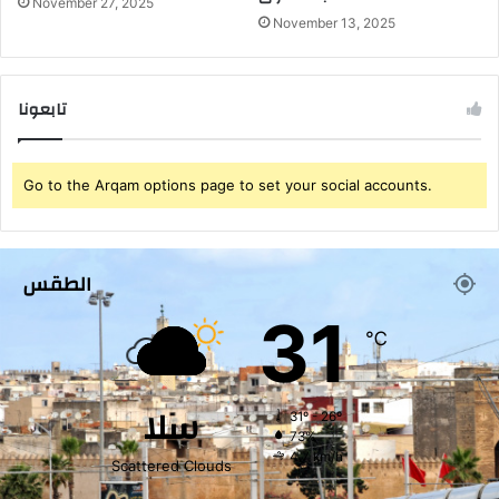
November 27, 2025
November 13, 2025
تابعونا
Go to the Arqam options page to set your social accounts.
الطقس
31
℃
سلا
31º - 26º
73%
4.7 km/h
Scattered Clouds