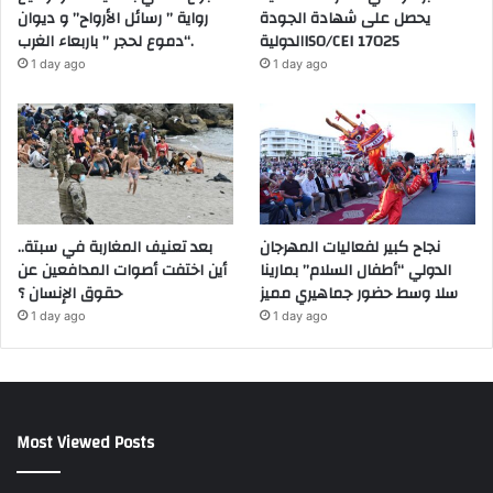
يحصل على شهادة الجودة
رواية ” رسائل الأرواح” و ديوان
الدوليةISO/CEI 17025
“دموع لحجر ” باربعاء الغرب.
1 day ago
1 day ago
نجاح كبير لفعاليات المهرجان
بعد تعنيف المغاربة في سبتة..
الدولي “أطفال السلام” بمارينا
أين اختفت أصوات المدافعين عن
سلا وسط حضور جماهيري مميز
حقوق الإنسان ؟
1 day ago
1 day ago
Most Viewed Posts