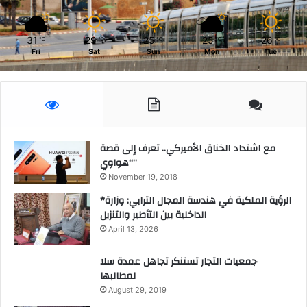
31
29
25
25
26
℃
℃
℃
℃
℃
Fri
Sat
Sun
Mon
Tue
مع اشتداد الخناق الأميركي.. تعرف إلى قصة
“هواوي”
November 19, 2018
*الرؤية الملكية في هندسة المجال الترابي: وزارة
الداخلية بين التأطير والتنزيل
April 13, 2026
جمعيات التجار تستنكر تجاهل عمدة سلا
لمطالبها
August 29, 2019