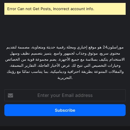
Error Can not Get Posts, Incorrect account info.
موراسلون24 هو موقع إخباري ومجلة رقمية حديثة ومتجاوبة، مصممة لتقديم
محتوى سريع، موثوق وجذاب لجمهور واسع. يتميز بتصميم نظيف وسهل
الاستخدام يتكيف بسلاسة مع جميع الأجهزة. يضم مجموعة قوية من الخصائص
وخيارات التخصيص التي تتيح لك عرض الأخبار العاجلة، التقارير المعمقة،
والمقالات المتنوعة بطريقة احترافية وديناميكية، بما يتناسب تمامًا مع رؤيتك
التحريرية.
Enter
your
Email
address