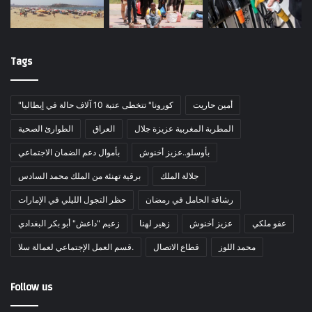
Tags
أمين حاريت
"كورونا" تتخطى عتبة 10 آلاف حالة في إيطاليا
المطربة المغربية عزيزة جلال
العراق
الطوارئ الصحية
بأوسلو..عزيز أخنوش
بأموال دعم الضمان الاجتماعي
جلالة الملك
برقية تهنئة من الملك محمد السادس
رشاقة الحامل في رمضان
حظر التجول الليلي في الإمارات
عفو ملكي
عزيز أخنوش
زهير لهنا
زعيم "داعش" أبو بكر البغدادي
محمد اللوز
قطاع الاتصال
قسم العمل الإجتماعي لعمالة سلا.
Follow us