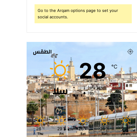
Go to the Arqam options page to set your
social accounts.
الطقس
28
℃
سلا
28º - 25º
79%
3.89 km/h
Clear Sky
28
29
26
25
25
℃
℃
℃
℃
℃
Thu
Fri
Sat
Sun
Mon