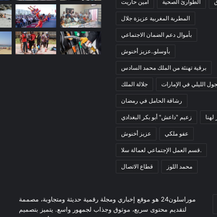
ق
الطوارئ الصحية
أمين حاريت
المطربة المغربية عزيزة جلال
بأموال دعم الضمان الاجتماعي
بأوسلو..عزيز أخنوش
برقية تهنئة من الملك محمد السادس
ول الليلي في الإمارات
جلالة الملك
رشاقة الحامل في رمضان
لهنا
زعيم "داعش" أبو بكر البغدادي
عفو ملكي
عزيز أخنوش
قسم العمل الإجتماعي لعمالة سلا.
محمد اللوز
قطاع الاتصال
E
موراسلون24 هو موقع إخباري ومجلة رقمية حديثة ومتجاوبة، مصممة
y
لتقديم محتوى سريع، موثوق وجذاب لجمهور واسع. يتميز بتصميم