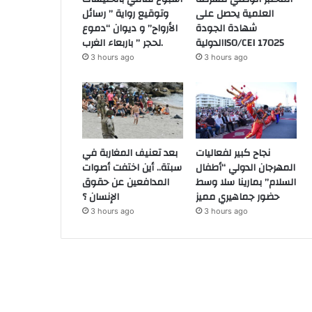
العلمية يحصل على
وتوقيع رواية ” رسائل
شهادة الجودة
الأرواح” و ديوان “دموع
الدوليةISO/CEI 17025
لحجر ” باربعاء الغرب.
3 hours ago
3 hours ago
نجاح كبير لفعاليات
بعد تعنيف المغاربة في
المهرجان الدولي “أطفال
سبتة.. أين اختفت أصوات
السلام” بمارينا سلا وسط
المدافعين عن حقوق
حضور جماهيري مميز
الإنسان ؟
3 hours ago
3 hours ago