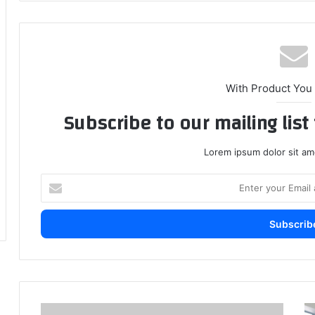
With Product You
Subscribe to our mailing lis
Lorem ipsum dolor sit am
Enter
your
Email
address
اث
إخضاع