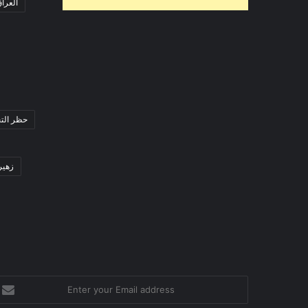
العرا
حظر التج
زهير 
nter
our