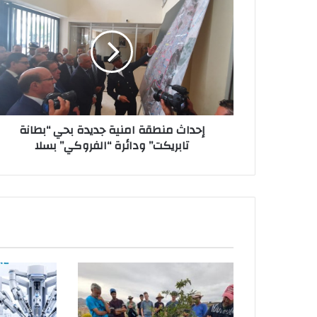
منط
ام
جدي
ب
“بطا
تابريك
ودائ
“الفروك
إحداث منطقة امنية جديدة بحي “بطانة
بس
تابريكت” ودائرة “الفروكي” بسلا