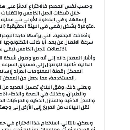
وحسب نفس المصدر فالاختراع الحائز على هذ
خلال شبكات الجيل الخامس والتقنيات ا
إرسالها، وهي الخطوة الأولى في عملية ال
متوفرة بشكل رقمي في البيئة الحقيقية (الصوت والصور ودرجة الحرارة والكميات المادية الأخرى).
وأضافت الجمعية، التي يرأسها ماجد البوعزا
سرعة الاتصال عن بعد، أيا كانت التكنولوجيا
الاتصالات للجيل الخامس تبقى بدون فائدة إذا كانت البيانات غير متوفرة بنفس الوتيرة.
وأشار المصدر ذاته إلى أنه مع وصول شبكة الج
الحالية كافية للوصول إلى مستوى السرعة الم
الممكن رقمنة المعلومات المراد إرسالها
المستخدمة، مما يجعل من الممكن تسريع نقل البيانات عبر شبكات الاتصالات للجيل الخامس.
ويعني ذلك، وفق البلاغ، تحسين العديد من ا
والطيران، وكذلك في الصحة والذكاء الاصطن
والمدن الذكية والمنازل الذكية والمركبات ال
ويمكن، بالتالي، استخدام هذا الاختراع في جم
أو الفيديو أو أي معلومات تمثيلية أخرى يجب 