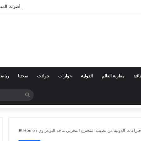
بعد تعنيف المغاربة في سبتة.. أين اختفت أصوات المد
افة
مغاربة العالم
الدولية
حوارات
حوادث
صحتنا
رياضة
Search
for
ختراعات الدولية من نصيب المخترع المغربي ماجد البوعزاوي
/
Home