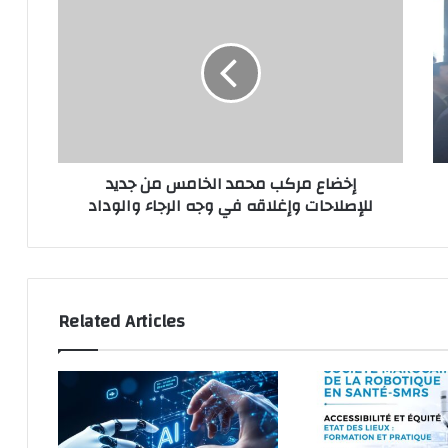
قة
مركب
نية
محمد
دة
الخامس
حي
من
نة
جديد
ت”
للإصلاحات
رة
وإغلاقه
ي”
في
إخضاع مركب محمد الخامس من جديد
لا
وجه
للإصلاحات وإغلاقه في وجه الرجاء والوداد
الرجاء
والوداد
Related Articles