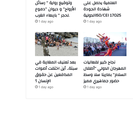
العلمية يحصل على
وتوقيع رواية ” رسائل
شهادة الجودة
الأرواح” و ديوان “دموع
الدوليةISO/CEI 17025
لحجر ” باربعاء الغرب.
1 day ago
1 day ago
نجاح كبير لفعاليات
بعد تعنيف المغاربة في
المهرجان الدولي “أطفال
سبتة.. أين اختفت أصوات
السلام” بمارينا سلا وسط
المدافعين عن حقوق
حضور جماهيري مميز
الإنسان ؟
1 day ago
1 day ago