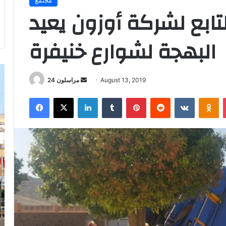
ابع لشركة أوزون يعيد
البهجة لشوارع خنيفرة
Send
August 13, 2019
مراسلون 24
an
Facebook
X
LinkedIn
Tumblr
Pinterest
Reddit
VKontakt
Od
email