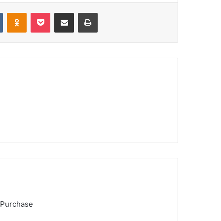
VKontakte
Odnoklassniki
Pocket
Share via Email
Print
 Purchase