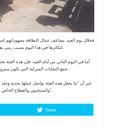
فخلال يوم العيد، يضاعف عمال النظافة مجهوداتهم لتن
لتكاثرها في هذا اليوم بسبب رمي بقايا الذبائح وبقايا الأضاحي ما يشكل عبئا كبيرا على عمال النظافة.
أما في اليوم الثاني من أيام العيد، فإن هذه الفئ
جمع النفايات المنزلية التي تكون ممزوجة بجلود الأكباش التي غالبا ما يتم التخلص منها من طرف الأسر.
غير أن “ما يجعل هذه الفئة تواصل عملها بجدية وجلد و
والمنتخبون والقطاع الخاص والمجتمع المدني، إيمانا منهم بأهمية الحفاظ على المجال البيئي”.
Tweet