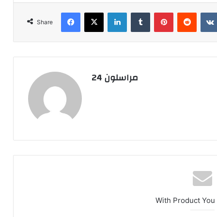
Facebook
X
LinkedIn
Tumblr
Pinterest
Reddit
Share
مراسلون 24
With Product You