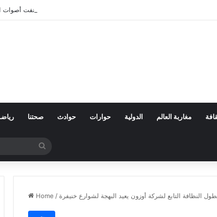
بعد تعنيف المغاربة في سبتة.. أين اختفت أصوات 
افة
مغاربة العالم
الدولية
حوارات
حوادث
صحتنا
رياضة
Search
for
ول النظافة التابع لشركة أوزون يعيد البهجة لشوارع خنيفرة
/
Home
مجتمع