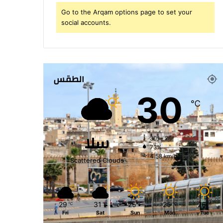
Go to the Arqam options page to set your
social accounts.
الطقس
30
℃
سلا
30º - 26º
73%
4.58 km/h
Scattered Clouds
29
31
25
25
26
℃
℃
℃
℃
℃
Fri
Sat
Sun
Mon
Tue