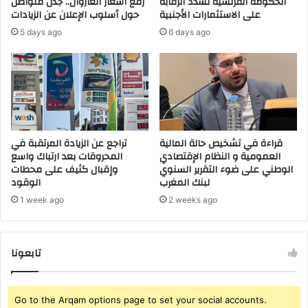
الحكومة الفرنسية تشدد الرقابة
رفع أسعار الغازوال.. جدل متواصل
خ
ل
على الاستثمارات الأجنبية
حول أسلوب الإعلان عن الزيادات
ي
ي
5 days ago
6 days ago
ص
م
ا
ا
ل
ل
ظ
ع
ا
م
ه
و
ر
م
ة
ي
قراءة في تشخيص حالة المالية
تراجع عن الزيادة المرتقبة في
إ
ي
العمومية و النظام الإقتصادي
المحروقات بعد ارتباك واسع
ل
الوطني على ضوء التقرير السنوي
وإقبال كثيف على محطات
س
لبنك المغرب
الوقود
ى
ا
ب
ئ
1 week ago
2 weeks ago
ن
ل
ا
و
ء
ز
تابعونا
ث
ي
ق
ر
ا
ا
ف
ل
Go to the Arqam options page to set your social accounts.