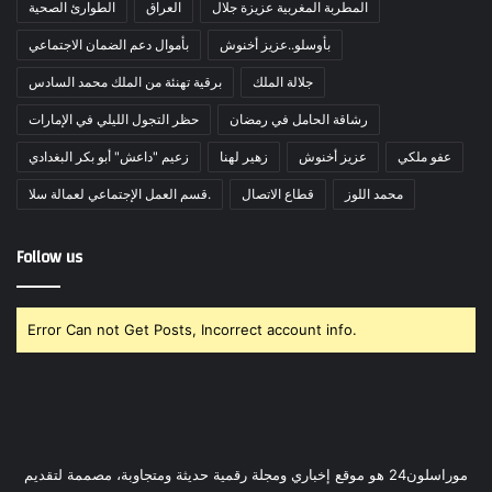
المطربة المغربية عزيزة جلال
العراق
الطوارئ الصحية
بأوسلو..عزيز أخنوش
بأموال دعم الضمان الاجتماعي
جلالة الملك
برقية تهنئة من الملك محمد السادس
رشاقة الحامل في رمضان
حظر التجول الليلي في الإمارات
عفو ملكي
عزيز أخنوش
زهير لهنا
زعيم "داعش" أبو بكر البغدادي
محمد اللوز
قطاع الاتصال
قسم العمل الإجتماعي لعمالة سلا.
Follow us
Error Can not Get Posts, Incorrect account info.
موراسلون24 هو موقع إخباري ومجلة رقمية حديثة ومتجاوبة، مصممة لتقديم