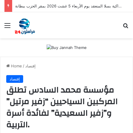
اجتماع مجلس الفرع الإقليمي لحزب التقدم والاشتراكية بسلا المنعقد يوم الأربعاء 5 غشت 2026 بمقر الحزب ببطانة
Menu
S
إقتصاد
/
Home
إقتصاد
مؤسسة محمد السادس تطلق
المركبين السياحيين “زفير مرتيل”
و”زفير السعيدية” لفائدة أسرة
التربية.