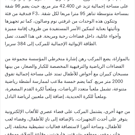
على مساحة إجمالية تزيد عن 42.400 متر مربع، حيث يضم 96 شقة
فندقية من فئة F3، بمساحة متوسطة تناهز 95 مترا مربعا لكل شقة.
وتتكون هذه الوحدات من غرفتي نوم وصالون، كما تم تجهيزها
وتأثيثها بعناية لتمكين الأسر المستفيدة من ظروف إقامة مميزة
وأجواء عائلية، داخل فضاءات رحبة ومريحة. في هذا الصدد، تصل
الطاقة الإيوائية الإجمالية للمركب إلى 384 سريرا.
بالموازاة، يضع المركب رهن إشارة منخرطي المؤسسة مجموعة من
الفضاءات الرياضية والترفيهية المخصصة للكبار والصغار، من بينها
مسبحان كبيران مع أحواض للأطفال تمتد على مساحة إجمالية تفوق
2000 متر مربع. كما يضم خمسة ملاعب لممارسة أنشطة رياضية
متنوعة، تشمل ملعباً متعدد الرياضات، وملعباً لكرة القدم المصغرة،
وملعباً للكرة الحديدية، إضافة إلى ملعبين لرياضة البادل.
من جهة أخرى، يشتمل المركب على فضاء عصري للألعاب الإلكترونية
يتوفر على أحدث التجهيزات، بالإضافة إلى نادٍ للأطفال، وفضاء لعب
للأطفال، وساحة أغورا لاستضافة فعاليات تنشيطية مختلفة، إلى
جانب مقهى ومطعم بشرفتين خارجيتين، وقاعة للصلاة، وموقف