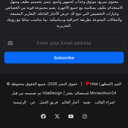
محتوى سريع، موثوق وجذاب لجمهور واسع. يتميز بتصميم نظيف وسهل
الاستخدام يتكيف بسلاسة مع جميع الأجهزة. يضم مجموعة قوية من الخصائص
وخيارات التخصيص التي تتيح لك عرض الأخبار العاجلة، التقارير المعمقة،
والمقالات المتنوعة بطريقة احترافية وديناميكية، بما يتناسب تمامًا مع رؤيتك
التحريرية.
Enter
your
Email
address
Hilal الثيم (المظهر)
© حقوق النشر 2026، جميع الحقوق محفوظة |
Morassiloun24
| مُستضاف بفخر
تم تصميمه من قِبل HilalDesign
شراء القالب!
تقنية
أخبار العالم
فريق العمل
عن
الرئيسية
Facebook
X
YouTube
Instagram