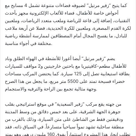
كما يتيح “زفير مرتيل” لضيوفه فضاءات متنوعة تشمل 4 مسابح مع
أحواض خاصة للأطفال، فضاء للألعاب الإلكترونية مجهز بأحدث
التقنيات، إضافة إلى قاعة للرياضة وملعب متعدد الرياضات، وملعبين
لكرة القدم المصغرة، وملعبين للكرة الحديدية، فضلا عن أربعة ملاعب
للبادل، ما يفسح المجال أمام المصطافين لممارسة أنشطة رياضية
مختلفة في أجواء مناسبة.
يضم “زفير مرتيل” أيضا أغورا للأنشطة في الهواء الطلق وناد
للأطفال مطعم-كافيتيريا مع باحتين خارجيتين و2 مواقف للسيارات
بطاقة استيعابية تصل إلى 125 سيارة. كما يحتضن المركب مساحات
خضراء فسيحة تمتد على 5500 متر مربع، ما يجعل من هذا الصرح
وجهة مثالية تجمع بين الراحة والترفيه والاستجمام.
من جهته يقع مركب “زفير السعيدية” في موقع استراتيجي بقلب
جوهرة الجهة الشرقية، على بعد خمس دقائق من وسط المدينة
ودقيقتين فقط من الشاطئ على متن السيارة، وذلك بالقرب من
منطقة ساحلية تشهد نمواً سياحياً متسارعاً. في السياق ذاته، فقد
تطلب إنجاز هذا المشروع استثماراً يفوق 160 مليون درهم، وهو يمتد