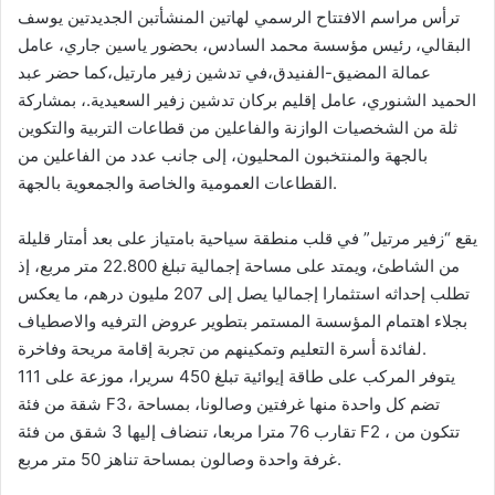
ترأس مراسم الافتتاح الرسمي لهاتين المنشأتبن الجديدتين يوسف
البقالي، رئيس مؤسسة محمد السادس، بحضور ياسين جاري، عامل
عمالة المضيق-الفنيدق،في تدشين زفير مارتيل،كما حضر عبد
الحميد الشنوري، عامل إقليم بركان تدشين زفير السعيدية.، بمشاركة
ثلة من الشخصيات الوازنة والفاعلين من قطاعات التربية والتكوين
بالجهة والمنتخبون المحليون، إلى جانب عدد من الفاعلين من
القطاعات العمومية والخاصة والجمعوية بالجهة.
يقع “زفير مرتيل” في قلب منطقة سياحية بامتياز على بعد أمتار قليلة
من الشاطئ، ويمتد على مساحة إجمالية تبلغ 22.800 متر مربع، إذ
تطلب إحداثه استثمارا إجماليا يصل إلى 207 مليون درهم، ما يعكس
بجلاء اهتمام المؤسسة المستمر بتطوير عروض الترفيه والاصطياف
لفائدة أسرة التعليم وتمكينهم من تجربة إقامة مريحة وفاخرة.
يتوفر المركب على طاقة إيوائية تبلغ 450 سريرا، موزعة على 111
شقة من فئة F3، تضم كل واحدة منها غرفتين وصالونا، بمساحة
تقارب 76 مترا مربعا، تنضاف إليها 3 شقق من فئة F2 ، تتكون من
غرفة واحدة وصالون بمساحة تناهز 50 متر مربع.