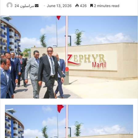
2 minutes read
426
June 13, 2026
S
مراسلون 24
e
n
d
a
n
e
m
a
i
l