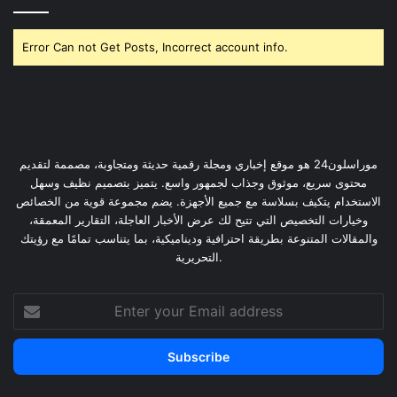
Error Can not Get Posts, Incorrect account info.
موراسلون24 هو موقع إخباري ومجلة رقمية حديثة ومتجاوبة، مصممة لتقديم
محتوى سريع، موثوق وجذاب لجمهور واسع. يتميز بتصميم نظيف وسهل
الاستخدام يتكيف بسلاسة مع جميع الأجهزة. يضم مجموعة قوية من الخصائص
وخيارات التخصيص التي تتيح لك عرض الأخبار العاجلة، التقارير المعمقة،
والمقالات المتنوعة بطريقة احترافية وديناميكية، بما يتناسب تمامًا مع رؤيتك
التحريرية.
Enter
your
Email
address