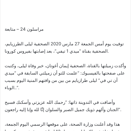
e
n
d
a
مراسلون 24 – متابعة
n
e
m
توفيت يوم أمس الجمعة 27 مارس 2020 الصحفية ليلى الطرزيايم،
a
الصحفية بقناة “ميدي 1 تيفي”، بعد إصابتها بفيروس كورونا.
i
l
وأكدت زميلتها بالقناة، الصحفية إيمان أغوتان، خبر وفاة ليلى، وكتبت
على صفحتها بالفيسبوك: “علمت للتو أن زميلتي السابقة في “ميدي
أن تي في” ليلى طرازيايم من بين من وافتهم المنية اليوم بسبب
الوباء..”.
وأضافت في التدوينة ذاتها: “رحمك الله عزيزتي وأسكنك فسيح
الجنان وألهم ذويك جميل الصبر والسلوان إنَّا لله وإنا إليه راجعون”.
هذا وقد أعلنت وزارة الصحة، على موقعها الرسمي اليوم الجمعة،