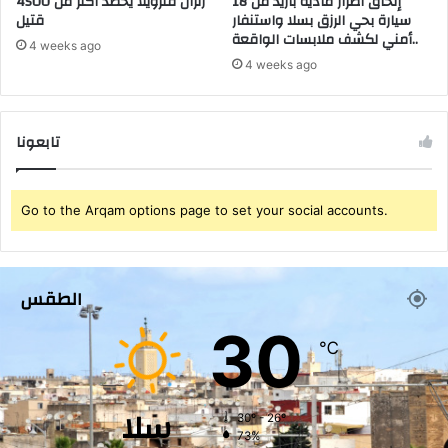
إلحاق أضرار مادية بأزيد من 18
زلزال فنزويلا يحصد أكثر من 4500
سيارة بحي الرزق بسلا واستنفار
قتيل
ي
ا
أمني لكشف ملابسات الواقعة..
ة
ج
4 weeks ago
ب
ه
4 weeks ago
ا
ة
ل
ف
م
ي
تابعونا
د
ر
ي
و
ن
س
ة
ك
Go to the Arqam options page to set your social accounts.
.
و
ر
و
الطقس
ن
ا
30
℃
سلا
30º - 26º
73%