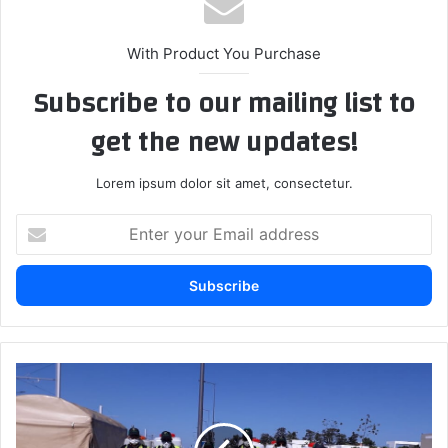
With Product You Purchase
Subscribe to our mailing list to
get the new updates!
Lorem ipsum dolor sit amet, consectetur.
E
n
t
e
r
y
o
u
ج
r
م
E
ع
m
ي