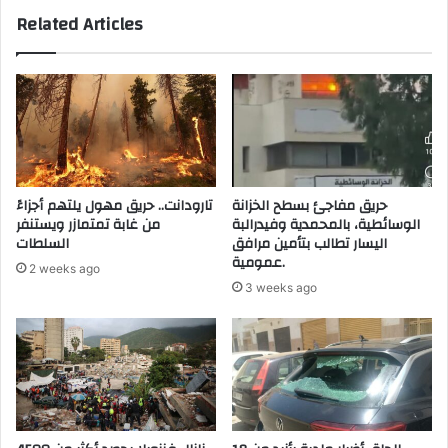
ش
ا
Related Articles
ا
ت
م
ف
ل
ي
ة
ا
ل
ل
ت
ت
ع
ا
ق
ر
ي
ي
حريق مفاجئ بسطح الخزانة
تارودانت.. حريق مهول يلتهم أجزاءً
م
خ
الوسائطية، بالمحمدية وفيدرالبة
من غابة تمتمازر ويستنفر
ا
ا
اليسار تطالب بتأمين مرافق
السلطات
ل
ل
عمومية.
2 weeks ago
م
أ
3 weeks ago
ر
م
ا
ر
ك
ي
ز
ك
ا
ي
ل
ل
ص
م
ح
و