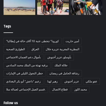
Tags
أمين حاريت
"كورونا" تتخطى عتبة 10 آلاف حالة في إيطاليا
المطربة المغربية عزيزة جلال
العراق
الطوارئ الصحية
بأوسلو..عزيز أخنوش
بأموال دعم الضمان الاجتماعي
جلالة الملك
برقية تهنئة من الملك محمد السادس
رشاقة الحامل في رمضان
حظر التجول الليلي في الإمارات
عفو ملكي
عزيز أخنوش
زهير لهنا
زعيم "داعش" أبو بكر البغدادي
محمد اللوز
قطاع الاتصال
قسم العمل الإجتماعي لعمالة سلا.
Follow us