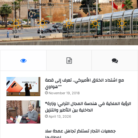
3.98 km/h
Clear Sky
30
29
25
26
28
℃
℃
℃
℃
℃
Sat
Sun
Mon
Tue
Wed
مع اشتداد الخناق الأميركي.. تعرف إلى قصة
“هواوي”
November 19, 2018
*الرؤية الملكية في هندسة المجال الترابي: وزارة
الداخلية بين التأطير والتنزيل
April 13, 2026
جمعيات التجار تستنكر تجاهل عمدة سلا
لمطالبها