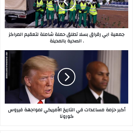
a
ة
i
ا
l
ب
a
ي
d
ر
جمعية ابي رقراق بسلا تطلق حملة شاملة لتعقيم المراكز
d
ق
الصحية بالمدينة .
r
ر
e
ا
s
ق
أ
s
ب
ك
س
ب
ل
ر
ا
ح
ت
ز
ط
م
ل
ة
ق
م
أكبر حزمة مساعدات في التاريخ الأمريكي لمواجهة فيروس
ح
س
كورونا
م
ا
ل
ع
ة
د