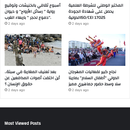
المختبر الوطني للشرطة العلمية
أسبوع ثقافي بالخنيشات وتوقيع
يحصل على شهادة الجودة
رواية ” رسائل الأرواح” و ديوان
الدوليةISO/CEI 17025
“دموع لحجر ” باربعاء الغرب.
2 days ago
2 days ago
نجاح كبير لفعاليات المهرجان
بعد تعنيف المغاربة في سبتة..
الدولي “أطفال السلام” بمارينا
أين اختفت أصوات المدافعين عن
سلا وسط حضور جماهيري مميز
حقوق الإنسان ؟
2 days ago
2 days ago
Most Viewed Posts