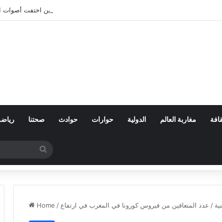
بعد تعنيف المغاربة في سبتة.. أين اختفت أصوات 
افة
مغاربة العالم
الدولية
حوارات
حوادث
صحتنا
رياضة
Search
for
ية
/
عدد المتعافين من فيروس كورونا في المغرب في ارتفاع
/
Home