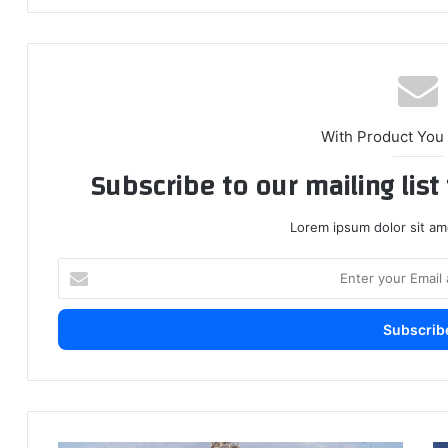
With Product You
Subscribe to our mailing lis
Lorem ipsum dolor sit am
E
n
t
e
r
y
o
u
r