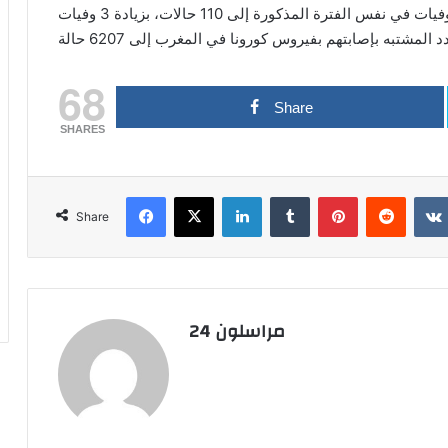
68
Share
SHARES
Facebook
X
LinkedIn
Tumblr
Pinterest
Reddit
Share
مراسلون 24