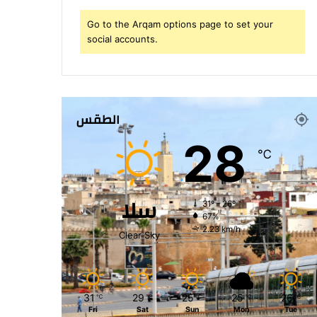
Go to the Arqam options page to set your
social accounts.
الطقس
28
℃
سلا
31º - 26º
67%
2.23 km/h
Clear Sky
31
29
25
25
26
℃
℃
℃
℃
℃
Fri
Sat
Sun
Mon
Tue