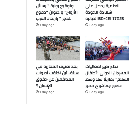
العلمية يحصل على
وتوقيع رواية ” رسائل
شهادة الجودة
الأرواح” و ديوان “دموع
الدوليةISO/CEI 17025
لحجر ” باربعاء الغرب.
1 day ago
1 day ago
نجاح كبير لفعاليات
بعد تعنيف المغاربة في
المهرجان الدولي “أطفال
سبتة.. أين اختفت أصوات
السلام” بمارينا سلا وسط
المدافعين عن حقوق
حضور جماهيري مميز
الإنسان ؟
1 day ago
1 day ago