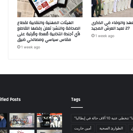
ب
غ
ا
1
ل
3
عهد والوفاء في الذكرى
الهيئات المهنية والنقابية لقطاع
ب
1
27 لعيد العرش المجيد
الصحافة والنشر: تعلن رفضها القاطع
ي
9
لأي أجندة انتخابية مُعدة ومُرتبة على
1 week ago
و
7
مقاس سياسي ومصالحي ضيق
ل
ب
1 week ago
و
ي
ج
ن
ي
ه
ة
م
؟
ط
ف
ل
ف
ified Posts
Tags
ي
ا
ل
ع
خطى عتبة 10 آلاف حالة في إيطاليا
ا
ق
الطوارئ الصحية
أمين حاريت
ش