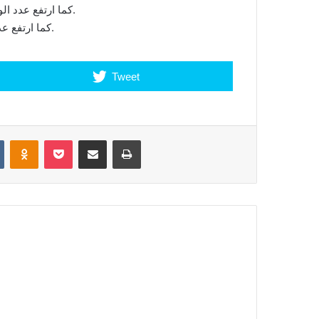
كما ارتفع عدد الوفيات في نفس الفترة المذكورة إلى 110 حالات، بزيادة 3 وفيات.
كما ارتفع عدد المشتبه بإصابتهم بفيروس كورونا في المغرب إلى 6207 حالة.
Tweet
VKontakte
Odnoklassniki
Pocket
Share via Email
Print