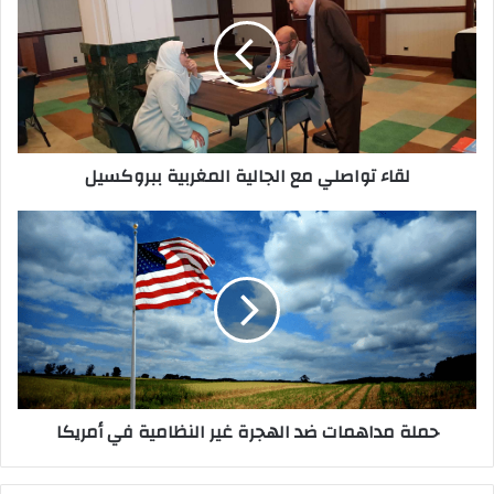
مع
الجالية
المغربية
ببروكسيل
لقاء تواصلي مع الجالية المغربية ببروكسيل
حملة
مداهمات
ضد
الهجرة
غير
النظامية
في
أمريكا
حملة مداهمات ضد الهجرة غير النظامية في أمريكا