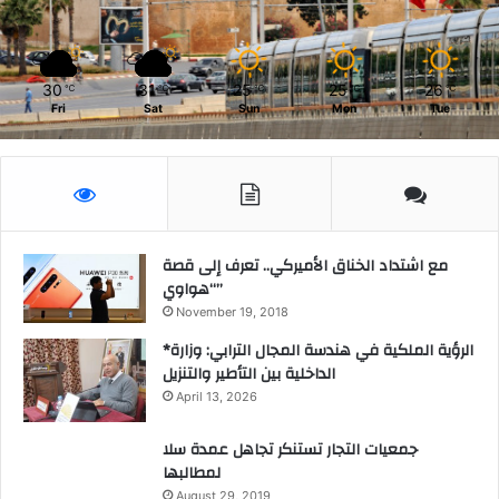
30
31
25
25
26
℃
℃
℃
℃
℃
Fri
Sat
Sun
Mon
Tue
مع اشتداد الخناق الأميركي.. تعرف إلى قصة
“هواوي”
November 19, 2018
*الرؤية الملكية في هندسة المجال الترابي: وزارة
الداخلية بين التأطير والتنزيل
April 13, 2026
جمعيات التجار تستنكر تجاهل عمدة سلا
لمطالبها
August 29, 2019