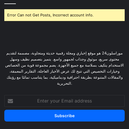
Error Can not Get Posts, Incorrect account info.
موراسلون24 هو موقع إخباري ومجلة رقمية حديثة ومتجاوبة، مصممة لتقديم
محتوى سريع، موثوق وجذاب لجمهور واسع. يتميز بتصميم نظيف وسهل
الاستخدام يتكيف بسلاسة مع جميع الأجهزة. يضم مجموعة قوية من الخصائص
وخيارات التخصيص التي تتيح لك عرض الأخبار العاجلة، التقارير المعمقة،
والمقالات المتنوعة بطريقة احترافية وديناميكية، بما يتناسب تمامًا مع رؤيتك
التحريرية.
Enter
your
Email
address