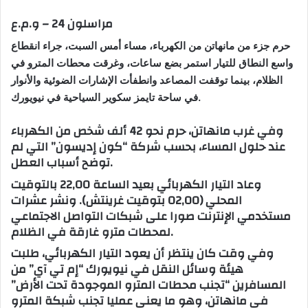
مراسلون 24 – و.م.ع
حرم جزء من مانهاتن من الكهرباء، مساء أمس السبت، جراء انقطاع
واسع النطاق للتيار استمر بضع ساعات، وغرقت محطات المترو في
الظلام، بينما توقفت المصاعد وانطفأت الإشارات الضوئية والأنوار
في ساحة تايمز سكوير السياحية في نيويورك.
وفي غرب مانهاتن، حرم نحو 42 ألف شخص من الكهرباء
عند حلول المساء، بحسب شركة “كون إديسون” التي لم
توضح أسباب العطل.
وعاد التيار الكهربائي بعيد الساعة 22,00 بالتوقيت
المحلي (02,00 بتوقيت غرينتش). ونشر عشرات
مستخدمي الإنترنت صورا على شبكات التواصل الاجتماعي
لمحطات مترو غارقة في الظلام.
وفي وقت كان ينتظر أن يعود التيار الكهربائي، طلبت
هيئة وسائل النقل في نيويورك “إم تي آي” من
المسافرين “تجنب محطات المترو الموجودة تحت الأرض”
في مانهاتن، وهو ما يعني عمليا تجنب شبكة المترو