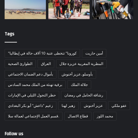
Tags
أمين حاريت
"كورونا" تتخطى عتبة 10 آلاف حالة في إيطاليا
المطربة المغربية عزيزة جلال
العراق
الطوارئ الصحية
بأوسلو..عزيز أخنوش
بأموال دعم الضمان الاجتماعي
جلالة الملك
برقية تهنئة من الملك محمد السادس
رشاقة الحامل في رمضان
حظر التجول الليلي في الإمارات
عفو ملكي
عزيز أخنوش
زهير لهنا
زعيم "داعش" أبو بكر البغدادي
محمد اللوز
قطاع الاتصال
قسم العمل الإجتماعي لعمالة سلا.
Follow us