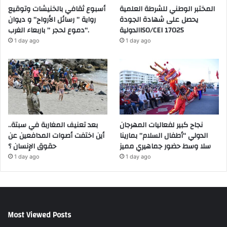
المختبر الوطني للشرطة العلمية
أسبوع ثقافي بالخنيشات وتوقيع
يحصل على شهادة الجودة
رواية ” رسائل الأرواح” و ديوان
الدوليةISO/CEI 17025
“دموع لحجر ” باربعاء الغرب.
1 day ago
1 day ago
نجاح كبير لفعاليات المهرجان
بعد تعنيف المغاربة في سبتة..
الدولي “أطفال السلام” بمارينا
أين اختفت أصوات المدافعين عن
سلا وسط حضور جماهيري مميز
حقوق الإنسان ؟
1 day ago
1 day ago
Most Viewed Posts