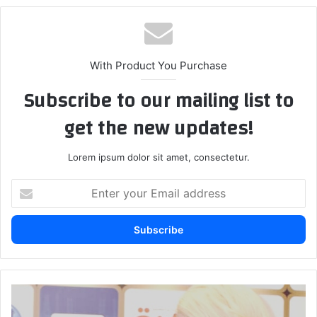
With Product You Purchase
Subscribe to our mailing list to
get the new updates!
Lorem ipsum dolor sit amet, consectetur.
E
n
t
e
r
y
o
u
ف
r
ر