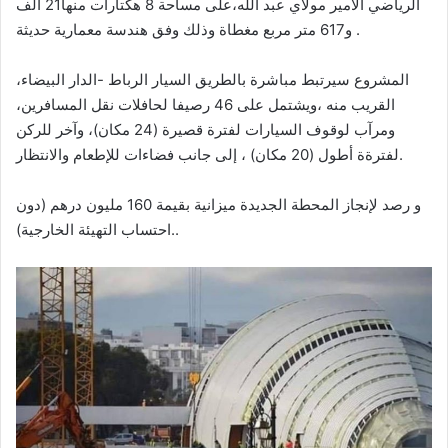
الرياضي الأمير مولاي عبد الله،على مساحة 8 هكتارات منها21 ألف
و617 متر مربع مغطاة وذلك وفق هندسة معمارية حديثة .
المشروع سيرتبط مباشرة بالطريق السيار الرباط -الدار البيضاء،
القريب منه ،ويشتمل على 46 رصيفا لحافلات نقل المسافرين،
ومرآب لوقوف السيارات لفترة قصيرة (24 مكان)، وآخر للركن
لفترةة أطول (20 مكان) ، إلى جانب فضاءات للإطعام والانتظار.
و رصد لإنجاز المحطة الجديدة ميزانية بقيمة 160 مليون درهم (دون
احتساب التهيئة الخارجية)..