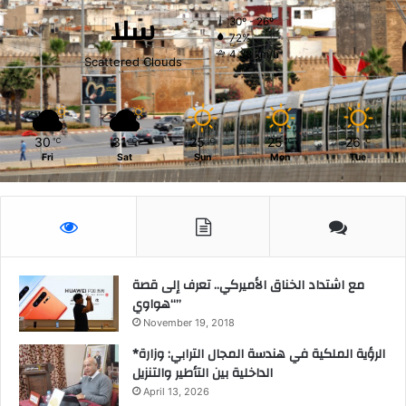
ر
سلا
30º - 26º
و
72%
ن
4.38 km/h
Scattered Clouds
ي
ة
.
30
31
25
25
26
℃
℃
℃
℃
℃
Fri
Sat
Sun
Mon
Tue
مع اشتداد الخناق الأميركي.. تعرف إلى قصة
“هواوي”
November 19, 2018
*الرؤية الملكية في هندسة المجال الترابي: وزارة
الداخلية بين التأطير والتنزيل
April 13, 2026