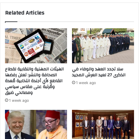
ا
إ
ل
Related Articles
ت
س
ج
ا
ا
ب
ر
ق
ف
ب
ي
ا
ا
ل
ل
م
ب
غ
سلا تجدد العهد والوفاء في
الهيئات المهنية والنقابية لقطاع
ش
ر
الذكرى 27 لعيد العرش المجيد
الصحافة والنشر: تعلن رفضها
ر
ب
القاطع لأي أجندة انتخابية مُعدة
1 week ago
ا
ي
ومُرتبة على مقاس سياسي
ل
ومصالحي ضيق
ف
ق
ي
1 week ago
و
ذ
ا
م
د
ة
ة
ا
ا
ل
ل
ل