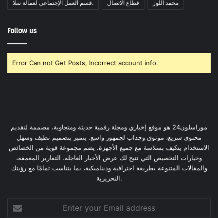
محمد اللوز
قطاع الاتصال
قسم العمل الإجتماعي لعمالة سلا.
Follow us
Error Can not Get Posts, Incorrect account info.
موراسلون24 هو موقع إخباري ومجلة رقمية حديثة ومتجاوبة، مصممة لتقديم
محتوى سريع، موثوق وجذاب لجمهور واسع. يتميز بتصميم نظيف وسهل
الاستخدام يتكيف بسلاسة مع جميع الأجهزة. يضم مجموعة قوية من الخصائص
وخيارات التخصيص التي تتيح لك عرض الأخبار العاجلة، التقارير المعمقة،
والمقالات المتنوعة بطريقة احترافية وديناميكية، بما يتناسب تمامًا مع رؤيتك
التحريرية.
Enter
your