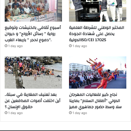
المختبر الوطني للشرطة العلمية
أسبوع ثقافي بالخنيشات وتوقيع
يحصل على شهادة الجودة
رواية ” رسائل الأرواح” و ديوان
الدوليةISO/CEI 17025
“دموع لحجر ” باربعاء الغرب.
1 day ago
1 day ago
نجاح كبير لفعاليات المهرجان
بعد تعنيف المغاربة في سبتة..
الدولي “أطفال السلام” بمارينا
أين اختفت أصوات المدافعين عن
سلا وسط حضور جماهيري مميز
حقوق الإنسان ؟
1 day ago
1 day ago