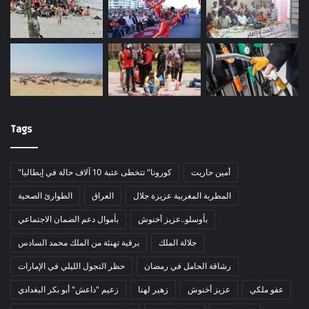
Tags
أمين حاريت
"كورونا" تتخطى عتبة 10 آلاف حالة في إيطاليا
المطربة المغربية عزيزة جلال
العراق
الطوارئ الصحية
بأوسلو..عزيز أخنوش
بأموال دعم الضمان الاجتماعي
جلالة الملك
برقية تهنئة من الملك محمد السادس
رشاقة الحامل في رمضان
حظر التجول الليلي في الإمارات
عفو ملكي
عزيز أخنوش
زهير لهنا
زعيم "داعش" أبو بكر البغدادي