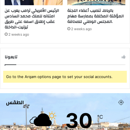
ف
ه
بالرباط، تنصيب أعضاء اللجنة
الرئيس الأمريكي ترامب يعرب عن
س
المؤقتة المكلفة بممارسة مهام
امتنانه للملك محمد السادس
ا
المجلس الوطني للصحافة.
عقب إطلاق اسمه على طريق
د
تيزنيت-الداخلة
ج
2 weeks ago
و
2 weeks ago
ه
ر
ا
تابعونا
ل
ج
ر
Go to the Arqam options page to set your social accounts.
ي
م
ة
ا
الطقس
ل
إ
30
ل
℃
ك
ث