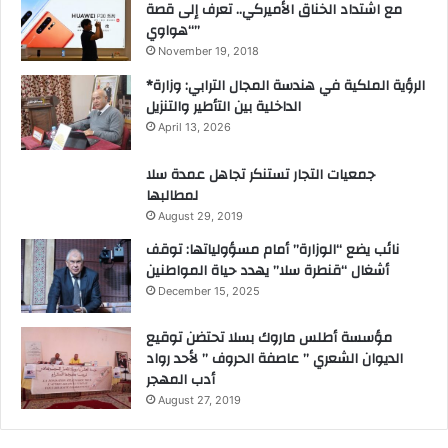
مع اشتداد الخناق الأميركي.. تعرف إلى قصة
“هواوي”
November 19, 2018
*الرؤية الملكية في هندسة المجال الترابي: وزارة
الداخلية بين التأطير والتنزيل
April 13, 2026
جمعيات التجار تستنكر تجاهل عمدة سلا
لمطالبها
August 29, 2019
نائب يضع “الوزارة” أمام مسؤولياتها: توقف
أشغال “قنطرة سلا” يهدد حياة المواطنين
December 15, 2025
مؤسسة أطلس ماروك بسلا تحتضن توقيع
الديوان الشعري ” عاصفة الحروف ” لأحد رواد
أدب المهجر
August 27, 2019