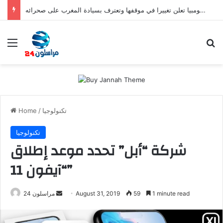
صفعة للبوليساريو.. كولومبيا تعلن تغييرا في موقفها وتعترف بسيادة المغرب على صحرائه
Menu
Se
تكنولوجيا
/
Home
تكنولوجيا
شركة “أبل” تحدد موعد إطلاق
“آيفون 11”
Send
1 minute read
59
August 31, 2019
مراسلون 24
an
email