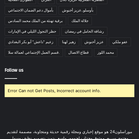
بأوسلو..عزيز أخنوش
بأموال دعم الضمان الاجتماعي
جلالة الملك
برقية تهنئة من الملك محمد السادس
رشاقة الحامل في رمضان
حظر التجول الليلي في الإمارات
عفو ملكي
عزيز أخنوش
زهير لهنا
زعيم "داعش" أبو بكر البغدادي
محمد اللوز
قطاع الاتصال
قسم العمل الإجتماعي لعمالة سلا.
Follow us
Error Can not Get Posts, Incorrect account info.
موراسلون24 هو موقع إخباري ومجلة رقمية حديثة ومتجاوبة، مصممة لتقديم
محتوى سريع، موثوق وجذاب لجمهور واسع. يتميز بتصميم نظيف وسهل