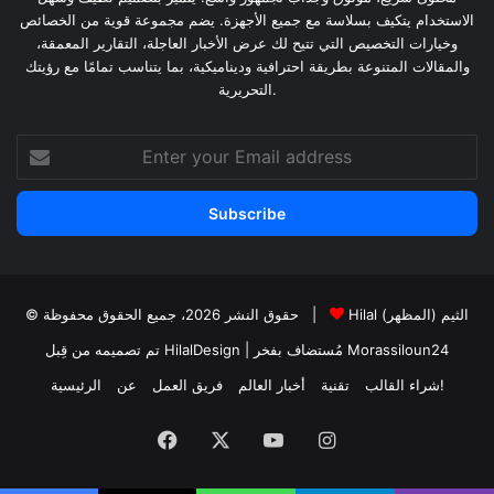
الاستخدام يتكيف بسلاسة مع جميع الأجهزة. يضم مجموعة قوية من الخصائص
وخيارات التخصيص التي تتيح لك عرض الأخبار العاجلة، التقارير المعمقة،
والمقالات المتنوعة بطريقة احترافية وديناميكية، بما يتناسب تمامًا مع رؤيتك
التحريرية.
Enter
your
Email
address
Hilal الثيم (المظهر)
© حقوق النشر 2026، جميع الحقوق محفوظة |
Morassiloun24
| مُستضاف بفخر
تم تصميمه من قِبل HilalDesign
شراء القالب!
تقنية
أخبار العالم
فريق العمل
عن
الرئيسية
Facebook
X
YouTube
Instagram