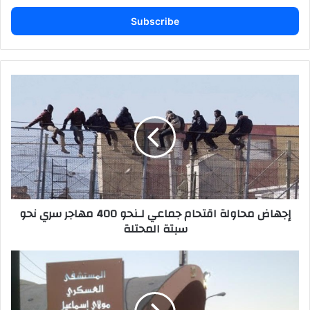
Email
address
إجهاض
محاولة
اقتحام
جماعي
لـنحو
400
مهاجر
سري
نحو
إجهاض محاولة اقتحام جماعي لـنحو 400 مهاجر سري نحو
سبتة
سبتة المحتلة
المحتلة
مجند
عسكري
يفارق
الحياة