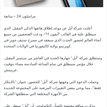
مراسلون 24 – متابعة
أعلنت شركة أبل عن موعد إطلاق هاتفها الذكي المقبل، الذي
سيطلق عليه في الغالب “آيفون 11″، ودعت الصحفيين من جميع
أنحاء العالم لحضور الحدث الذي سيعقد في مسرح ستيف جوبز في
كوبرتينو بولاية كاليفورنيا في الولايات المتحدة.
وستطلق شركة “أبل” جهازها الجديد في العاشر من سبتمبر المقبل،
خلال مؤتمر سينطلق في تمام الساعة السادسة مساء بتوقيت
غرينيتش.
وحملت الدعوة التي وجهتها شركة “أبل” للحضور، عنوان “بالابتكار
فقط”، مما يوحي ببعض التغييرات المرتقبة على المجموعة الجديدة
من الأجهزة المختلفة التي ستطلقها الشركة.
وذكرت مواقع مختصة بالشأن التكنولوجي أن “أبل” ستعلن على