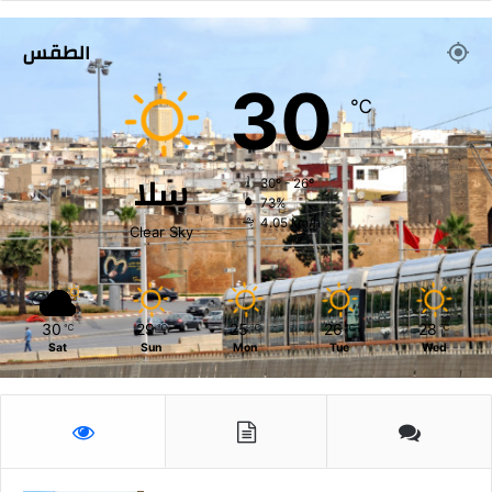
الطقس
30
℃
سلا
30º - 26º
73%
4.05 km/h
Clear Sky
30
29
25
26
28
℃
℃
℃
℃
℃
Sat
Sun
Mon
Tue
Wed