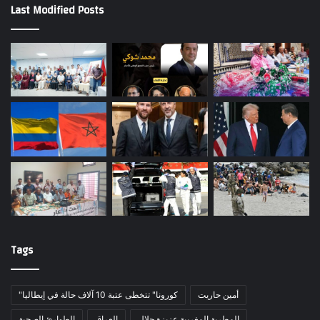
Last Modified Posts
Tags
أمين حاريت
"كورونا" تتخطى عتبة 10 آلاف حالة في إيطاليا
المطربة المغربية عزيزة جلال
العراق
الطوارئ الصحية