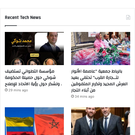
Recent Tech News
بالرباط جمعية “عاصمة الأنوار
مؤسسة التطواني تستضيف
لتــجارة القرب” تحتفي بعيد
شوكي حول حصيلة الحكومة
العرش المجيد وتكرم المتفوقين
ولشكر حول رؤية الاتحاد للإصلاح .
من أبناء التجار
29 mins ago
34 mins ago