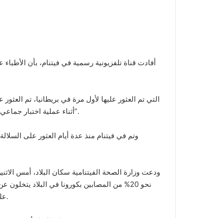
أفادت قناة تلفزيونية رسمية في فيتنام، بأن الأطباء ع
أثناء عملية اختبار جماعي تجرى بسبب تفش جديد للمرض في منطقتي هايزيونغ وكوانغنين”.
وتم في فيتنام منذ عدة أيام العثور على السلا
ودعت وزارة الصحة الفيتنامية سكان البلاد، أمس الاثني
نحو 20% من المصابين بكورونا في البلاد يتخلون
على اتصال مباشر مع المرضى إلى الأطباء للتأكد من عدم إصابتهم.