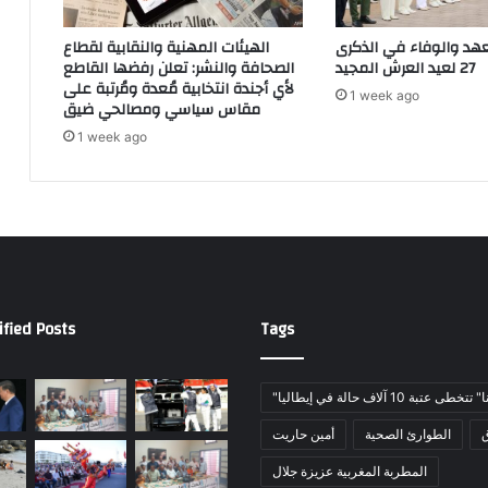
ا
خ
غ
ص
عهد والوفاء في الذكرى
الهيئات المهنية والنقابية لقطاع
ت
ا
27 لعيد العرش المجيد
الصحافة والنشر: تعلن رفضها القاطع
ص
م
لأي أجندة انتخابية مُعدة ومُرتبة على
1 week ago
ا
ب
مقاس سياسي ومصالحي ضيق
ب
ح
1 week ago
أ
و
س
ث
ت
ا
ا
ع
ذ
ن
ة
ه
و
و
ا
ت
ified Posts
Tags
ل
و
ا
ق
ع
ع
ت
ب
خطى عتبة 10 آلاف حالة في إيطاليا
د
ص
ق
الطوارئ الصحية
أمين حاريت
ا
ي
ء
د
المطربة المغربية عزيزة جلال
ع
ث