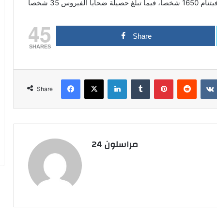
45
Share
SHARES
Facebook
X
LinkedIn
Tumblr
Pinterest
Reddit
Share
مراسلون 24