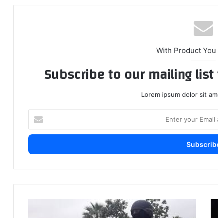
With Product You
Subscribe to our mailing lis
Lorem ipsum dolor sit am
E
n
t
e
r
y
o
u
r
إ
ف
E
ق
ر
m