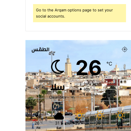
Go to the Arqam options page to set your
social accounts.
الطقس
26
℃
سلا
26º - 26º
80%
1.61 km/h
Clear Sky
26
31
29
25
26
℃
℃
℃
℃
℃
Fri
Sat
Sun
Mon
Tue