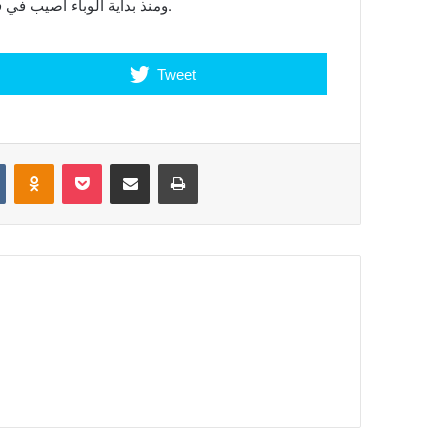
ومنذ بداية الوباء أصيب في فيتنام 1650 شخصا، فيما تبلغ حصيلة ضحايا الفيروس 35 شخصا.
Tweet
VKontakte
Odnoklassniki
Pocket
Share via Email
Print