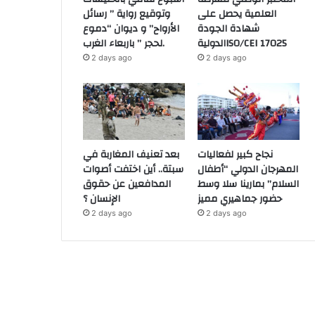
العلمية يحصل على
وتوقيع رواية ” رسائل
شهادة الجودة
الأرواح” و ديوان “دموع
الدوليةISO/CEI 17025
لحجر ” باربعاء الغرب.
2 days ago
2 days ago
نجاح كبير لفعاليات
بعد تعنيف المغاربة في
المهرجان الدولي “أطفال
سبتة.. أين اختفت أصوات
السلام” بمارينا سلا وسط
المدافعين عن حقوق
حضور جماهيري مميز
الإنسان ؟
2 days ago
2 days ago