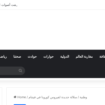
بعد تعنيف المغاربة في سبتة.. أين اختفت أصوات 
افة
مغاربة العالم
الدولية
حوارات
حوادث
صحتنا
رياضة
Search
for
وطنية
/
سلالة جديدة لفيروس كورونا في فيتنام
/
Home