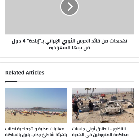
ي
ي
س
د
ي
ا
ة
ت
ح
م
و
ن
تهديدات من قائد الحرس الثوري الإيراني بـ”إبادة” 4 دول
ل
ق
من بينها السعودية
ا
ا
ل
ئ
أ
د
ط
ا
Related Articles
ف
ل
ا
ح
ل
ر
ف
س
ي
ا
و
ل
ض
ث
ع
و
ي
ر
الناظور .. انطلاق أولى جلسات
فعاليات مدنية و َجماعية تطالب
ة
ي
محاكمة المتورطين في الهجرة
بتهيئة شاطئ جذاب يليق بالساكنة
ا
ا