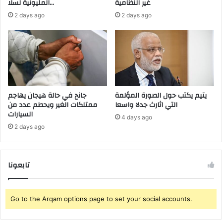
غير النظامية
المليونية لسلا…
ل
ل
2 days ago
2 days ago
ش
إ
ا
ي
ر
ر
ع
ا
ب
ن
س
ي
ل
ب
ا
ـ
يتيم يكتب حول الصورة المؤلمة
جانح في حالة هيجان يهاجم
التي اثارث جدلا واسعا
ممتلكات الغير ويحطم عدد من
”
السيارات
إ
4 days ago
ب
2 days ago
ا
د
ة
تابعونا
”
4
د
و
Go to the Arqam options page to set your social accounts.
ل
م