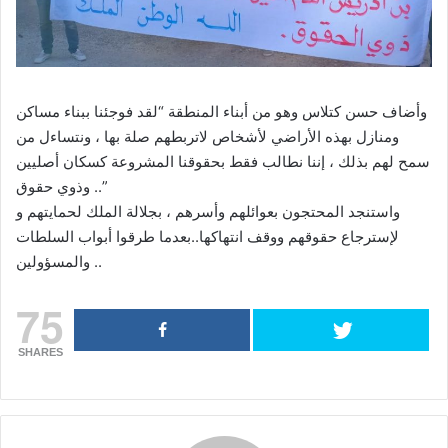
وأضاف حسن كتلاس وهو من أبناء المنطقة “لقد فوجئنا ببناء مساكن
ومنازل بهذه الأراضي لأشخاص لاتربطهم صلة بها ، ونتساءل من
سمح لهم بذلك ، إننا نطالب فقط بحقوقنا المشروعة كسكان أصليين
وذوي حقوق ..”
واستنجد المحتجون بعوائلهم وأسرهم ، بجلالة الملك لحمايتهم و
لإسترجاع حقوقهم ووقف انتهاكها..بعدما طرقوا أبواب السلطات
والمسؤولين ..
75
SHARES