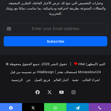
وخيارات التخصيص التي تتيح لك عرض الأخبار العاجلة، التقارير المعمقة،
والمقالات المتنوعة بطريقة احترافية وديناميكية، بما يتناسب تمامًا مع رؤيتك
التحريرية.
Enter
your
Email
address
Hilal الثيم (المظهر)
© حقوق النشر 2026، جميع الحقوق محفوظة |
Morassiloun24
| مُستضاف بفخر
تم تصميمه من قِبل HilalDesign
شراء القالب!
تقنية
أخبار العالم
فريق العمل
عن
الرئيسية
Facebook
X
YouTube
Instagram