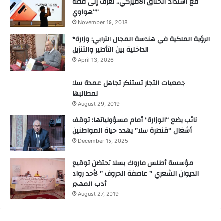
مع اشتداد الخناق الأميركي.. تعرف إلى قصة
“هواوي”
November 19, 2018
*الرؤية الملكية في هندسة المجال الترابي: وزارة
الداخلية بين التأطير والتنزيل
April 13, 2026
جمعيات التجار تستنكر تجاهل عمدة سلا
لمطالبها
August 29, 2019
نائب يضع “الوزارة” أمام مسؤولياتها: توقف
أشغال “قنطرة سلا” يهدد حياة المواطنين
December 15, 2025
مؤسسة أطلس ماروك بسلا تحتضن توقيع
الديوان الشعري ” عاصفة الحروف ” لأحد رواد
أدب المهجر
August 27, 2019