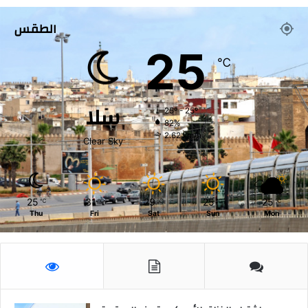
ن
ب
الطقس
ي
25
ن
℃
ه
ا
ا
سلا
ل
25º - 25º
س
82%
2.62 km/h
ع
Clear Sky
و
د
ي
ة
25
31
29
25
25
℃
℃
℃
℃
℃
Thu
Fri
Sat
Sun
Mon