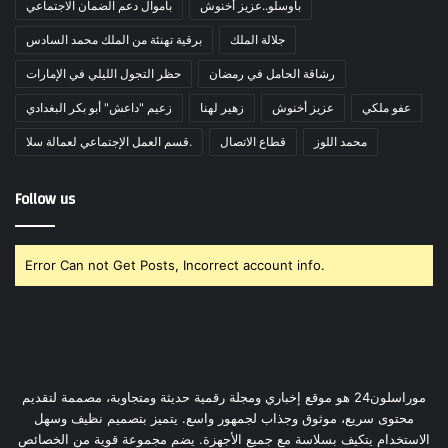
بأوسلو..عزيز أخنوش
بأموال دعم الضمان الاجتماعي
جلالة الملك
برقية تهنئة من الملك محمد السادس
رشاقة الحامل في رمضان
حظر التجول الليلي في الإمارات
عفو ملكي
عزيز أخنوش
زهير لهنا
زعيم "داعش" أبو بكر البغدادي
محمد اللوز
قطاع الاتصال
قسم العمل الإجتماعي لعمالة سلا.
Follow us
Error Can not Get Posts, Incorrect account info.
موراسلون24 هو موقع إخباري ومجلة رقمية حديثة ومتجاوبة، مصممة لتقديم
محتوى سريع، موثوق وجذاب لجمهور واسع. يتميز بتصميم نظيف وسهل
الاستخدام يتكيف بسلاسة مع جميع الأجهزة. يضم مجموعة قوية من الخصائص