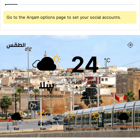
ط
ا
ق
Go to the Arqam options page to set your social accounts.
ة
ا
ل
ذ
الطقس
ر
24
ي
℃
ة
سلا
30º - 24º
89%
1.18 km/h
Scattered Clouds
30
29
25
26
28
℃
℃
℃
℃
℃
Sat
Sun
Mon
Tue
Wed