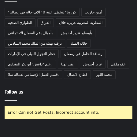
أمين حاريت
"كورونا" تتخطى عتبة 10 آلاف حالة في إيطاليا
المطربة المغربية عزيزة جلال
العراق
الطوارئ الصحية
بأوسلو..عزيز أخنوش
بأموال دعم الضمان الاجتماعي
جلالة الملك
برقية تهنئة من الملك محمد السادس
رشاقة الحامل في رمضان
حظر التجول الليلي في الإمارات
عفو ملكي
عزيز أخنوش
زهير لهنا
زعيم "داعش" أبو بكر البغدادي
محمد اللوز
قطاع الاتصال
قسم العمل الإجتماعي لعمالة سلا.
Follow us
Error Can not Get Posts, Incorrect account info.