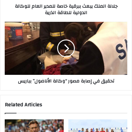
جلالة الملك يبعث ببرقية خاصة للمدير العام للوكالة
d
ك
الدولية للطاقة الذرية
r
ي
e
ب
s
ع
ت
s
ث
ح
ب
ق
ب
ي
ر
ق
ق
ف
ي
ي
ة
إ
خ
ص
تحقيق في إصابة مصور “وكالة الأناضول” بباريس
ا
ا
ص
ب
ة
ة
ل
م
Related Articles
ل
ص
م
و
د
ر
ي
“
ر
و