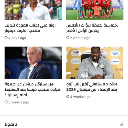
ا
ك
ل
ا
ع
ل
ا
ة
بخماسية نظيفة لبؤات الأطلس
رونار على اعتاب العودة لتدريب
م
ا
يهزمن الرأس الأخضر
منتخب الكوت ديفوار
ل
ل
4 days ago
2 weeks ago
ل
أ
و
ن
ك
ا
ا
ض
ل
و
ة
ل
ا
”
ل
ب
الاتحاد السنغالي يُقيل باب ثياو
هل سيترجّل ديشان عن صهوة
د
ب
بعد الإقصاء من مونديال 2026
قيادة منتخب فرنسا بعد السقوط
و
أمام إسبانيا ؟
ا
4 weeks ago
ل
ر
3 weeks ago
ي
ي
ة
س
ل
تابعونا
ل