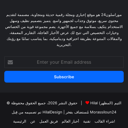
موراسلون24 هو موقع إخباري ومجلة رقمية حديثة ومتجاوبة، مصممة لتقديم
محتوى سريع، موثوق وجذاب لجمهور واسع. يتميز بتصميم نظيف وسهل
الاستخدام يتكيف بسلاسة مع جميع الأجهزة. يضم مجموعة قوية من الخصائص
وخيارات التخصيص التي تتيح لك عرض الأخبار العاجلة، التقارير المعمقة،
والمقالات المتنوعة بطريقة احترافية وديناميكية، بما يتناسب تمامًا مع رؤيتك
التحريرية.
Enter
your
Email
address
Hilal الثيم (المظهر)
© حقوق النشر 2026، جميع الحقوق محفوظة |
Morassiloun24
| مُستضاف بفخر
تم تصميمه من قِبل HilalDesign
شراء القالب!
تقنية
أخبار العالم
فريق العمل
عن
الرئيسية