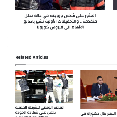
ت
ل
d
ع
ى
r
العثور على شخص وزوجته في حالة تحلل
ط
ش
e
متقدمة .. والتحقيقات الأولية تشير باصابع
ي
خ
s
الاتهام الى فيروس كورونا
ا
ص
s
ل
و
ض
ز
و
و
ء
ج
ا
ت
Related Articles
ل
ه
أ
ف
خ
ي
ض
ح
ر
ا
ل
ل
ل
ة
أ
ت
ط
ح
المختبر الوطني للشرطة العلمية
ب
ل
يحصل على شهادة الجودة
 النيصر ينال دكتوراه في
ا
ل