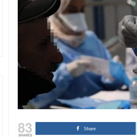
83
Share
SHARES