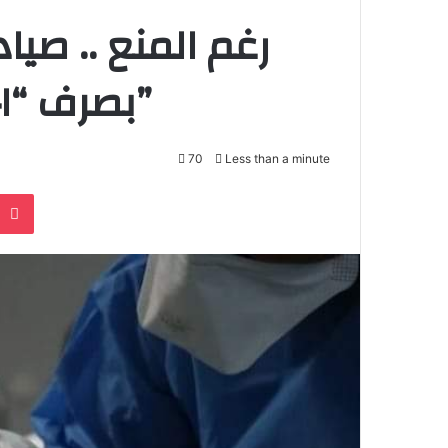
رغم المنع .. صيا
بصرف “اختبارات كورونا السريعة”
70
Less than a minute
Pocket