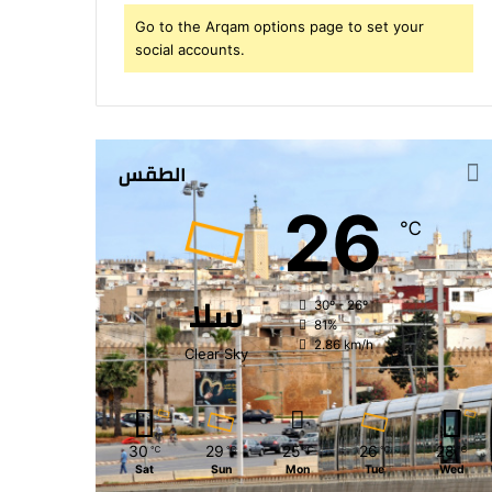
Go to the Arqam options page to set your
social accounts.
الطقس
26
℃
سلا
30º - 26º
81%
2.86 km/h
Clear Sky
30
29
25
26
28
℃
℃
℃
℃
℃
Sat
Sun
Mon
Tue
Wed