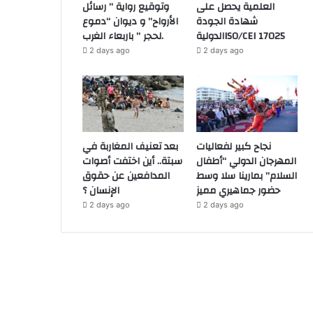
العلمية يحصل على
وتوقيع رواية ” رسائل
شهادة الجودة
الأرواح” و ديوان “دموع
الدوليةISO/CEI 17025
لحجر ” باربعاء الغرب.
2 days ago
2 days ago
نجاح كبير لفعاليات
بعد تعنيف المغاربة في
المهرجان الدولي “أطفال
سبتة.. أين اختفت أصوات
السلام” بمارينا سلا وسط
المدافعين عن حقوق
حضور جماهيري مميز
الإنسان ؟
2 days ago
2 days ago