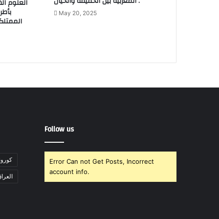
المغربية بين الحقيقة والخيال .
العلوم ال
بأطر
May 20, 2025
الممتلكا
Follow us
"كورونا" تت
Error Can not Get Posts, Incorrect
account info.
العرا