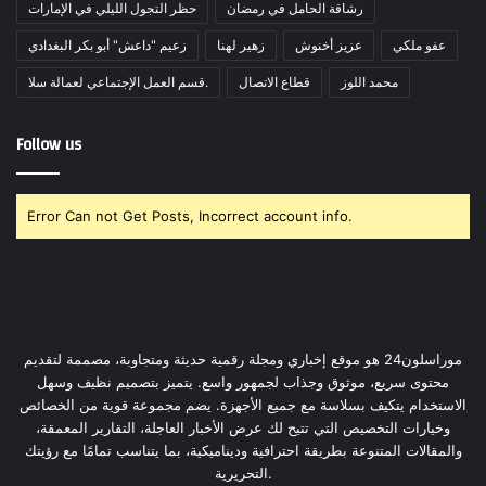
رشاقة الحامل في رمضان
حظر التجول الليلي في الإمارات
عفو ملكي
عزيز أخنوش
زهير لهنا
زعيم "داعش" أبو بكر البغدادي
محمد اللوز
قطاع الاتصال
قسم العمل الإجتماعي لعمالة سلا.
Follow us
Error Can not Get Posts, Incorrect account info.
موراسلون24 هو موقع إخباري ومجلة رقمية حديثة ومتجاوبة، مصممة لتقديم
محتوى سريع، موثوق وجذاب لجمهور واسع. يتميز بتصميم نظيف وسهل
الاستخدام يتكيف بسلاسة مع جميع الأجهزة. يضم مجموعة قوية من الخصائص
وخيارات التخصيص التي تتيح لك عرض الأخبار العاجلة، التقارير المعمقة،
والمقالات المتنوعة بطريقة احترافية وديناميكية، بما يتناسب تمامًا مع رؤيتك
التحريرية.