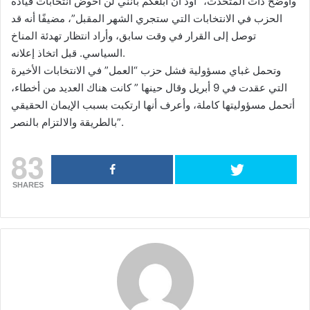
وأوضح ذات المتحدث، “أود أن أبلغكم بأنني لن أخوض انتخابات قيادة
الحزب في الانتخابات التي ستجري الشهر المقبل”، مضيفًا أنه قد
توصل إلى القرار في وقت سابق، وأراد انتظار تهدئة المناخ
السياسي. قبل اتخاذ إعلانه.
وتحمل غباي مسؤولية فشل حزب “العمل” في الانتخابات الأخيرة
التي عقدت في 9 أبريل وقال حينها ” كانت هناك العديد من أخطاء،
أتحمل مسؤوليتها كاملة، وأعرف أنها ارتكبت بسبب الإيمان الحقيقي
بالطريقة والالتزام بالنصر”.
83
SHARES