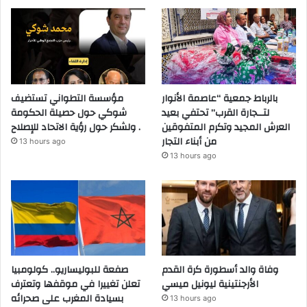
بالرباط جمعية “عاصمة الأنوار
مؤسسة التطواني تستضيف
لتــجارة القرب” تحتفي بعيد
شوكي حول حصيلة الحكومة
العرش المجيد وتكرم المتفوقين
ولشكر حول رؤية الاتحاد للإصلاح .
من أبناء التجار
13 hours ago
13 hours ago
وفاة والد أسطورة كرة القدم
صفعة للبوليساريو.. كولومبيا
الأرجنتينية ليونيل ميسي
تعلن تغييرا في موقفها وتعترف
بسيادة المغرب على صحرائه
13 hours ago