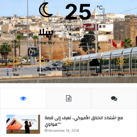
25
℃
سلا
28º - 23º
92%
2.78 km/h
Clear Sky
28
27
26
29
26
℃
℃
℃
℃
℃
Sun
Mon
Tue
Wed
Thu
مع اشتداد الخناق الأميركي.. تعرف إلى قصة
“هواوي”
November 19, 2018