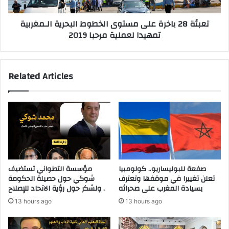
الـمغربية
تمهيدا
تعبئة 28 باخرة على مستوى الخطوط البحرية الـمغربية
لعملية
تمهيدا لعملية مرحبا 2019
مرحبا
2019
Related Articles
صفعة للبوليساريو.. كولومبيا
مؤسسة التطواني تستضيف
تعلن تغييرا في موقفها وتعترف
شوكي حول حصيلة الحكومة
بسيادة المغرب على صحرائه
ولشكر حول رؤية الاتحاد للإصلاح .
13 hours ago
13 hours ago