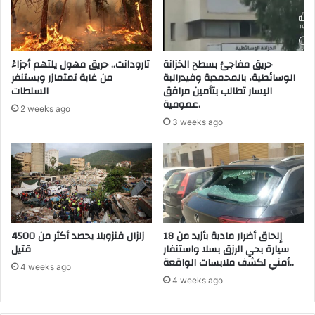
ا
ع
ل
ا
إ
ل
م
ع
حريق مفاجئ بسطح الخزانة
تارودانت.. حريق مهول يلتهم أجزاءً
ا
ا
الوسائطية، بالمحمدية وفيدرالبة
من غابة تمتمازر ويستنفر
ر
م
اليسار تطالب بتأمين مرافق
السلطات
ا
.
عمومية.
2 weeks ago
ت
.
3 weeks ago
ي
ش
ؤ
ل
ك
ل
د
ع
و
ا
ن
م
ا
م
ل
إلحاق أضرار مادية بأزيد من 18
زلزال فنزويلا يحصد أكثر من 4500
ر
سيارة بحي الرزق بسلا واستنفار
قتيل
إ
ت
أمني لكشف ملابسات الواقعة..
ق
ق
4 weeks ago
ب
ب
4 weeks ago
ا
ب
ل
م