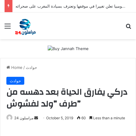
صفعة للبوليساريو.. كولومبيا تعلن تغييرا في موقفها وتعترف بسيادة المغرب على صحرائه
Menu
S
حوادث
/
Home
حوادث
دركي يفارق الحياة بعد دهسه من
طرف ”ولد لفشوش”
Less than a minute
60
October 5, 2019
S
مراسلون 24
e
n