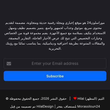
موراسلون24 هو موقع إخباري ومجلة رقمية حديثة ومتجاوبة، مصممة لتقديم
محتوى سريع، موثوق وجذاب لجمهور واسع. يتميز بتصميم نظيف وسهل
الاستخدام يتكيف بسلاسة مع جميع الأجهزة. يضم مجموعة قوية من الخصائص
وخيارات التخصيص التي تتيح لك عرض الأخبار العاجلة، التقارير المعمقة،
والمقالات المتنوعة بطريقة احترافية وديناميكية، بما يتناسب تمامًا مع رؤيتك
التحريرية.
Enter
your
Email
address
Hilal الثيم (المظهر)
© حقوق النشر 2026، جميع الحقوق محفوظة |
Morassiloun24
| مُستضاف بفخر
تم تصميمه من قِبل HilalDesign