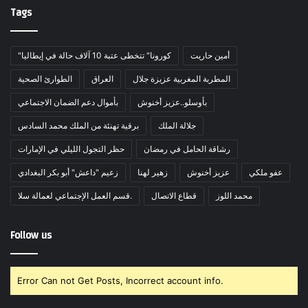
Tags
أمين حاريت
"كورونا" تتخطى عتبة 10 آلاف حالة في إيطاليا
المطربة المغربية عزيزة جلال
العراق
الطوارئ الصحية
بأوسلو..عزيز أخنوش
بأموال دعم الضمان الاجتماعي
جلالة الملك
برقية تهنئة من الملك محمد السادس
رشاقة الحامل في رمضان
حظر التجول الليلي في الإمارات
عفو ملكي
عزيز أخنوش
زهير لهنا
زعيم "داعش" أبو بكر البغدادي
محمد اللوز
قطاع الاتصال
قسم العمل الإجتماعي لعمالة سلا.
Follow us
Error Can not Get Posts, Incorrect account info.