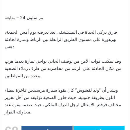
d
a
مراسلون 24 – متابعة
n
e
m
فارق دركي الحياة في المستشفى بعد تعرضه يوم أمس الجمعة،
a
بهرهورة على مستوى الطريق الرابطة بين الرباط وتمارة لحادثة
i
دهس.
l
وقد تمكنت قوات الأمن من توقيف الجاني نواحي تمارة بعدما هرب
من مكان الحادثة على الرغم من محاصرته من طرف زملاء الضحية
وعدد من المواطنين.
ويشار أن “ولد لفشوش” كان يقود سيارة مرسيدس فاخرة بيضاء
اللون بطريقة جنونية، حيث حاول الضحية توقيفه من أجل تحرير
مخالف فرفض الامتثال لرجل الدرك الملكي، حيث صدمه بقوة عند
محاولته الفرار.