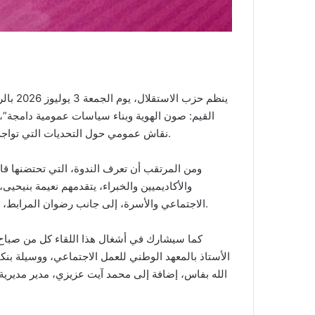
ينظم ح
القيم: صون الهوية وبناء سياسات عمومية دامجة”، 
نقاش عمومي حول التحديات التي تواجه الأسرة المغربية وسبل تعزيز مكانتها ضمن السياسات العمومية.
ومن المرتقب أن تعرف الندوة، التي تحتضنها 
والأكاديميين والخبراء، يتقدمهم نعيمة بنيحيى
الاجتماعي والأسرة، إلى جانب رضوان المرابط، الأستاذ الفخري بجامعة محمد الخامس والرئيس السابق للجامعة.
كما سيشارك في أشغال هذا اللقاء كل من صباح ا
الأستاذ بالمعهد الوطني للعمل الاجتماعي، ووسيلة بن
الله بفاس، إضافة إلى محمد آيت عزيزي، مدير مديرية 