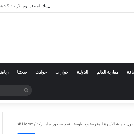
ع مجلس الفرع الإقليمي لحزب التقدم والاشتراكية بسلا المنعقد يوم الأربعاء 5 غشت 2026 بمقر الحزب ببطانة
افة
مغاربة العالم
الدولية
حوارات
حوادث
صحتنا
رياضة
Search
for
حول حماية الأسرة المغربية ومنظومة القيم بحضور نزار بركة
/
Home