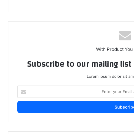
With Product You
Subscribe to our mailing lis
Lorem ipsum dolor sit am
E
n
t
e
r
y
o
u