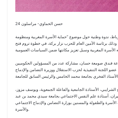
حسن الحماوي- مراسلون 24
زب الاستقلال، يوم الجمعة 3 يوليوز 2026 بالرباط، ندوة وطنية حول موضوع “حماية الأسرة المغربية ومنظومة
وذلك برئاسة الأمين العام للحزب نزار بركة، في خطوة تروم فتح
قاعة فندق صومعة حسان، مشاركة عدد من المسؤولين الحكوميين
، عضو اللجنة التنفيذية لحزب الاستقلال ووزيرة التضامن والإدماج
لشرايبي، الأستاذة الجامعية والفاعلة الجمعوية، ويوسف مزوز،
كيران، أستاذة علم النفس الاجتماعي بجامعة سيدي محمد بن عبد
الأسرة والطفولة والمسنين بوزارة التضامن والإدماج الاجتماعي
والأسرة.