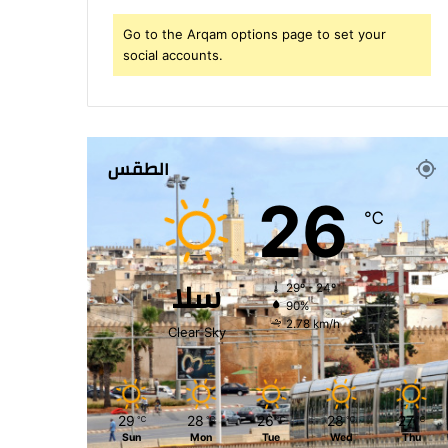
Go to the Arqam options page to set your
social accounts.
الطقس
26
℃
سلا
29º - 24º
90%
2.78 km/h
Clear Sky
29
28
26
28
27
℃
℃
℃
℃
℃
Sun
Mon
Tue
Wed
Thu