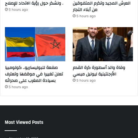
العرش المجيد وتكرم المتفوقين
ولشكر حول رؤية الاتحاد للإصلاح .
من أبناء التجار
5 hours ago
5 hours ago
وفاة والد أسطورة كرة القدم
صفعة للبوليساريو.. كولومبيا
الأرجنتينية ليونيل ميسي
تعلن تغييرا في موقفها وتعترف
بسيادة المغرب على صحرائه
5 hours ago
5 hours ago
Most Viewed Posts