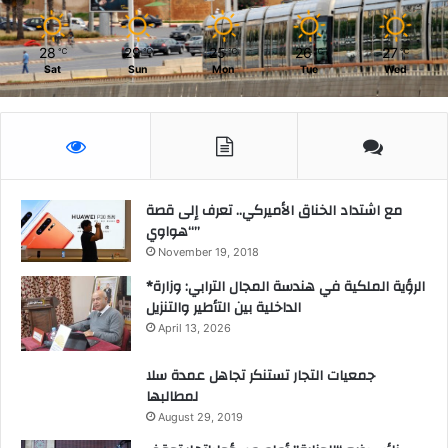
28
29
25
26
27
℃
℃
℃
℃
℃
Sat
Sun
Mon
Tue
Wed
مع اشتداد الخناق الأميركي.. تعرف إلى قصة
“هواوي”
November 19, 2018
*الرؤية الملكية في هندسة المجال الترابي: وزارة
الداخلية بين التأطير والتنزيل
April 13, 2026
جمعيات التجار تستنكر تجاهل عمدة سلا
لمطالبها
August 29, 2019