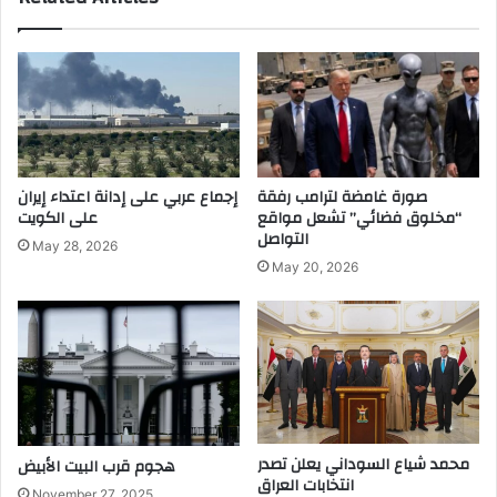
ج
ت
ت
ر
م
ب
ا
ا
ع
ن
ي
م
ة
ن
ل
ا
صورة غامضة لترامب رفقة
إجماع عربي على إدانة اعتداء إيران
ل
ل
“مخلوق فضائي” تشعل مواقع
على الكويت
ت
د
التواصل
May 28, 2026
ع
و
May 20, 2026
ل
ر
ي
ر
م
ب
ا
ع
ل
ا
ع
ل
ا
ن
ل
ه
محمد شياع السوداني يعلن تصدر
هجوم قرب البيت الأبيض
ي
ا
انتخابات العراق
ئ
November 27, 2025