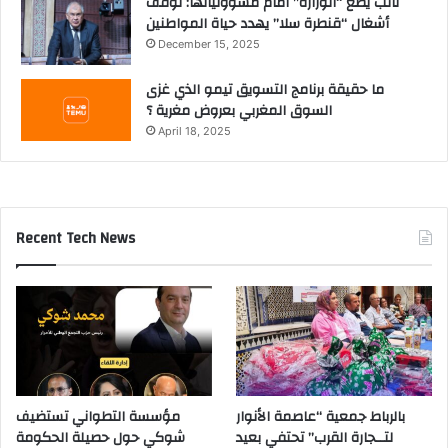
نائب يضع “الوزارة” أمام مسؤولياتها: توقف
أشغال “قنطرة سلا” يهدد حياة المواطنين
December 15, 2025
ما حقيقة برنامج التسويق تيمو الذي غزى
السوق المغربي بعروض مغرية ؟
April 18, 2025
Recent Tech News
بالرباط جمعية “عاصمة الأنوار
مؤسسة التطواني تستضيف
لتــجارة القرب” تحتفي بعيد
شوكي حول حصيلة الحكومة