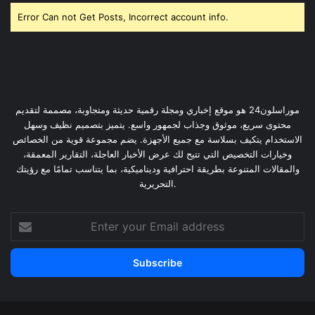
Error Can not Get Posts, Incorrect account info.
موراسلون24 هو موقع إخباري ومجلة رقمية حديثة ومتجاوبة، مصممة لتقديم
محتوى سريع، موثوق وجذاب لجمهور واسع. يتميز بتصميم نظيف وسهل
الاستخدام يتكيف بسلاسة مع جميع الأجهزة. يضم مجموعة قوية من الخصائص
وخيارات التخصيص التي تتيح لك عرض الأخبار العاجلة، التقارير المعمقة،
والمقالات المتنوعة بطريقة احترافية وديناميكية، بما يتناسب تمامًا مع رؤيتك
التحريرية.
Enter
your
Email
address