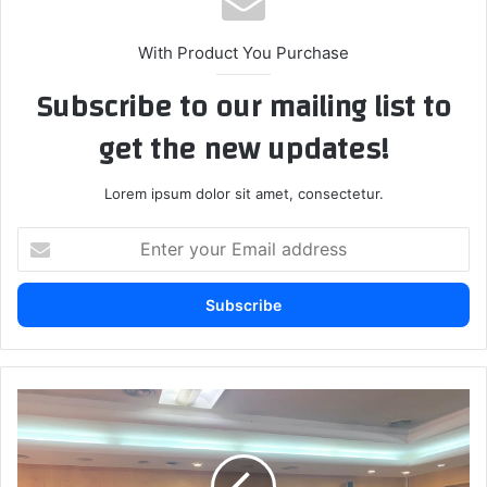
With Product You Purchase
Subscribe to our mailing list to
get the new updates!
Lorem ipsum dolor sit amet, consectetur.
E
n
t
e
r
y
o
u
أ
r
م
E
ز
m
ا