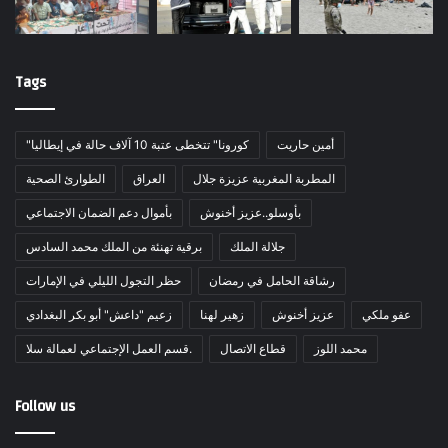
Tags
أمين حاريت
"كورونا" تتخطى عتبة 10 آلاف حالة في إيطاليا
المطربة المغربية عزيزة جلال
العراق
الطوارئ الصحية
بأوسلو..عزيز أخنوش
بأموال دعم الضمان الاجتماعي
جلالة الملك
برقية تهنئة من الملك محمد السادس
رشاقة الحامل في رمضان
حظر التجول الليلي في الإمارات
عفو ملكي
عزيز أخنوش
زهير لهنا
زعيم "داعش" أبو بكر البغدادي
محمد اللوز
قطاع الاتصال
قسم العمل الإجتماعي لعمالة سلا.
Follow us