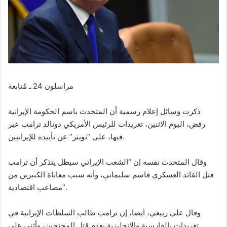
مراسلون 24 ـ مُتابعة
ذكرت وسائل إعلام رسمية أن المتحدث باسم الحكومة الإيرانية
رفض، اليوم الاثنين، تغريدات للرئيس الأمريكي دونالد ترامب عبر
فيها، على “تويتر” عن تأييده للإيرانيين.
وقال المتحدث نفسه إن “الشعب الإيراني سيظل يتذكر أن ترامب
قتل القائد العسكري قاسم سليماني، وأنه سبب معاناة الكثيرين من
مصاعب اقتصادية”.
وقال علي ربيعي، أيضا، إن ترامب طالب السلطات الإيرانية في
تغريدات بالفارسية والإنجليزية بعدم قتل المحتجين، وأثنى على