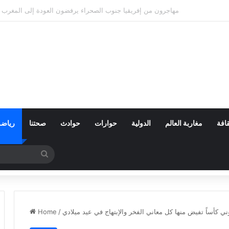
رفع أسعار الغازوال.. جدل متواصل حول أ
افة
مغاربة العالم
الدولية
حوارات
حوادث
صحتنا
رياضة
Search
for
ني كأساً تفيض منها كل معاني الفخر والإبتهاج في عيد ميلادي
/
Home