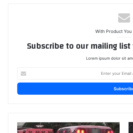
With Product You
Subscribe to our mailing lis
Lorem ipsum dolor sit am
E
n
t
e
r
y
o
u
r
ا
ح
E
س
ا
m