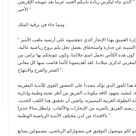
 الذي جاء ليكرس ريادة ناديكم العتيد عربيا بعد تتويجه الإفريقي
الأخير “.
ومما جاء في برقية الملك :
” ونود بهذه المناسبة السعيدة، أن نعرب لكم عن اعتزازنا العميق بهذا الإنجاز الذي حققتموه على أرضية ملعب الأمير
الثمينة عن جدارة واستحقاق بفضل تحل يكم بروح رياضية عالية،
كون هذه الكأس تحمل اسم جلالتنا، وكون تتويجكم بها تزامن من
ربي لذكرى ميلادنا. لقد أهديتمونا كأسا فاضت منها كل معاني
الفخر والفرح والابتهاج “.
ة هذا الفوز الذي يؤكد مجددا على الحضور القوي للأندية المغربية
ة، لنشيد بجهود كافة مكونات الفريق من أطر تقنية وطبية وإدارية
ه البطولة العربية المتميزة، واثقين أن تحقيق هذا اللقب الجديد،
صيد الفريق بالمزيد من الإنجازات والألقاب، وليظل مثالا جديرا
بالاقتداء من لدن مختلف الأندية الرياضية الوطنية “.
 نرجو لكم موصول التوفيق في مشواركم الرياضي، مشمولين بسابغ