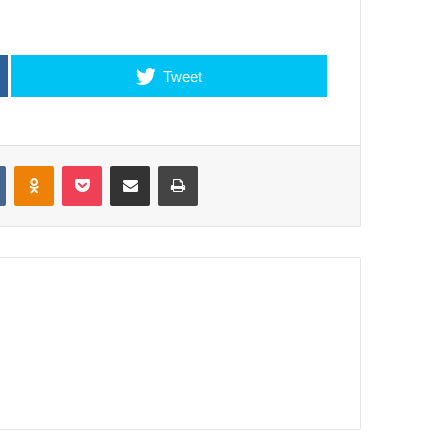
Tweet
VKontakte
Odnoklassniki
Pocket
Share via Email
Print