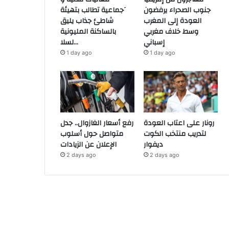
جنوب الصحراء يرفضون
َجماعية تطالب بتهيئة
العودة إلى المغرب
شاطئ جذاب يليق
وسط خلاف مغربي
بالساكنة المليونية
إسباني
لسلا…
1 day ago
1 day ago
رونار على اعتاب العودة
رفع أسعار الغازوال.. جدل
لتدريب منتخب الكوت
متواصل حول أسلوب
ديفوار
الإعلان عن الزيادات
2 days ago
2 days ago