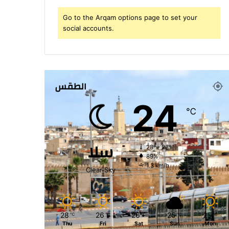
Go to the Arqam options page to set your
social accounts.
الطقس
24
℃
سلا
28º - 23º
89%
1.3 km/h
Clear Sky
28
26
26
25
25
℃
℃
℃
℃
℃
Thu
Fri
Sat
Sun
Mon