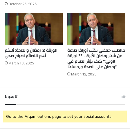
ع
ر
October 25, 2025
ت
ا
ن
ل
م
ح
و
ر
ي
ا
ة
س
ب
ة
د.الطيب حمضي يكتب أوراقا صحية
الورقة 2: رمضان والصحة: أليكم
ا
ا
عن شهر رمضان الأبرك . **الورقة
أهم النصائح لصيام صحي
ل
ل
الاولى:” كيف يؤثر الصيام في
د
ن
March 13, 2025
رمضان على الصحة ويحسنها”
ا
ظ
March 12, 2025
ر
ر
ا
ي
ل
ة
ب
ب
تابعونا
ي
ع
ض
د
ا
إ
Go to the Arqam options page to set your social accounts.
ء
ش
ه
ا