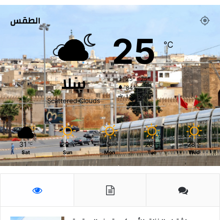
ر
الطقس
ه
م
25
س
℃
د
س
ا
سلا
25º - 25º
م
84%
ز
1.89 km/h
Scattered Clouds
ي
ف
ا
ف
31
29
25
26
28
ي
℃
℃
℃
℃
℃
Sat
Sun
Mon
Tue
Wed
ش
و
ا
ر
ع
ا
ل