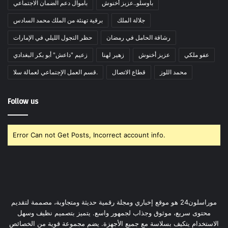
بأوسلو..عزيز أخنوش
بأموال دعم الضمان الاجتماعي
جلالة الملك
برقية تهنئة من الملك محمد السادس
رشاقة الحامل في رمضان
حظر التجول الليلي في الإمارات
عفو ملكي
عزيز أخنوش
زهير لهنا
زعيم "داعش" أبو بكر البغدادي
محمد اللوز
قطاع الاتصال
قسم العمل الإجتماعي لعمالة سلا.
Follow us
Error Can not Get Posts, Incorrect account info.
موراسلون24 هو موقع إخباري ومجلة رقمية حديثة ومتجاوبة، مصممة لتقديم
محتوى سريع، موثوق وجذاب لجمهور واسع. يتميز بتصميم نظيف وسهل
الاستخدام يتكيف بسلاسة مع جميع الأجهزة. يضم مجموعة قوية من الخصائص