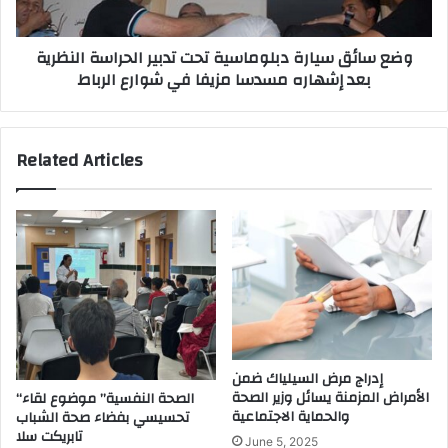
ل
س
م
ي
وضع سائق سيارة دبلوماسية تحت تدبير الحراسة النظرية
س
ا
بعد إشهاره مسدسا مزيفا في شوارع الرباط
ؤ
ر
و
ة
ل
د
ي
ب
Related Articles
ن
ل
ب
و
س
م
ب
ا
ب
س
ت
ي
أ
ة
خ
ت
ر
ح
م
ت
ش
ت
إدراج مرض السيلياك ضمن
ا
د
الأمراض المزمنة يسائل وزير الصحة
“الصحة النفسية” موضوع لقاء
ر
والحماية الاجتماعية
تحسيسي بفضاء صحة الشباب
ب
تابريكت سلا
ي
ي
June 5, 2025