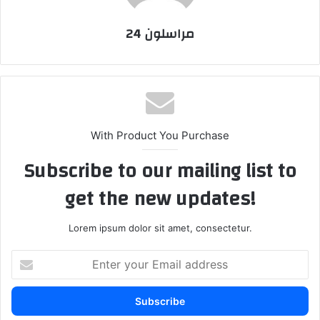
مراسلون 24
With Product You Purchase
Subscribe to our mailing list to
get the new updates!
Lorem ipsum dolor sit amet, consectetur.
E
n
t
e
r