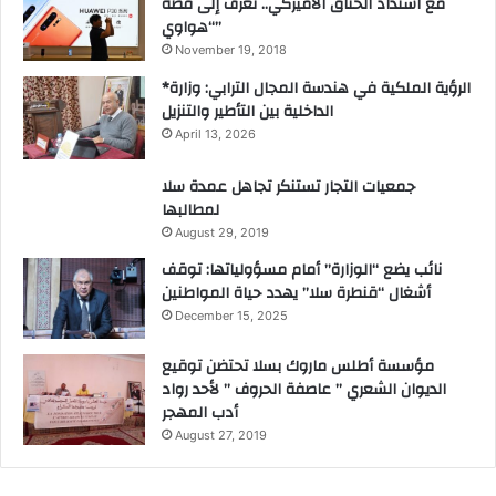
مع اشتداد الخناق الأميركي.. تعرف إلى قصة
ر
“هواوي”
ب
November 19, 2018
ا
*الرؤية الملكية في هندسة المجال الترابي: وزارة
ط
الداخلية بين التأطير والتنزيل
April 13, 2026
جمعيات التجار تستنكر تجاهل عمدة سلا
لمطالبها
August 29, 2019
نائب يضع “الوزارة” أمام مسؤولياتها: توقف
أشغال “قنطرة سلا” يهدد حياة المواطنين
December 15, 2025
مؤسسة أطلس ماروك بسلا تحتضن توقيع
الديوان الشعري ” عاصفة الحروف ” لأحد رواد
أدب المهجر
August 27, 2019