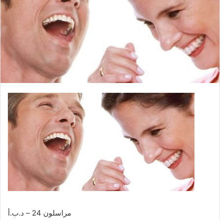
n
e
m
a
i
l
مراسلون 24 – د.ب.أ