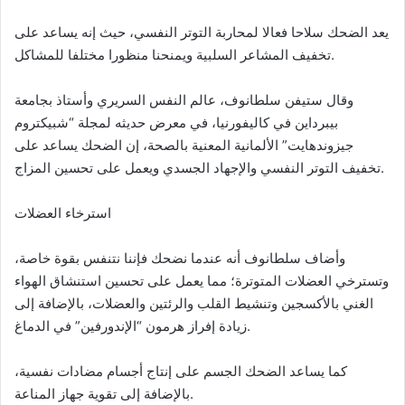
يعد الضحك سلاحا فعالا لمحاربة التوتر النفسي، حيث إنه يساعد على
تخفيف المشاعر السلبية ويمنحنا منظورا مختلفا للمشاكل.
وقال ستيفن سلطانوف، عالم النفس السريري وأستاذ بجامعة
بيبرداين في كاليفورنيا، في معرض حديثه لمجلة “شبيكتروم
جيزوندهايت” الألمانية المعنية بالصحة، إن الضحك يساعد على
تخفيف التوتر النفسي والإجهاد الجسدي ويعمل على تحسين المزاج.
استرخاء العضلات
وأضاف سلطانوف أنه عندما نضحك فإننا نتنفس بقوة خاصة،
وتسترخي العضلات المتوترة؛ مما يعمل على تحسين استنشاق الهواء
الغني بالأكسجين وتنشيط القلب والرئتين والعضلات، بالإضافة إلى
زيادة إفراز هرمون “الإندورفين” في الدماغ.
كما يساعد الضحك الجسم على إنتاج أجسام مضادات نفسية،
بالإضافة إلى تقوية جهاز المناعة.