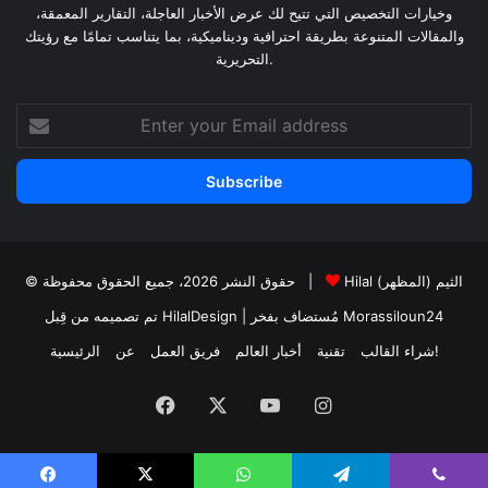
وخيارات التخصيص التي تتيح لك عرض الأخبار العاجلة، التقارير المعمقة،
والمقالات المتنوعة بطريقة احترافية وديناميكية، بما يتناسب تمامًا مع رؤيتك
التحريرية.
Enter
your
Email
address
Hilal الثيم (المظهر)
© حقوق النشر 2026، جميع الحقوق محفوظة |
Morassiloun24
| مُستضاف بفخر
تم تصميمه من قِبل HilalDesign
شراء القالب!
تقنية
أخبار العالم
فريق العمل
عن
الرئيسية
Facebook
X
YouTube
Instagram