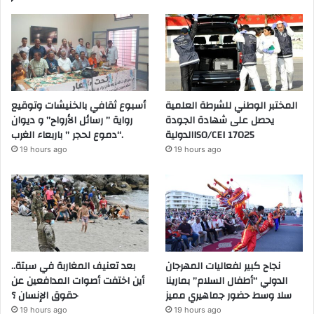
المختبر الوطني للشرطة العلمية
أسبوع ثقافي بالخنيشات وتوقيع
يحصل على شهادة الجودة
رواية ” رسائل الأرواح” و ديوان
الدوليةISO/CEI 17025
“دموع لحجر ” باربعاء الغرب.
19 hours ago
19 hours ago
نجاح كبير لفعاليات المهرجان
بعد تعنيف المغاربة في سبتة..
الدولي “أطفال السلام” بمارينا
أين اختفت أصوات المدافعين عن
سلا وسط حضور جماهيري مميز
حقوق الإنسان ؟
19 hours ago
19 hours ago