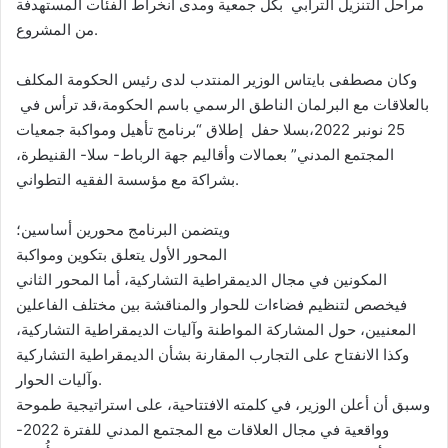
مراحل التنزيل الترابي بكل جمعية ومدى انخراط الفئات المستهدفة
من المشروع.
وكان مصطفى بايتاس الوزير المنتدب لدى رئيس الحكومة المكلف
بالعلاقات مع البرلمان الناطق الرسمي باسم الحكومة،قد ترأس في
25 نونبر 2022،بسلا حفل إطلاق “برنامج تأهيل ومواكبة جمعيات
المجتمع المدني” بعمالات وأقاليم جهة الرباط- سلا- القنيطرة،
بشراكة مع مؤسسة الفقيه التطواني.
ويتضمن البرنامج محورين أساسين؛
المحور الأول يتعلق بتكوين ومواكبة
المكونين في مجال الديمقراطية التشاركية، أما المحور الثاني
فيخصص لتنظيم فضاءات للحوار والمناقشة بين مختلف الفاعلين
المعنيين، حول المشاركة المواطنة وآليات الديمقراطية التشاركية،
وكذا الانفتاح على التجارب المقارنة بشأن الديمقراطية التشاركية
وآليات الحوار.
وسبق أن أعلن الوزير، في كلمته الافتتاحية، على استراتيجية طموحة
وواقعية في مجال العلاقات مع المجتمع المدني للفترة 2022-