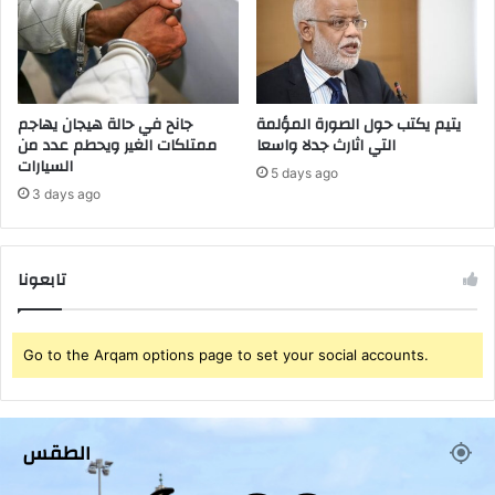
ا
ت
م
ح
ي
ا
ة
و
م
ل
ح
يتيم يكتب حول الصورة المؤلمة
جانح في حالة هيجان يهاجم
التي اثارث جدلا واسعا
ممتلكات الغير ويحطم عدد من
ل
السيارات
ي
5 days ago
ة
3 days ago
ت
ن
ت
تابعونا
ظ
ر
ا
ل
Go to the Arqam options page to set your social accounts.
إ
ن
ص
ا
الطقس
ف
.