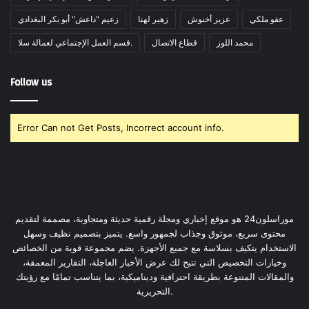
عفو ملكي
عزيز أخنوش
زهير لهنا
زعيم "داعش" أبو بكر البغدادي
محمد اللوز
قطاع الاتصال
قسم العمل الإجتماعي لعمالة سلا.
Follow us
Error Can not Get Posts, Incorrect account info.
موراسلون24 هو موقع إخباري ومجلة رقمية حديثة ومتجاوبة، مصممة لتقديم
محتوى سريع، موثوق وجذاب لجمهور واسع. يتميز بتصميم نظيف وسهل
الاستخدام يتكيف بسلاسة مع جميع الأجهزة. يضم مجموعة قوية من الخصائص
وخيارات التخصيص التي تتيح لك عرض الأخبار العاجلة، التقارير المعمقة،
والمقالات المتنوعة بطريقة احترافية وديناميكية، بما يتناسب تمامًا مع رؤيتك
التحريرية.