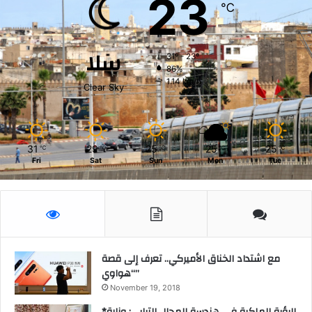
23
℃
سلا
31º - 23º
86%
1.14 km/h
Clear Sky
31
29
25
25
25
℃
℃
℃
℃
℃
Fri
Sat
Sun
Mon
Tue
مع اشتداد الخناق الأميركي.. تعرف إلى قصة
“هواوي”
November 19, 2018
*الرؤية الملكية في هندسة المجال الترابي: وزارة