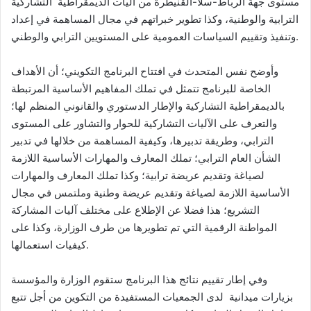
مستوى جهة الرباط-سلا-القنيطرة من آليات الديمقراطية التشاركية
الترابية والوطنية، وكذا تطوير خبراتهم في مجال المساهمة في إعداد
وتنفيذ وتقييم السياسات العمومية على المستويين الترابي والوطني.
وأوضح نفس المتحدث في افتتاح البرنامج التكويني؛ أن الأهداف
الخاصة للبرنامج تتمثل في تملك المفاهيم الأساسية المرتبطة
بالديمقراطية التشاركية والإطار الدستوري والقانوني المنظم لها؛
والتعرف على الآليات التشاركية للحوار والتشاور على المستوى
الترابي، وطريقة تدبيرها، وكيفية المساهمة من خلالها في تدبير
الشأن العام الترابي؛ تملك المعارف والمهارات الأساسية اللازمة
لصياغة وتقديم عريضة ترابية؛ وكذا تملك المعارف والمهارات
الأساسية اللازمة لصياغة وتقديم عريضة وطنية وملتمس في مجال
التشريع؛ هذا فضلا عن الإطلاع على مختلف آليات المشاركة
المواطنة الرقمية التي تم تطويرها من طرف الوزارة، وكذا على
كيفيات استعمالها.
وفي إطار تقييم نتائج هذا البرنامج ستقوم الوزارة والمؤسسة
بزيارات ميدانية لدى الجمعيات المستفيدة من التكوين من أجل تتبع