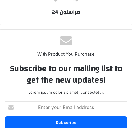
مراسلون 24
With Product You Purchase
Subscribe to our mailing list to
get the new updates!
Lorem ipsum dolor sit amet, consectetur.
E
n
t
e
r