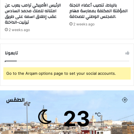
بالرباط، تنصيب أعضاء اللجنة
الرئيس الأمريكي ترامب يعرب عن
و
ل
المؤقتة المكلفة بممارسة مهام
امتنانه للملك محمد السادس
ة
أ
المجلس الوطني للصحافة.
عقب إطلاق اسمه على طريق
ص
و
تيزنيت-الداخلة
ح
ل
2 weeks ago
ف
2 weeks ago
ى
ي
ب
ة
ا
و
ل
تابعونا
ي
ق
ث
ن
ي
ي
Go to the Arqam options page to set your social accounts.
ر
ط
ض
ر
ج
ة
ة
الطقس
23
℃