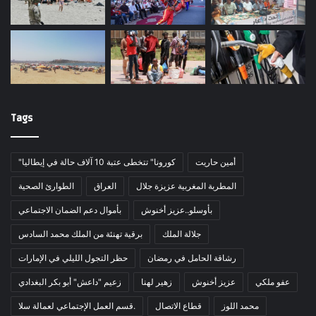
Tags
أمين حاريت
"كورونا" تتخطى عتبة 10 آلاف حالة في إيطاليا
المطربة المغربية عزيزة جلال
العراق
الطوارئ الصحية
بأوسلو..عزيز أخنوش
بأموال دعم الضمان الاجتماعي
جلالة الملك
برقية تهنئة من الملك محمد السادس
رشاقة الحامل في رمضان
حظر التجول الليلي في الإمارات
عفو ملكي
عزيز أخنوش
زهير لهنا
زعيم "داعش" أبو بكر البغدادي
محمد اللوز
قطاع الاتصال
قسم العمل الإجتماعي لعمالة سلا.