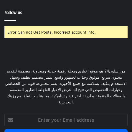
Follow us
Error Can not Get Posts, Incorrect account info.
موراسلون24 هو موقع إخباري ومجلة رقمية حديثة ومتجاوبة، مصممة لتقديم
محتوى سريع، موثوق وجذاب لجمهور واسع. يتميز بتصميم نظيف وسهل
الاستخدام يتكيف بسلاسة مع جميع الأجهزة. يضم مجموعة قوية من الخصائص
وخيارات التخصيص التي تتيح لك عرض الأخبار العاجلة، التقارير المعمقة،
والمقالات المتنوعة بطريقة احترافية وديناميكية، بما يتناسب تمامًا مع رؤيتك
التحريرية.
Enter
your
Email