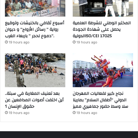
المختبر الوطني للشرطة العلمية
أسبوع ثقافي بالخنيشات وتوقيع
يحصل على شهادة الجودة
رواية ” رسائل الأرواح” و ديوان
الدوليةISO/CEI 17025
“دموع لحجر ” باربعاء الغرب.
19 hours ago
19 hours ago
نجاح كبير لفعاليات المهرجان
بعد تعنيف المغاربة في سبتة..
الدولي “أطفال السلام” بمارينا
أين اختفت أصوات المدافعين عن
سلا وسط حضور جماهيري مميز
حقوق الإنسان ؟
19 hours ago
19 hours ago