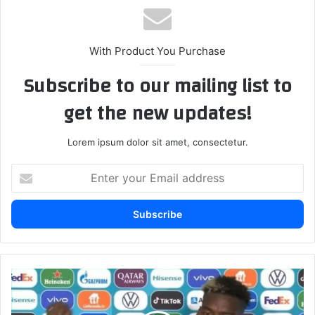
With Product You Purchase
Subscribe to our mailing list to
get the new updates!
Lorem ipsum dolor sit amet, consectetur.
E
n
t
e
r
y
o
u
ا
r
ل
E
ل