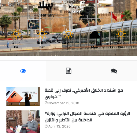
سلا
31º - 23º
86%
1.14 km/h
Clear Sky
31
29
25
25
25
℃
℃
℃
℃
℃
Fri
Sat
Sun
Mon
Tue
مع اشتداد الخناق الأميركي.. تعرف إلى قصة
“هواوي”
November 19, 2018
*الرؤية الملكية في هندسة المجال الترابي: وزارة
الداخلية بين التأطير والتنزيل
April 13, 2026