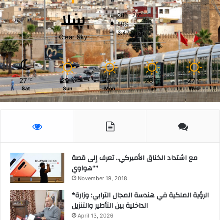
ن
ح
سلا
.
ي
28º - 26º
80%
3.47 km/h
Clear Sky
27
29
25
26
27
℃
℃
℃
℃
℃
Sat
Sun
Mon
Tue
Wed
مع اشتداد الخناق الأميركي.. تعرف إلى قصة
“هواوي”
November 19, 2018
*الرؤية الملكية في هندسة المجال الترابي: وزارة
الداخلية بين التأطير والتنزيل
April 13, 2026