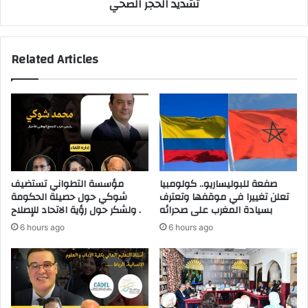
تشديد الحجر الصحي
ة
د
أ
ا
ش
ل
خ
أ
Related Articles
ا
ض
ص
ح
ب
ى
ح
.
و
.
ز
ت
ت
خ
ه
و
م
ف
صفعة للبوليساريو.. كولومبيا
مؤسسة التطواني تستضيف
4
ا
تعلن تغييرا في موقفها وتعترف
شوكي حول حصيلة الحكومة
5
ت
بسيادة المغرب على صحرائه
ولشكر حول رؤية الاتحاد للإصلاح .
ك
م
6 hours ago
6 hours ago
ي
ن
ل
إ
و
ع
غ
ا
ر
د
ا
ة