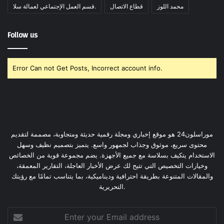
محمد اللوز
قطاع الاتصال
قسم العمل الإجتماعي لعمالة سلا.
Follow us
Error Can not Get Posts, Incorrect account info.
موراسلون24 هو موقع إخباري ومجلة رقمية حديثة ومتجاوبة، مصممة لتقديم
محتوى سريع، موثوق وجذاب لجمهور واسع. يتميز بتصميم نظيف وسهل
الاستخدام يتكيف بسلاسة مع جميع الأجهزة. يضم مجموعة قوية من الخصائص
وخيارات التخصيص التي تتيح لك عرض الأخبار العاجلة، التقارير المعمقة،
والمقالات المتنوعة بطريقة احترافية وديناميكية، بما يتناسب تمامًا مع رؤيتك
التحريرية.
Enter
your