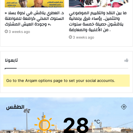
م
ا
م
ل
ما بين النقد والتقييم الموضوعي
د. العطري يناقش في ندوة بسلا «
ن
والتثمين.. رؤساء فرق برلمانية
السلوك المدني كرافعة للمواطنة
إ
يناقشون حصيلة خمسة سنوات
وجودة العيش المشترك »،
ا
غ
من الأغلبية والمعارضة .
ل
ل
3 weeks ago
ش
ا
3 weeks ago
ي
ق
ر
و
ا
ت
تابعونا
و
ش
ج
د
ر
ي
ع
د
Go to the Arqam options page to set your social accounts.
ا
ا
ت
ل
ك
ح
و
الطقس
ج
ك
ر
28
ا
ا
℃
ي
ل
ي
ص