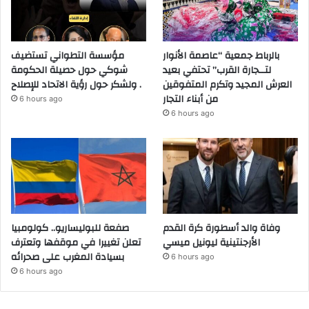
بالرباط جمعية “عاصمة الأنوار
مؤسسة التطواني تستضيف
لتــجارة القرب” تحتفي بعيد
شوكي حول حصيلة الحكومة
العرش المجيد وتكرم المتفوقين
ولشكر حول رؤية الاتحاد للإصلاح .
من أبناء التجار
6 hours ago
6 hours ago
وفاة والد أسطورة كرة القدم
صفعة للبوليساريو.. كولومبيا
الأرجنتينية ليونيل ميسي
تعلن تغييرا في موقفها وتعترف
بسيادة المغرب على صحرائه
6 hours ago
6 hours ago