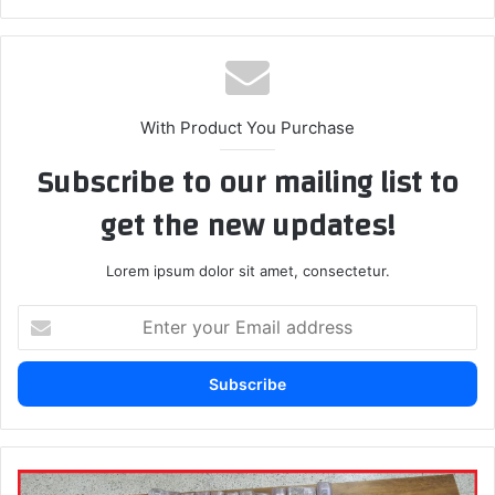
With Product You Purchase
Subscribe to our mailing list to
get the new updates!
Lorem ipsum dolor sit amet, consectetur.
E
n
t
e
r
y
o
u
م