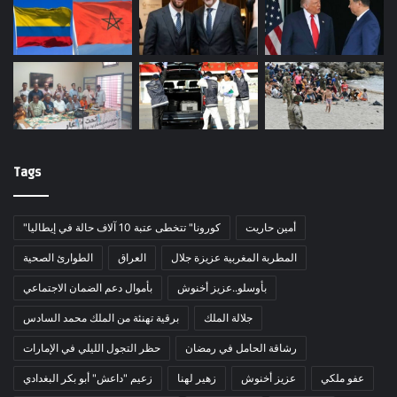
Tags
أمين حاريت
"كورونا" تتخطى عتبة 10 آلاف حالة في إيطاليا
المطربة المغربية عزيزة جلال
العراق
الطوارئ الصحية
بأوسلو..عزيز أخنوش
بأموال دعم الضمان الاجتماعي
جلالة الملك
برقية تهنئة من الملك محمد السادس
رشاقة الحامل في رمضان
حظر التجول الليلي في الإمارات
عفو ملكي
عزيز أخنوش
زهير لهنا
زعيم "داعش" أبو بكر البغدادي