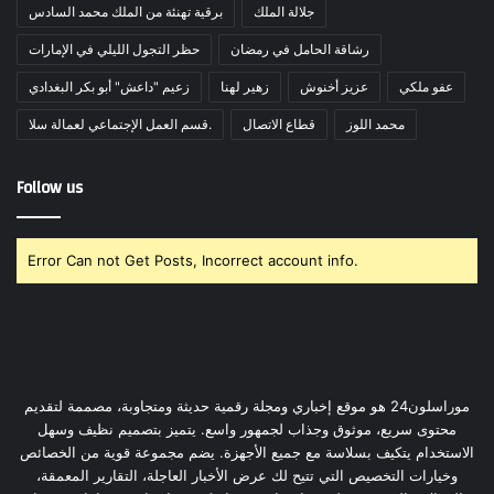
جلالة الملك
برقية تهنئة من الملك محمد السادس
رشاقة الحامل في رمضان
حظر التجول الليلي في الإمارات
عفو ملكي
عزيز أخنوش
زهير لهنا
زعيم "داعش" أبو بكر البغدادي
محمد اللوز
قطاع الاتصال
قسم العمل الإجتماعي لعمالة سلا.
Follow us
Error Can not Get Posts, Incorrect account info.
موراسلون24 هو موقع إخباري ومجلة رقمية حديثة ومتجاوبة، مصممة لتقديم
محتوى سريع، موثوق وجذاب لجمهور واسع. يتميز بتصميم نظيف وسهل
الاستخدام يتكيف بسلاسة مع جميع الأجهزة. يضم مجموعة قوية من الخصائص
وخيارات التخصيص التي تتيح لك عرض الأخبار العاجلة، التقارير المعمقة،