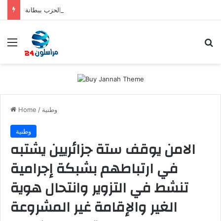
اجتماع مجلس الفرع الإقليمي لحزب التقدم والاشتراكية بسلا المنعقد يوم الأربعاء 5 غشت 2026 بمقر الحزب ببطانة
Menu
S
وطنية
/
Home
وطنية
الامن يوقف ستة جزائريين يشتبه
في ارتباطهم بشبكة إجرامية
تنشط في التزوير وانتحال هوية
الغير والإقامة غير المشروعة