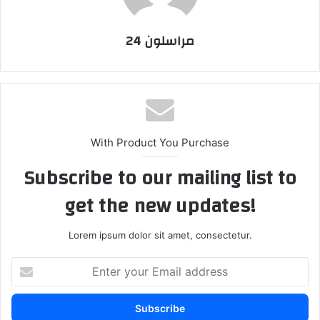
مراسلون 24
With Product You Purchase
Subscribe to our mailing list to
get the new updates!
Lorem ipsum dolor sit amet, consectetur.
E
n
t
e