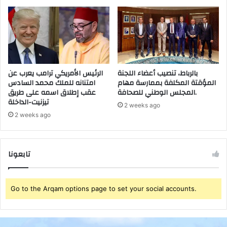
ا
ل
ل
ح
س
ر
ل
ط
ا
بالرباط، تنصيب أعضاء اللجنة
الرئيس الأمريكي ترامب يعرب عن
ت
المؤقتة المكلفة بممارسة مهام
امتنانه للملك محمد السادس
ت
المجلس الوطني للصحافة.
عقب إطلاق اسمه على طريق
ت
تيزنيت-الداخلة
و
2 weeks ago
ق
2 weeks ago
ع
ا
ر
تابعونا
ت
ف
ا
Go to the Arqam options page to set your social accounts.
ع
ا
ل
ح