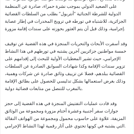
على الصعيد الدولي بموجب نشرة حمراء، صادرة عن المنظمة
الدولية للشرطة الجنائية “أنتربول” بطلب من السلطات القضائية
الجزائرية، للاشتباه في تورطه في ترويج المخدرات في إطار عصابة
إجرامية، وذلك قبل أن يتم العثور بحوزته على سندات إقامة مزورة.
وقد أسفرت الأبحاث والتحريات المنجزة في هذه القضية عن توقيف
خمسة مواطنين جزائريين آخرين يشتبه في تورطهم في هذا النشاط
الإجرامي، حيث تشير المعطيات الأولية للبحث إلى إقدامهم على
تزوير سندات الإقامة وكذا شهادات السوابق الصادرة عن السلطات
القضائية ببلدهم، فضلا عن تزييف وثائق صادرة عن شركات وهمية،
وذلك بغرض استعمالها بشكل تدليسي للحصول على بطائق الإقامة
بالمغرب للتنصل من متابعات قضائية دولية.
وقد قادت عمليات التفتيش المنجزة في هذه القضية إلى حجز
جوازات سفر أجنبية وعشرة أختام مزورة ومجموعة من الوثائق
المزيفة، علاوة على حاسوب محمول ومجموعة من الهواتف النقالة
التي يشتبه في كونها تحتوي على آثار رقمية لهذا النشاط الإجرامي.