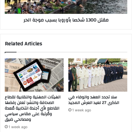
.
0
.
0
م
ش
مقتل 1300 شخصا بأوروبا بسبب موجة الحر
و
خ
ج
ص
ة
ا
ا
ب
Related Articles
ل
أ
ح
و
ر
ر
ت
و
س
ب
ج
ا
ل
ب
أ
س
ل
ب
سلا تجدد العهد والوفاء في
الهيئات المهنية والنقابية لقطاع
ف
ب
الذكرى 27 لعيد العرش المجيد
الصحافة والنشر: تعلن رفضها
و
م
القاطع لأي أجندة انتخابية مُعدة
1 week ago
ف
و
ومُرتبة على مقاس سياسي
ا
ومصالحي ضيق
ج
ة
ة
1 week ago
و
ا