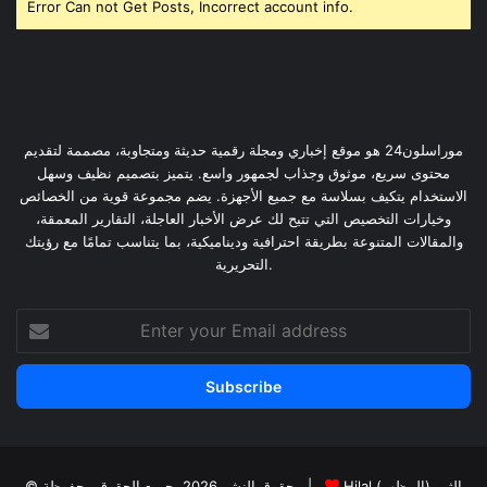
Error Can not Get Posts, Incorrect account info.
موراسلون24 هو موقع إخباري ومجلة رقمية حديثة ومتجاوبة، مصممة لتقديم
محتوى سريع، موثوق وجذاب لجمهور واسع. يتميز بتصميم نظيف وسهل
الاستخدام يتكيف بسلاسة مع جميع الأجهزة. يضم مجموعة قوية من الخصائص
وخيارات التخصيص التي تتيح لك عرض الأخبار العاجلة، التقارير المعمقة،
والمقالات المتنوعة بطريقة احترافية وديناميكية، بما يتناسب تمامًا مع رؤيتك
التحريرية.
Enter
your
Email
address
Hilal الثيم (المظهر)
© حقوق النشر 2026، جميع الحقوق محفوظة |