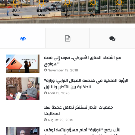
30
28
26
28
27
℃
℃
℃
℃
℃
Sun
Mon
Tue
Wed
Thu
مع اشتداد الخناق الأميركي.. تعرف إلى قصة
“هواوي”
November 19, 2018
*الرؤية الملكية في هندسة المجال الترابي: وزارة
الداخلية بين التأطير والتنزيل
April 13, 2026
جمعيات التجار تستنكر تجاهل عمدة سلا
لمطالبها
August 29, 2019
نائب يضع “الوزارة” أمام مسؤولياتها: توقف