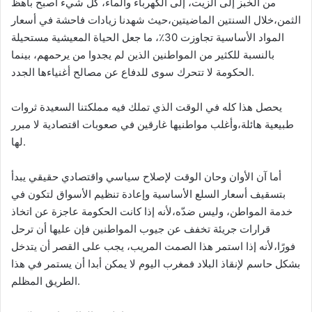
من الخبز إلى الزيت، إلى الكهرباء والماء، كل شيء أصبح باهظ
الثمن،خلال السنتين الماضيتين،حيث شهدنا زيادات فاحشة في أسعار
المواد الأساسية تجاوزت 30٪، ما جعل الحياة المعيشية مستحيلة
بالنسبة للكثير من المواطنين الذين لم يجدوا من يرحمهم، بينما
الحكومة لا تتحرك سوى للدفاع عن مصالح أغنياءها الجدد.
يحصل هذا كله في الوقت الذي تملك فيه مملكتنا السعيدة ثروات
طبيعية هائلة،وأغلب مواطنيها غارقين في صعوبات اقتصادية لا مبرر
لها.
أما آن الأوان وحان الوقت لإصلاح سياسي واقتصادي حقيقي يبدأ
بتسقيف أسعار السلع الأساسية وإعادة تنظيم الأسواق لتكون في
خدمة المواطن، وليس ضدّه،لأنه إذا كانت الحكومة عاجزة عن اتخاذ
قرارات جريئة تخفف عن جيوب المواطنين فإن عليها أن ترحل
فورًا،لأنه إذا استمر هذا الصمت المريب، يجب على القصر أن يتدخل
بشكل حاسم لإنقاذ البلاد فمغرب اليوم لا يمكن أبدا أن يستمر في هذا
الطريق المظلم.