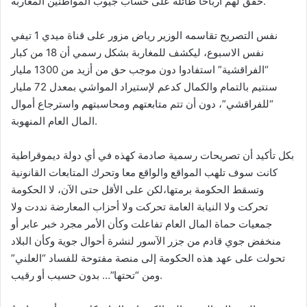
حقق لهم أرباحًا طائلة على حساب جيوب المواطنين المغاربة.
نفس التصريح تقاسمه الوزير رياض مزور على قناة ميدي 1 تيفي
نفس الاسبوع، ليكشف للمغاربة بشكل رسمي أن 18 من كبار
“الفراقشية” استفادوا دون موجب حق من أزيد من 1300 مليار
سنتيم بالتمام والكمال كدعم لإستيراد المواشي بمعدل 72 مليار
“للفراقشي”، دون أن تتم متابعتهم ومحاسبتهم واسترجاع أموال
المال العام المنهوبة.
بكل تأكيد أن تصريحات رسمية صادمة كهذه في أي دولة ديموقراطية
كانت سوف تلهب المواقع والواقع معا وتحرك المتابعات القانونية
وتسقط الحكومة برمتها،لكن على الأقل حتى الآن، لا الحكومة
تحركت ولا النيابة العامة تحركت ولا أحزاب المعارضة نددت ولا
جمعيات حماة المال العام تفاعلت وكأن الأمر مجرد خبر عابر أو
منخفض جوي قادم من جزر الآسور لنشرة أحوال جوية وكأن البلاد
تحولت على عهد هذه الحكومة إلى منصة مفتوحة للفساد “العلني”
ومن “تحتها”… بدون حسيب أو رقيب.