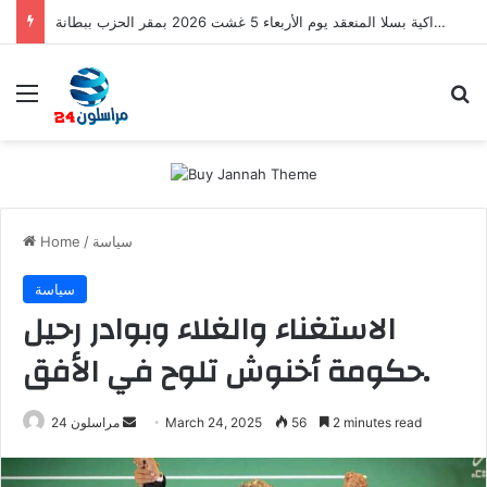
اجتماع مجلس الفرع الإقليمي لحزب التقدم والاشتراكية بسلا المنعقد يوم الأربعاء 5 غشت 2026 بمقر الحزب ببطانة
Menu
S
سياسة
/
Home
سياسة
الاستغناء والغلاء وبوادر رحيل
حكومة أخنوش تلوح في الأفق.
2 minutes read
56
March 24, 2025
S
مراسلون 24
e
n