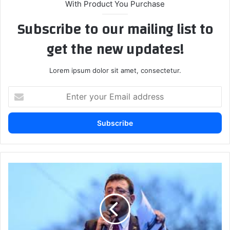
With Product You Purchase
Subscribe to our mailing list to
get the new updates!
Lorem ipsum dolor sit amet, consectetur.
E
n
t
e
r
y
o
u
ح
r
ز
E
ب
m
ا
a
ل
i
م