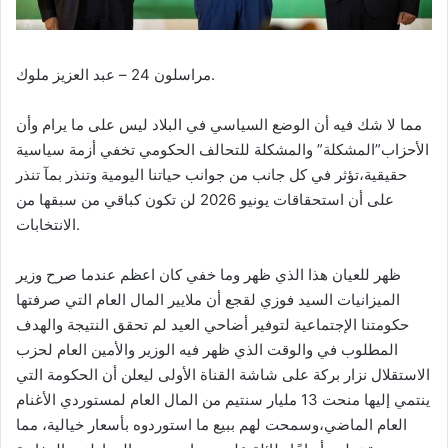
مراسلون 24 – عبد العزيز ملوك.
مما لا شك فيه أن الوضع السياسي في البلاد ليس على ما يرام وأن
الأحزاب”المشكلة” والمشكلة للتحالف الحكومي تخفي أزمة سياسية
حقيقية،تؤثر في كل جانب من جوانب حياتنا اليومية وتنذر بمآ تنذر
على أن استحقاقات يونيو 2026 لن تكون كباقي من سبقها من
الانتخابات.
‏ظهر للعيان هذا الذي ظهر وما خفي كان اعظم عندما صرح وزير
الميزانيات السيد فوزي لقجع أن ملايير المال العام التي صرفتها
حكومتنا الإجتماعية لتوفير أضاحي العيد لم تحقق النتيجة والهدف
المطلوب في والوقت الذي ظهر فيه الوزير والأمين العام لحزب
الاستقلال نزار بركة على شاشة القناة الأولى ليعلن أن الحكومة التي
ينتمي إليها منحت 13 مليار سنتيم من المال العام لمستوردي الأغنام
العام الماضي،وسمحت لهم ببيع ما استوردوه بأسعار خيالية، مما