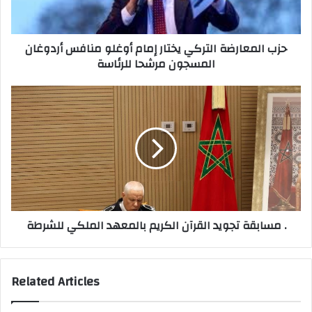
l
ع
a
ا
d
ر
حزب المعارضة التركي يختار إمام أوغلو منافس أردوغان
d
ض
المسجون مرشحا للرئاسة
r
ة
e
ا
s
ل
م
s
ت
س
ر
ا
ك
ب
ي
ق
ي
ة
خ
ت
ت
ج
ا
و
مسابقة تجويد القرآن الكريم بالمعهد الملكي للشرطة .
ر
ي
إ
د
م
ا
ا
ل
Related Articles
م
ق
أ
ر
و
آ