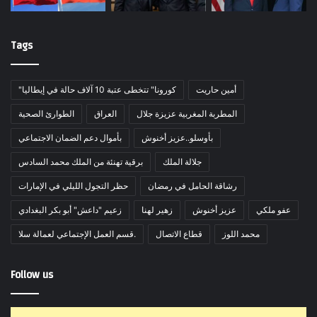
Tags
أمين حاريت
"كورونا" تتخطى عتبة 10 آلاف حالة في إيطاليا
المطربة المغربية عزيزة جلال
العراق
الطوارئ الصحية
بأوسلو..عزيز أخنوش
بأموال دعم الضمان الاجتماعي
جلالة الملك
برقية تهنئة من الملك محمد السادس
رشاقة الحامل في رمضان
حظر التجول الليلي في الإمارات
عفو ملكي
عزيز أخنوش
زهير لهنا
زعيم "داعش" أبو بكر البغدادي
محمد اللوز
قطاع الاتصال
قسم العمل الإجتماعي لعمالة سلا.
Follow us