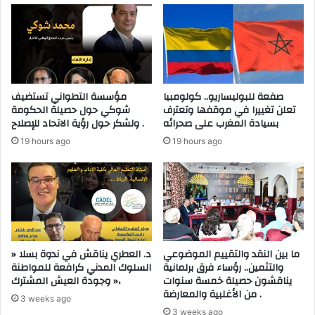
غ
ن
ل
ا
و
ل
م
ك
ن
ر
ا
ي
صفعة للبوليساريو.. كولومبيا
مؤسسة التطواني تستضيف
ف
م
تعلن تغييرا في موقفها وتعترف
شوكي حول حصيلة الحكومة
س
ب
بسيادة المغرب على صحرائه
ولشكر حول رؤية الاتحاد للإصلاح .
أ
ا
19 hours ago
19 hours ago
ر
ل
د
م
و
ع
غ
ه
ا
د
ن
ا
ا
ل
ل
م
ما بين النقد والتقييم الموضوعي
د. العطري يناقش في ندوة بسلا «
م
والتثمين.. رؤساء فرق برلمانية
السلوك المدني كرافعة للمواطنة
ل
يناقشون حصيلة خمسة سنوات
وجودة العيش المشترك »،
س
ك
من الأغلبية والمعارضة .
ج
ي
3 weeks ago
و
ل
3 weeks ago