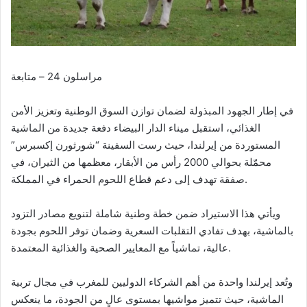
مراسلون 24 – متابعة
في إطار الجهود المبذولة لضمان توازن السوق الوطنية وتعزيز الأمن
الغذائي، استقبل ميناء الدار البيضاء دفعة جديدة من الماشية
المستوردة من إيرلندا، حيث رست السفينة “شورثورن إكسبرس”
محمّلة بحوالي 2000 رأس من الأبقار، معظمها من الثيران، في
صفقة تهدف إلى دعم قطاع اللحوم الحمراء في المملكة.
ويأتي هذا الاستيراد ضمن خطة وطنية شاملة لتنويع مصادر التزود
بالماشية، بهدف تفادي التقلبات السعرية وضمان توفر اللحوم بجودة
عالية، تماشياً مع المعايير الصحية والغذائية المعتمدة.
وتُعد إيرلندا واحدة من أهم الشركاء الدوليين للمغرب في مجال تربية
الماشية، حيث تتميز مواشيها بمستوى عالٍ من الجودة، ما ينعكس