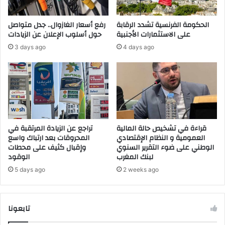
ل
أ
ف
ل
الحكومة الفرنسية تشدد الرقابة
رفع أسعار الغازوال.. جدل متواصل
ي
ي
على الاستثمارات الأجنبية
حول أسلوب الإعلان عن الزيادات
ف
ك
3 days ago
4 days ago
ا
م
أ
ه
م
ا
ل
ن
ص
قراءة في تشخيص حالة المالية
تراجع عن الزيادة المرتقبة في
ا
العمومية و النظام الإقتصادي
المحروقات بعد ارتباك واسع
الوطني على ضوء التقرير السنوي
وإقبال كثيف على محطات
ئ
لبنك المغرب
الوقود
ح
ل
5 days ago
2 weeks ago
ص
ي
ا
تابعونا
م
ص