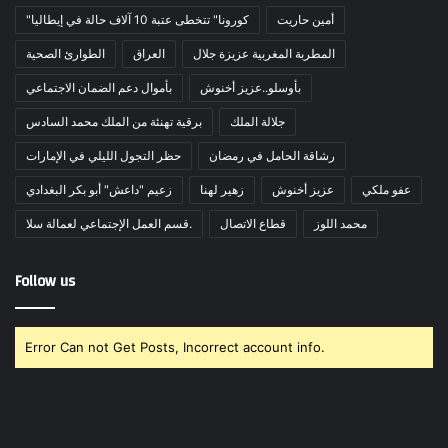
أمين حاريت
"كورونا" تتخطى عتبة 10 آلاف حالة في إيطاليا
المطربة المغربية عزيزة جلال
العراق
الطوارئ الصحية
بأوسلو..عزيز أخنوش
بأموال دعم الضمان الاجتماعي
جلالة الملك
برقية تهنئة من الملك محمد السادس
رشاقة الحامل في رمضان
حظر التجول الليلي في الإمارات
عفو ملكي
عزيز أخنوش
زهير لهنا
زعيم "داعش" أبو بكر البغدادي
محمد اللوز
قطاع الاتصال
قسم العمل الإجتماعي لعمالة سلا.
Follow us
Error Can not Get Posts, Incorrect account info.