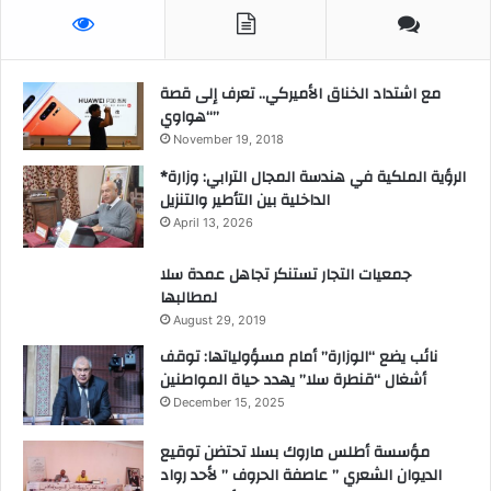
مع اشتداد الخناق الأميركي.. تعرف إلى قصة
“هواوي”
November 19, 2018
*الرؤية الملكية في هندسة المجال الترابي: وزارة
الداخلية بين التأطير والتنزيل
April 13, 2026
جمعيات التجار تستنكر تجاهل عمدة سلا
لمطالبها
August 29, 2019
نائب يضع “الوزارة” أمام مسؤولياتها: توقف
أشغال “قنطرة سلا” يهدد حياة المواطنين
December 15, 2025
مؤسسة أطلس ماروك بسلا تحتضن توقيع
الديوان الشعري ” عاصفة الحروف ” لأحد رواد