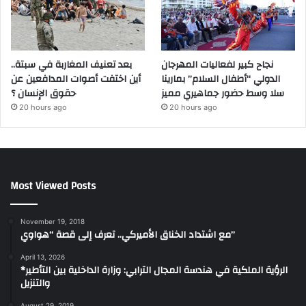
نجاح كبير لفعاليات المهرجان
بعد تعنيف المغاربة في سبتة..
الدولي “أطفال السلام” بمارينا
أين اختفت أصوات المدافعين عن
سلا وسط حضور جماهيري مميز
حقوق الإنسان ؟
20 hours ago
20 hours ago
Most Viewed Posts
November 19, 2018
مع اشتداد الخناق الأميركي.. تعرف إلى قصة “هواوي”
April 13, 2026
*الرؤية الملكية في هندسة المجال الترابي: وزارة الداخلية بين التأطير
والتنزيل
August 29, 2019