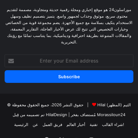
موراسلون24 هو موقع إخباري ومجلة رقمية حديثة ومتجاوبة، مصممة لتقديم
محتوى سريع، موثوق وجذاب لجمهور واسع. يتميز بتصميم نظيف وسهل
الاستخدام يتكيف بسلاسة مع جميع الأجهزة. يضم مجموعة قوية من الخصائص
وخيارات التخصيص التي تتيح لك عرض الأخبار العاجلة، التقارير المعمقة،
والمقالات المتنوعة بطريقة احترافية وديناميكية، بما يتناسب تمامًا مع رؤيتك
التحريرية.
Enter
your
Email
address
Hilal الثيم (المظهر)
© حقوق النشر 2026، جميع الحقوق محفوظة |
Morassiloun24
| مُستضاف بفخر
تم تصميمه من قِبل HilalDesign
شراء القالب!
تقنية
أخبار العالم
فريق العمل
عن
الرئيسية