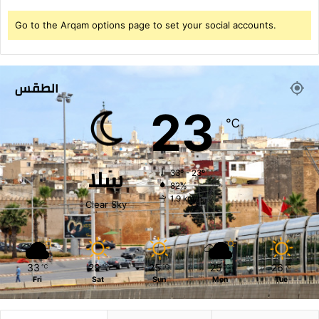
ح
ي
Go to the Arqam options page to set your social accounts.
الطقس
23
℃
سلا
33º - 23º
82%
1.9 km/h
Clear Sky
33
29
25
25
26
℃
℃
℃
℃
℃
Fri
Sat
Sun
Mon
Tue